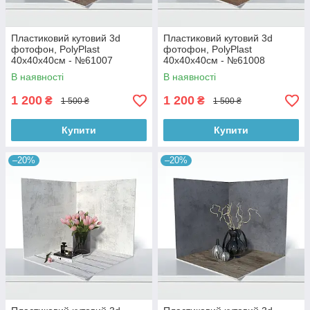
Пластиковий кутовий 3d
Пластиковий кутовий 3d
фотофон, PolyPlast
фотофон, PolyPlast
40x40x40см - №61007
40x40x40см - №61008
В наявності
В наявності
1 200
1 200
₴
₴
1 500 ₴
1 500 ₴
Купити
Купити
–20%
–20%