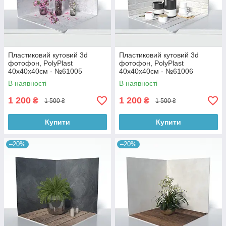
Пластиковий кутовий 3d
Пластиковий кутовий 3d
фотофон, PolyPlast
фотофон, PolyPlast
40x40x40см - №61005
40x40x40см - №61006
В наявності
В наявності
1 200
1 200
₴
₴
1 500 ₴
1 500 ₴
Купити
Купити
–20%
–20%