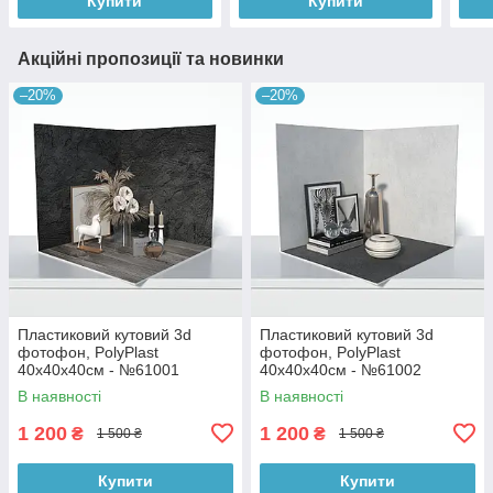
Купити
Купити
Акційні пропозиції та новинки
–20%
–20%
Пластиковий кутовий 3d
Пластиковий кутовий 3d
фотофон, PolyPlast
фотофон, PolyPlast
40x40x40см - №61001
40x40x40см - №61002
В наявності
В наявності
1 200
1 200
₴
₴
1 500 ₴
1 500 ₴
Купити
Купити