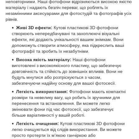
неповторними. Наші фотофони відрізняються високою якістю
матеріалу і надають безліч переваг, що роблять їх
незамінними аксесуарами для фотостудій та фотографів усіх
рівнів.
Живі 3D ефекти:
Кутові пластикові 3D фотофони
створюють непередбачувані та захоплюючі візуальні
ефекти, які додають унікальності вашим знімкам. Вони
допоможуть створити атмосферу, яка підкреслить ваші
фотографії та зробить їх незабутніми.
Висока якість матеріалу:
Наші фотофони
виготовлені з високоякісного пластику, що забезпечує
довговічність та стійкість до зовнішніх впливів. Вони не
будуть мнутися або розтріскуються з часом,
забезпечуючи надійну основу для вашої фотосесії.
Легкість використання:
Фотофони мають компактні
розміри та невелику вагу, що робить їх зручними для
перенесення та встановлення. Ви можете легко
змінювати фони під час фотосесії, що забезпечує
більше варіативності у вашій роботі.
Легкість очищення:
Кутові пластикові 3D фотофони
легко очищуються від слідів використання. Ви можете
просто протерти їх м'якою ганчіркою або