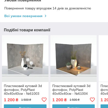
Умови повернення
Повернення товару впродовж 14 днів за домовленістю
Всі умови повернення
Подібні товари компанії
Пластиковий кутовий 3d
Пластиковий кутовий 3d
Плас
фотофон, PolyPlast
фотофон, PolyPlast
фото
40x40x40см - №61003
40x40x40см - №61004
40x
1 200
1 200
1 2
₴
₴
1 500 ₴
1 500 ₴