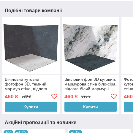
Подібні товари компанії
Вініловий кутовий
Вініловий фон 3D кутовий,
Фото
фотофон 3D, темний
мармурова стіна біло-сіра,
куто
мармур стіна, підлога
підлога білий мармур і
стін
світлий бетон і білий
чорний камінь, 50×50 см,
підл
460
460
460
₴
₴
530 ₴
530 ₴
мармур, 50×50 см,
№58293
марм
№58003
№58
Купити
Купити
Акційні пропозиції та новинки
Топ
–13%
–13%