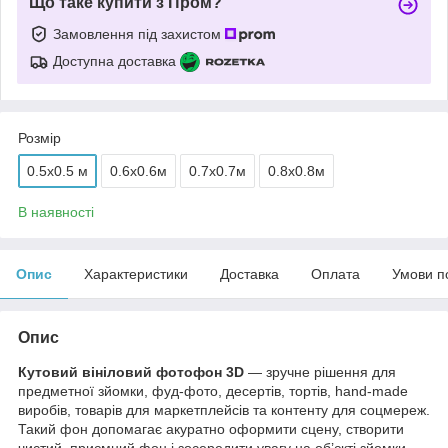
Що таке купити з Пром?
Замовлення під захистом
Доступна доставка
Розмір
0.5x0.5 м
0.6х0.6м
0.7х0.7м
0.8х0.8м
В наявності
Опис
Характеристики
Доставка
Оплата
Умови п
Опис
Кутовий вініловий фотофон 3D
— зручне рішення для
предметної зйомки, фуд-фото, десертів, тортів, hand-made
виробів, товарів для маркетплейсів та контенту для соцмереж.
Такий фон допомагає акуратно оформити сцену, створити
чистий, приємний фон і зосередити увагу на об’єкті зйомки.