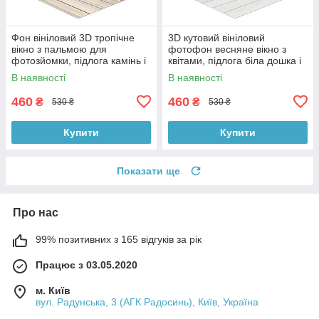
Фон вініловий 3D тропічне
3D кутовий вініловий
вікно з пальмою для
фотофон весняне вікно з
фотозйомки, підлога камінь і
квітами, підлога біла дошка і
біла дошка, 50×50 см,
камінь, 50×50 см, №58638
В наявності
В наявності
№58629
460
460
₴
₴
530 ₴
530 ₴
Купити
Купити
Показати ще
Про нас
99% позитивних з 165 відгуків за рік
Працює з 03.05.2020
м. Київ
вул. Радунська, 3 (АГК Радосинь), Київ, Україна