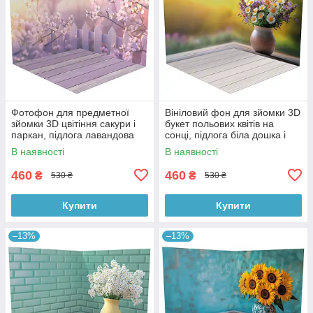
Фотофон для предметної
Вініловий фон для зйомки 3D
зйомки 3D цвітіння сакури і
букет польових квітів на
паркан, підлога лавандова
сонці, підлога біла дошка і
дошка і дерево, 50×50 см,
тепле дерево, 50×50 см,
В наявності
В наявності
№58616
№58617
460
460
₴
₴
530 ₴
530 ₴
Купити
Купити
–13%
–13%