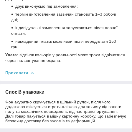
друк виконуємо під замовлення;
термін виготовлення зазвичай становить 1–3 робочі
дні;
індивідуальні замовлення запускаються після повної
оплати;
накладений платіж можливий після передплати 150
грн.
Увага:
відтінок кольорів у реальності може трохи відрізнятися
через налаштування екрана.
Приховати
Спосіб упаковки
Фон акуратно скручується в щільний рулон, після чого
додатково фіксується стретч-плівкою для захисту від вологи,
пилу та механічних пошкоджень під час транспортування.
Далі товар пакується в міцну картонну коробку, що забезпечує
безпечну доставку без заломів та деформацій.