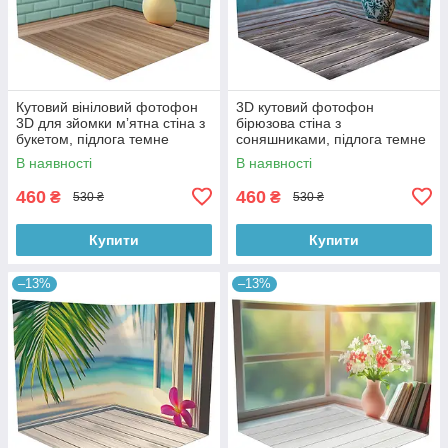
Кутовий вініловий фотофон
3D кутовий фотофон
3D для зйомки мʼятна стіна з
бірюзова стіна з
букетом, підлога темне
соняшниками, підлога темне
дерево, 50×50 см, №58620
дерево і блакитні дошки,
В наявності
В наявності
50×50 см, №58628
460
460
₴
₴
530 ₴
530 ₴
Купити
Купити
–13%
–13%