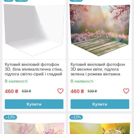
Кутовий вініловий фотофон
Кутовий вініловий фотофон
3D, біла мінімалістична стіна,
3D весняні квіти, підлога
підлога світло-сірий і гладкий
зелена і рожева вінтажна
бетон, 50×50 см, №58301
дошка, 50×50 см, №58615
В наявності
В наявності
460
460
₴
₴
530 ₴
530 ₴
Купити
Купити
–13%
–13%