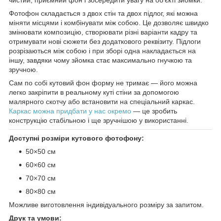
Фотофон складається з двох стін та двох підлог, які можна
міняти місцями і комбінувати між собою. Це дозволяє швидко
змінювати композицію, створювати різні варіанти кадру та
отримувати нові сюжети без додаткового реквізиту. Підлоги
розрізаються між собою і при зборі одна накладається на
іншу, завдяки чому зйомка стає максимально гнучкою та
зручною.
Сам по собі кутовий фон форму не тримає — його можна
легко закріпити в реальному куті стіни за допомогою
малярного скотчу або встановити на спеціальний каркас.
Каркас можна придбати у нас окремо
— це зробить
конструкцію стабільною і ще зручнішою у використанні.
Доступні розміри кутового фотофону:
50×50 см
60×60 см
70×70 см
80×80 см
Можливе виготовлення індивідуального розміру за запитом.
Друк та умови: