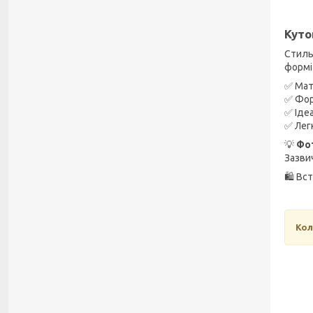
Куто
Стил
формі
✅ Мат
✅ Фор
✅ Іде
✅ Лег
💡
Фо
Зазви
🛍️ В
Кол