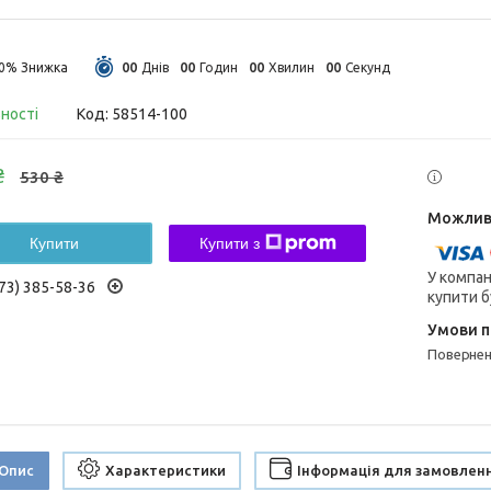
0
0
0
0
0
0
0
0
40%
Днів
Годин
Хвилин
Секунд
вності
Код:
58514-100
₴
530 ₴
Купити
Купити з
У компан
73) 385-58-36
купити б
поверне
Опис
Характеристики
Інформація для замовлен