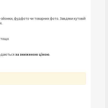
-зйомки, фудфото чи товарних фото. Завдяки кутовій
х.
в тощо
родаються
за зниженою ціною
.