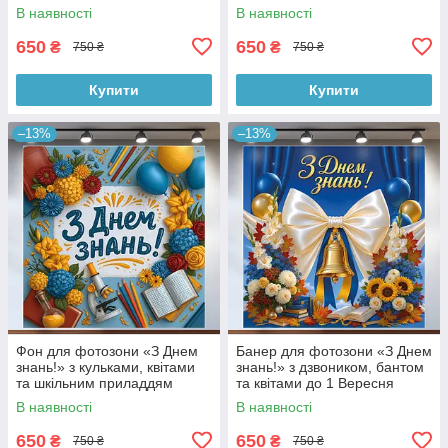
№41014
120x120см, №41121
В наявності
В наявності
650
650
₴
₴
750 ₴
750 ₴
Купити
Купити
–13%
–13%
Фон для фотозони «З Днем
Банер для фотозони «З Днем
знань!» з кульками, квітами
знань!» з дзвоником, бантом
та шкільним приладдям
та квітами до 1 Вересня
120x120см, №41114
120x120см, №41118
В наявності
В наявності
650
650
₴
₴
750 ₴
750 ₴