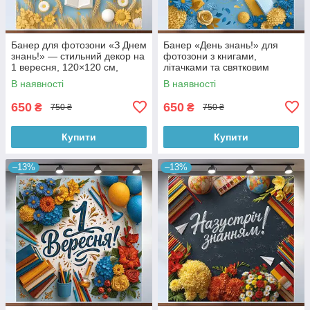
Банер для фотозони «З Днем
Банер «День знань!» для
знань!» — стильний декор на
фотозони з книгами,
1 вересня, 120×120 см,
літачками та святковим
№41024
декором 120x120см, №41113
В наявності
В наявності
650
650
₴
₴
750 ₴
750 ₴
Купити
Купити
–13%
–13%