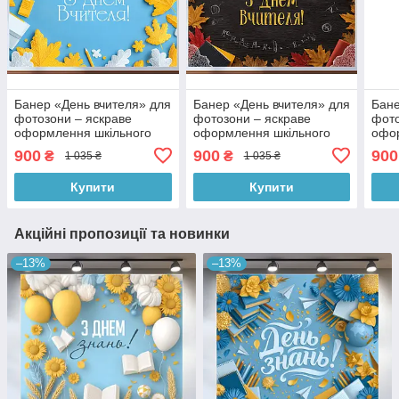
Банер «День вчителя» для
Банер «День вчителя» для
Бане
фотозони – яскраве
фотозони – яскраве
фото
оформлення шкільного
оформлення шкільного
офо
свята, 180×120 см,
свята, 180×120 см,
свят
900
900
900
₴
₴
1 035 ₴
1 035 ₴
№41354
№41356
№41
Купити
Купити
Акційні пропозиції та новинки
–13%
–13%