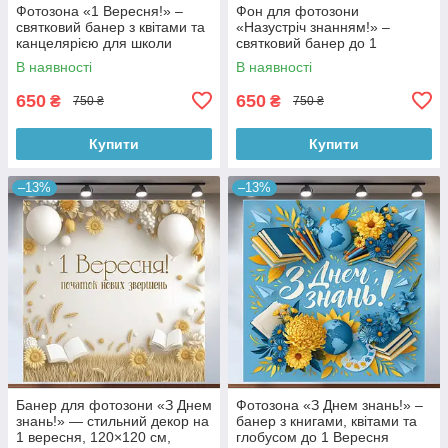
Фотозона «1 Вересня!» –
Фон для фотозони
святковий банер з квітами та
«Назустріч знанням!» –
канцелярією для школи
святковий банер до 1
120x120см, №41116
Вересня для школи
В наявності
В наявності
120x120см, №41124
650
650
₴
₴
750 ₴
750 ₴
Купити
Купити
–13%
–13%
Банер для фотозони «З Днем
Фотозона «З Днем знань!» –
знань!» — стильний декор на
банер з книгами, квітами та
1 вересня, 120×120 см,
глобусом до 1 Вересня