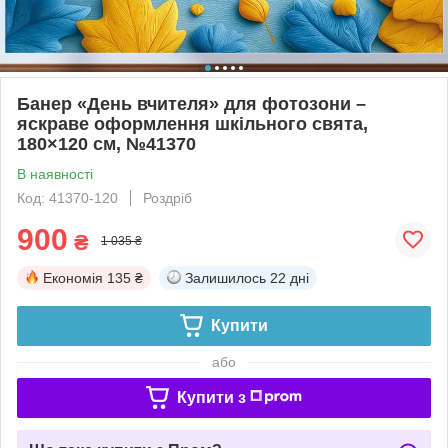
Банер «День вчителя» для фотозони –
яскраве оформлення шкільного свята,
180×120 см, №41370
В наявності
Код: 41370-120
Роздріб
900
₴
1 035 ₴
Економія
135 ₴
Залишилось
22 дні
Купити
або
Купити з