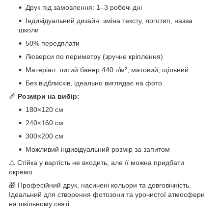
Друк під замовлення: 1–3 робочі дні
Індивідуальний дизайн: зміна тексту, логотип, назва
школи
50% передплати
Люверси по периметру (зручне кріплення)
Матеріал: литий банер 440 г/м², матовий, щільний
Без відблисків, ідеально виглядає на фото
📏
Розміри на вибір:
180×120 см
240×160 см
300×200 см
Можливий індивідуальний розмір за запитом
⚠️ Стійка у вартість не входить, але її можна придбати
окремо.
🎁 Професійний друк, насичені кольори та довговічність.
Ідеальний для створення фотозони та урочистої атмосфери
на шкільному святі.