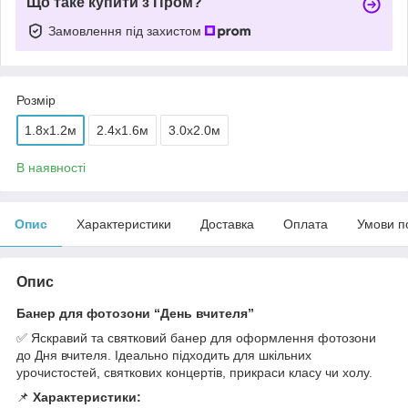
Що таке купити з Пром?
Замовлення під захистом
Розмір
1.8x1.2м
2.4x1.6м
3.0x2.0м
В наявності
Опис
Характеристики
Доставка
Оплата
Умови п
Опис
Банер для фотозони “День вчителя”
✅ Яскравий та святковий банер для оформлення фотозони
до Дня вчителя. Ідеально підходить для шкільних
урочистостей, святкових концертів, прикраси класу чи холу.
📌
Характеристики: