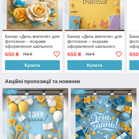
Банер «День вчителя» для
Банер «День вчителя» для
Бане
фотозони – яскраве
фотозони – яскраве
фото
оформлення шкільного
оформлення шкільного
офо
свята, 120×120 см,
свята, 120×120 см,
свят
650
650
650
₴
₴
750 ₴
750 ₴
№41037
№41041
№41
Купити
Купити
Акційні пропозиції та новинки
–13%
–13%