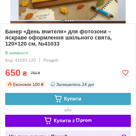
Банер «День вчителя» для фотозони –
яскраве оформлення шкільного свята,
120×120 см, №41033
В наявності
Код: 41033-120
Роздріб
650
₴
750 ₴
Економія
100 ₴
Залишилось
24 дні
Купити
або
Купити з