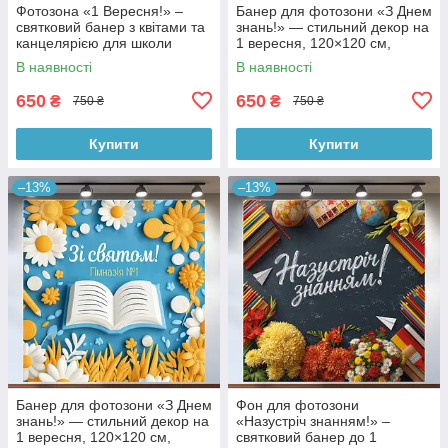
Фотозона «1 Вересня!» –
Банер для фотозони «З Днем
святковий банер з квітами та
знань!» — стильний декор на
канцелярією для школи
1 вересня, 120×120 см,
120x120см, №41116
№41018
В наявності
В наявності
650
650
₴
₴
750 ₴
750 ₴
Купити
Купити
–13%
–13%
Банер для фотозони «З Днем
Фон для фотозони
знань!» — стильний декор на
«Назустріч знанням!» –
1 вересня, 120×120 см,
святковий банер до 1