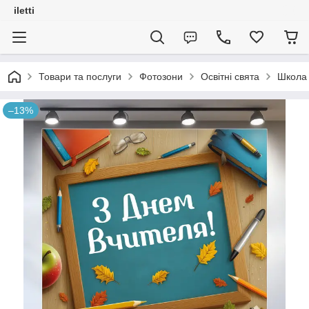
iletti
Товари та послуги
Фотозони
Освітні свята
Школа 
–13%