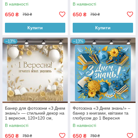
№41019
Вересня для школи
В наявності
В наявності
120x120см, №41124
650
650
₴
₴
750 ₴
750 ₴
Купити
Купити
–13%
–13%
Банер для фотозони «З Днем
Фотозона «З Днем знань!» –
знань!» — стильний декор на
банер з книгами, квітами та
1 вересня, 120×120 см,
глобусом до 1 Вересня
№41014
120x120см, №41121
В наявності
В наявності
650
650
₴
₴
750 ₴
750 ₴