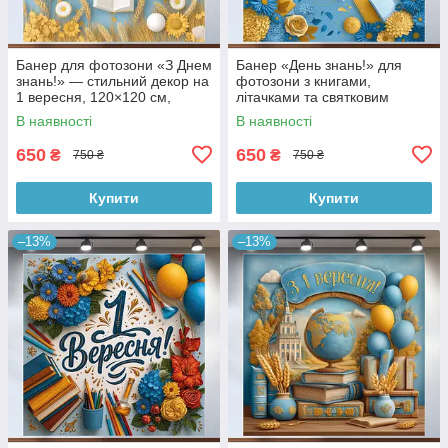
Банер для фотозони «З Днем
Банер «День знань!» для
знань!» — стильний декор на
фотозони з книгами,
1 вересня, 120×120 см,
літачками та святковим
№41024
декором 120x120см, №41113
В наявності
В наявності
650
650
₴
₴
750 ₴
750 ₴
Купити
Купити
–13%
–13%