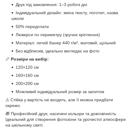
Друк під замовлення: 1–3 робочі дні
Індивідуальний дизайн: зміна тексту, логотип, назва
школи
50% передплати
Люверси по периметру (зручне кріплення)
Матеріал: литий банер 440 г/м², матовий, щільний
Без відблисків, ідеально виглядає на фото
📏
Розміри на вибір:
120×120 см
160×160 см
200×200 см
Можливий індивідуальний розмір за запитом
⚠️ Стійка у вартість не входить, але її можна придбати
окремо.
🎁 Професійний друк, насичені кольори та довговічність.
Ідеальний для створення фотозони та урочистої атмосфери
на шкільному святі.