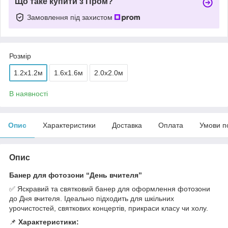
Що таке купити з Пром?
Замовлення під захистом
Розмір
1.2x1.2м
1.6x1.6м
2.0x2.0м
В наявності
Опис
Характеристики
Доставка
Оплата
Умови п
Опис
Банер для фотозони “День вчителя”
✅ Яскравий та святковий банер для оформлення фотозони
до Дня вчителя. Ідеально підходить для шкільних
урочистостей, святкових концертів, прикраси класу чи холу.
📌
Характеристики: