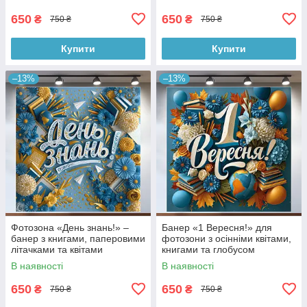
650
650
₴
₴
750 ₴
750 ₴
Купити
Купити
–13%
–13%
Фотозона «День знань!» –
Банер «1 Вересня!» для
банер з книгами, паперовими
фотозони з осінніми квітами,
літачками та квітами
книгами та глобусом
120x120см, №41125
120x120см, №41119
В наявності
В наявності
650
650
₴
₴
750 ₴
750 ₴