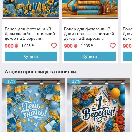
Банер для фотозони «З
Банер для фотозони «З
Бане
Днем знань!» — стильний
Днем знань!» — стильний
Днем
декор на 1 вересня,
декор на 1 вересня,
деко
180×120 см, №41341
180×120 см, №41342
180
900
900
900
₴
₴
1 035 ₴
1 035 ₴
Купити
Купити
Акційні пропозиції та новинки
–13%
–13%