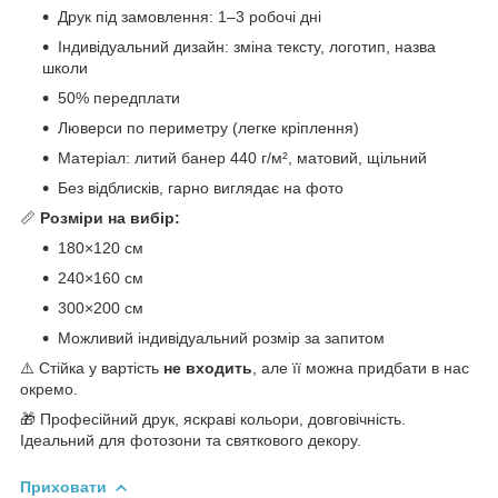
Друк під замовлення: 1–3 робочі дні
Індивідуальний дизайн: зміна тексту, логотип, назва
школи
50% передплати
Люверси по периметру (легке кріплення)
Матеріал: литий банер 440 г/м², матовий, щільний
Без відблисків, гарно виглядає на фото
📏
Розміри на вибір:
180×120 см
240×160 см
300×200 см
Можливий індивідуальний розмір за запитом
⚠️ Стійка у вартість
не входить
, але її можна придбати в нас
окремо.
🎁 Професійний друк, яскраві кольори, довговічність.
Ідеальний для фотозони та святкового декору.
Приховати