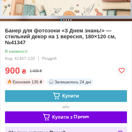
Банер для фотозони «З Днем знань!» —
стильний декор на 1 вересня, 180×120 см,
№41347
В наявності
Код: 41347-120
Роздріб
900
₴
1 035 ₴
Економія
135 ₴
Залишилось
24 дні
Купити
або
Купити з