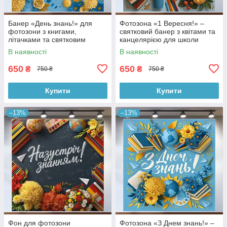
Банер «День знань!» для
Фотозона «1 Вересня!» –
фотозони з книгами,
святковий банер з квітами та
літачками та святковим
канцелярією для школи
декором 120x120см, №41113
120x120см, №41116
В наявності
В наявності
650
650
₴
₴
750 ₴
750 ₴
Купити
Купити
–13%
–13%
Фон для фотозони
Фотозона «З Днем знань!» –