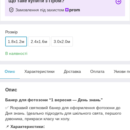
Що таке купити з Пром?
Замовлення під захистом
Розмір
1.8x1.2м
2.4x1.6м
3.0x2.0м
В наявності
Опис
Характеристики
Доставка
Оплата
Умови п
Опис
Банер для фотозони “1 вересня — День знань”
✅ Яскравий святковий банер для оформлення фотозони до
Дня знань. Ідеально підходить для шкільного свята, першого
дзвоника, прикраси класу чи холу.
📌
Характеристики: