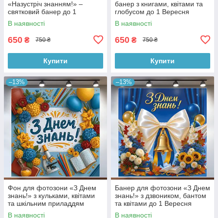
«Назустріч знанням!» –
банер з книгами, квітами та
святковий банер до 1
глобусом до 1 Вересня
Вересня для школи
120x120см, №41121
В наявності
В наявності
120x120см, №41124
650
650
₴
₴
750 ₴
750 ₴
Купити
Купити
–13%
–13%
Фон для фотозони «З Днем
Банер для фотозони «З Днем
знань!» з кульками, квітами
знань!» з дзвоником, бантом
та шкільним приладдям
та квітами до 1 Вересня
120x120см, №41114
120x120см, №41118
В наявності
В наявності