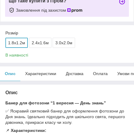
Що таке купити з Пром?
Замовлення під захистом
Розмір
1.8x1.2м
2.4x1.6м
3.0x2.0м
В наявності
Опис
Характеристики
Доставка
Оплата
Умови п
Опис
Банер для фотозони “1 вересня — День знань”
✅ Яскравий святковий банер для оформлення фотозони до
Дня знань. Ідеально підходить для шкільного свята, першого
дзвоника, прикраси класу чи холу.
📌
Характеристики: