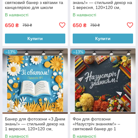
святковий банер з квітами та
знань!» — стильний декор на
канцелярією для школи
1 вересня, 120×120 см,
120x120см, №41116
№41018
В наявності
В наявності
650
650
₴
₴
750 ₴
750 ₴
Купити
Купити
–13%
–13%
Банер для фотозони «З Днем
Фон для фотозони
знань!» — стильний декор на
«Назустріч знанням!» –
1 вересня, 120×120 см,
святковий банер до 1
№41019
Вересня для школи
В наявності
В наявності