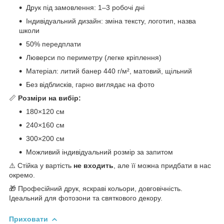
Друк під замовлення: 1–3 робочі дні
Індивідуальний дизайн: зміна тексту, логотип, назва
школи
50% передплати
Люверси по периметру (легке кріплення)
Матеріал: литий банер 440 г/м², матовий, щільний
Без відблисків, гарно виглядає на фото
📏
Розміри на вибір:
180×120 см
240×160 см
300×200 см
Можливий індивідуальний розмір за запитом
⚠️ Стійка у вартість
не входить
, але її можна придбати в нас
окремо.
🎁 Професійний друк, яскраві кольори, довговічність.
Ідеальний для фотозони та святкового декору.
Приховати