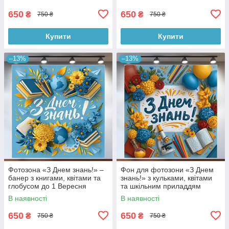
120x120см, №41124
650
650
₴
₴
750 ₴
750 ₴
Купити
Купити
–13%
–13%
Фотозона «З Днем знань!» –
Фон для фотозони «З Днем
банер з книгами, квітами та
знань!» з кульками, квітами
глобусом до 1 Вересня
та шкільним приладдям
120x120см, №41121
120x120см, №41114
В наявності
В наявності
650
650
₴
₴
750 ₴
750 ₴