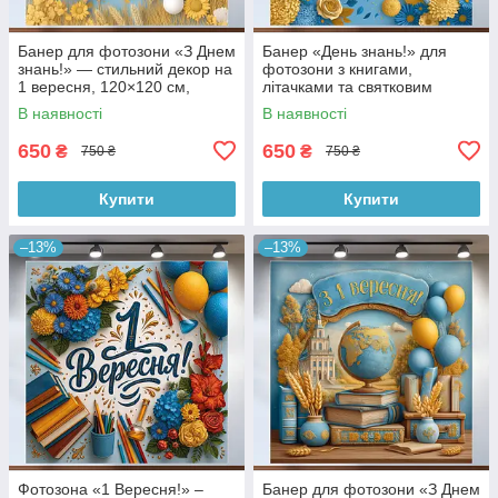
Банер для фотозони «З Днем
Банер «День знань!» для
знань!» — стильний декор на
фотозони з книгами,
1 вересня, 120×120 см,
літачками та святковим
№41024
декором 120x120см, №41113
В наявності
В наявності
650
650
₴
₴
750 ₴
750 ₴
Купити
Купити
–13%
–13%
Фотозона «1 Вересня!» –
Банер для фотозони «З Днем