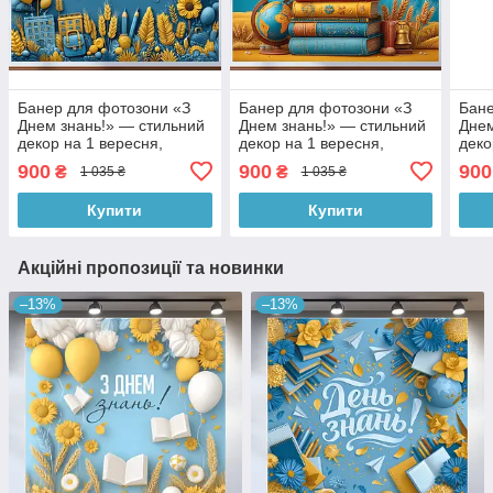
Банер для фотозони «З
Банер для фотозони «З
Бане
Днем знань!» — стильний
Днем знань!» — стильний
Днем
декор на 1 вересня,
декор на 1 вересня,
деко
180×120 см, №41341
180×120 см, №41342
180
900
900
900
₴
₴
1 035 ₴
1 035 ₴
Купити
Купити
Акційні пропозиції та новинки
–13%
–13%