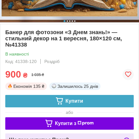
Банер для фотозони «З Днем знань!» —
стильний декор на 1 вересня, 180×120 см,
№41338
В наявності
Код: 41338-120
Роздріб
900
₴
1 035 ₴
Економія
135 ₴
Залишилось
25 днів
Купити
або
Купити з