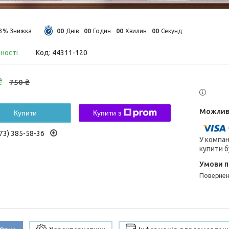
0
0
0
0
0
0
0
0
13%
Днів
Годин
Хвилин
Секунд
вності
Код:
44311-120
₴
750 ₴
Купити
Купити з
73) 385-58-36
У компан
купити б
поверне