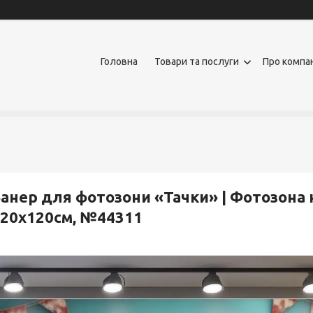
Головна
Товари та послуги
Про компа
анер для фотозони «Тачки» | Фотозона 
20x120см, №44311