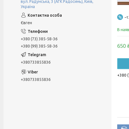
вул. Радунська, 3 (АГК Радосинь), Київ,
Україна
–
Євген
В ная
+380 (73) 385-58-36
650 
+380 (99) 385-58-36
+380733855836
+380 (
+380733855836