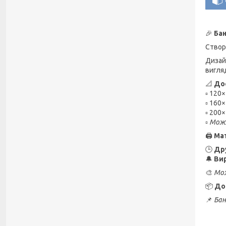
🎉
Бан
Створ
Дизай
вигля
📐
Дос
▫️ 120
▫️ 160
▫️ 200
▫️
Можл
🖨️
Мат
🕒
Дру
🔔
Вир
🎨
Мож
📦
Дос
📌
Бан