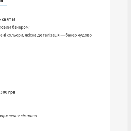
ня
 свята!
тковим банером!
ені кольори, якісна деталізація — банер чудово
300 грн
формлення кімнати.