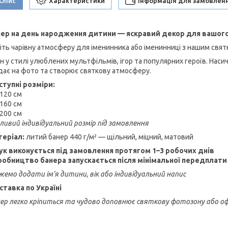
Опис
Характеристики
Інформація для замовлен
ер на день народження дитини — яскравий декор для вашого
іть чарівну атмосферу для іменинника або іменинниці з нашим свя
н у стилі улюблених мультфільмів, ігор та популярних героїв. Насич
дає на фото та створює святкову атмосферу.
тупні розміри:
×120 см
×160 см
×200 см
ивий індивідуальний розмір під замовлення
еріал:
литий банер 440 г/м² — щільний, міцний, матовий
к виконується під замовлення протягом 1–3 робочих днів
обництво банера запускається після мінімальної передплати 
емо додати ім’я дитини, вік або індивідуальний напис
тавка по Україні
ер легко кріпиться та чудово доповнює святкову фотозону або о