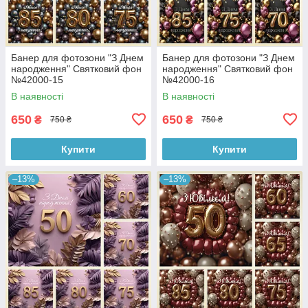
Банер для фотозони "З Днем
Банер для фотозони "З Днем
народження" Святковий фон
народження" Святковий фон
№42000-15
№42000-16
В наявності
В наявності
650
650
₴
₴
750 ₴
750 ₴
Купити
Купити
–13%
–13%