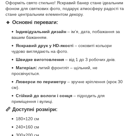
Оформіть свято стильно! Яскравий банер стане ідеальним
фоном для святкових фото, подарує атмосферу радості та
стане центральним елементом декору.
🔹 Основні переваги:
Індивідуальний дизайн
– ім’я, дата, побажання за
вашим бажанням.
Яскравий друк у HD-якості
– соковиті кольори
чудово виглядають на фото.
Швидке виготовлення
– від 1 до 3 робочих днів.
Матеріал:
литий фронтліт – щільний, не
просвічується.
Люверси по периметру
– зручне кріплення (крок 30
см).
Стійкий до вологи і сонця
– підходить для
приміщення і вулиці.
📏 Доступні розміри:
180×120 см
240×160 см
300×200 см