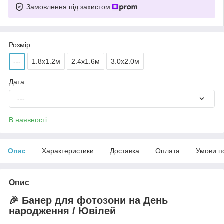
Замовлення під захистом
Розмір
---
1.8x1.2м
2.4x1.6м
3.0x2.0м
Дата
---
В наявності
Опис
Характеристики
Доставка
Оплата
Умови п
Опис
🎉 Банер для фотозони на День
народження / Ювілей