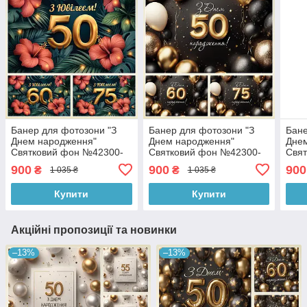
Банер для фотозони "З
Банер для фотозони "З
Бане
Днем народження"
Днем народження"
Дне
Святковий фон №42300-
Святковий фон №42300-
Свя
18
27
31
900
900
900
₴
₴
1 035 ₴
1 035 ₴
Купити
Купити
Акційні пропозиції та новинки
–13%
–13%