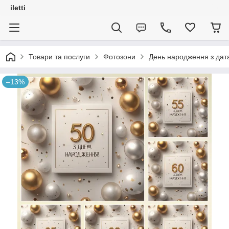
iletti
Товари та послуги
Фотозони
День народження з дат
–13%