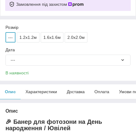
Замовлення під захистом
Розмір
---
1.2x1.2м
1.6x1.6м
2.0x2.0м
Дата
---
В наявності
Опис
Характеристики
Доставка
Оплата
Умови п
Опис
🎉 Банер для фотозони на День
народження / Ювілей