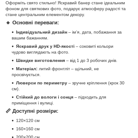
Оформіть свято стильно! Яскравий банер стане ідеальним
фоном для святкових фото, подарує атмосферу радості та
стане центральним елементом декору.
🔹 Основні переваги:
Індивідуальний дизайн
– ім’я, дата, побажання за
вашим бажанням.
Яскравий друк у HD-якості
– соковиті кольори
чудово виглядають на фото.
Швидке виготовлення
– від 1 до 3 робочих днів.
Матеріал:
литий фронтліт – щільний, не
просвічується.
Люверси по периметру
– зручне кріплення (крок 30
см).
Стійкий до вологи і сонця
– підходить для
приміщення і вулиці.
📏 Доступні розміри:
120×120 см
160×160 см
200×200 см