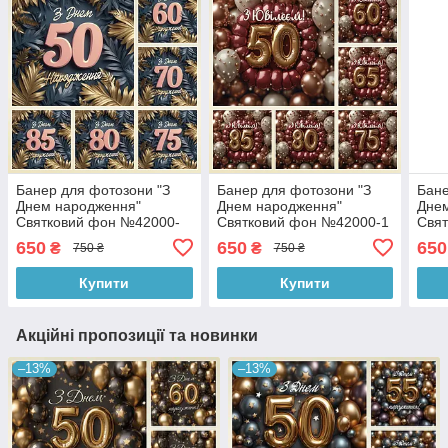
Банер для фотозони "З
Банер для фотозони "З
Бане
Днем народження"
Днем народження"
Дне
Святковий фон №42000-
Святковий фон №42000-1
Свя
32
650
650
650
₴
₴
750 ₴
750 ₴
Купити
Купити
Акційні пропозиції та новинки
–13%
–13%