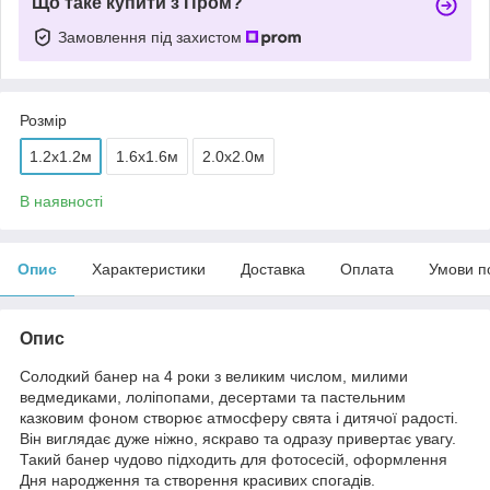
Що таке купити з Пром?
Замовлення під захистом
Розмір
1.2x1.2м
1.6x1.6м
2.0x2.0м
В наявності
Опис
Характеристики
Доставка
Оплата
Умови п
Опис
Солодкий банер на 4 роки з великим числом, милими
ведмедиками, лоліпопами, десертами та пастельним
казковим фоном створює атмосферу свята і дитячої радості.
Він виглядає дуже ніжно, яскраво та одразу привертає увагу.
Такий банер чудово підходить для фотосесій, оформлення
Дня народження та створення красивих спогадів.