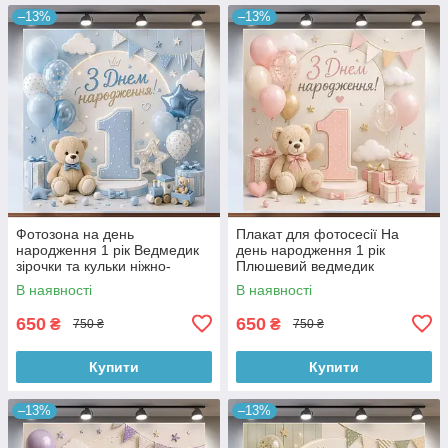
–13%
–13%
Фотозона на день
Плакат для фотосесії На
народження 1 рік Ведмедик
день народження 1 рік
зірочки та кульки ніжно-
Плюшевий ведмедик
блакитний 120x120 см,
рожевий 120x120 см,
В наявності
В наявності
№43263
№43248
650
650
₴
₴
750 ₴
750 ₴
Купити
Купити
–13%
–13%