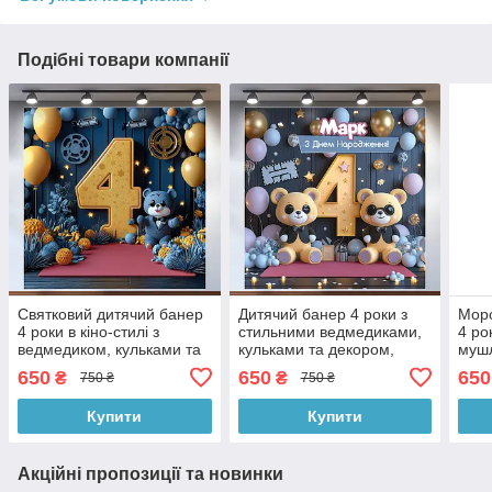
Подібні товари компанії
Святковий дитячий банер
Дитячий банер 4 роки з
Морс
4 роки в кіно-стилі з
стильними ведмедиками,
4 ро
ведмедиком, кульками та
кульками та декором,
мушл
зірками, фотозона на
святкова фотозона на
свят
650
650
650
₴
₴
750 ₴
750 ₴
День народження,
День народження,
День
120x120 см, №43082
120x120 см, №43083
120
Купити
Купити
Акційні пропозиції та новинки