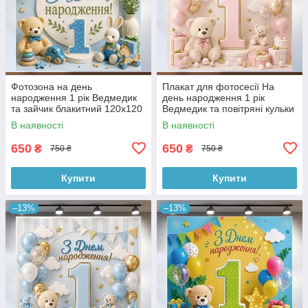
Фотозона на день
Плакат для фотосесії На
народження 1 рік Ведмедик
день народження 1 рік
та зайчик блакитний 120x120
Ведмедик та повітряні кульки
см, №43245
пудровий 120x120 см,
В наявності
В наявності
№43249
650
650
₴
₴
750 ₴
750 ₴
Купити
Купити
–13%
–13%