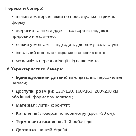
Переваги банера:
щільний матеріал, який не просвічується і тримає
форму;
яскравий та чіткий друк — кольори виглядають
природно й насичено;
легкий у монтажі — підходить для дому, залу, студії;
ідеальний фон для яскравих святкових фото;
можливість персоналізації під ваше свято.
📌 Характеристики банера:
Індивідуальний дизайн:
ім’я, дата, вік, персональні
написи;
Доступні розміри:
120×120, 160×160, 200×200 см
або інший формат за запитом;
Матеріал:
литий фронтліт;
Кріплення:
люверси по периметру (крок ~30 см);
Термін виготовлення:
1–3 робочі дні;
Доставка:
по всій Україні.