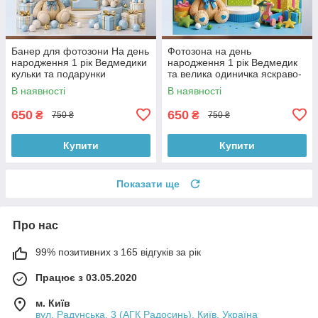
Банер для фотозони На день
Фотозона на день
народження 1 рік Ведмедики
народження 1 рік Ведмедик
кульки та подарунки
та велика одиничка яскраво-
блакитно-золотий 120x120
жовтий 120x120 см, №43264
В наявності
В наявності
см, №43266
650
650
₴
₴
750 ₴
750 ₴
Купити
Купити
Показати ще
Про нас
99% позитивних з 165 відгуків за рік
Працює з 03.05.2020
м. Київ
вул. Радунська, 3 (АГК Радосинь), Київ, Україна