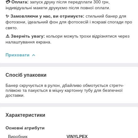
💳 Оплата:
запуск друку після передплати 300 грн,
індивідуальні макети друкуємо після повної оплати.
✨ Замовляючи у нас, ви отримуєте:
стильний банер для
фотозони, ідеальний фон для фотосесій і яскраві спогади про
свято.
⚠️ Зверніть увагу:
кольори можуть трохи відрізнятися через
налаштування екрана.
Приховати
Спосіб упаковки
Банер скручується в рулон, дбайливо обмотується стретч-
плівкою та пакується в міцну картонну тубу для безпечної
доставки.
Характеристики
Основні атрибути
Виробник
VINYLPEX