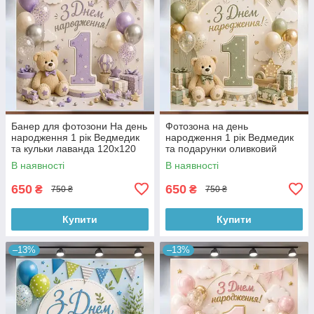
Банер для фотозони На день
Фотозона на день
народження 1 рік Ведмедик
народження 1 рік Ведмедик
та кульки лаванда 120x120
та подарунки оливковий
см, №43240
120x120 см, №43244
В наявності
В наявності
650
650
₴
₴
750 ₴
750 ₴
Купити
Купити
–13%
–13%