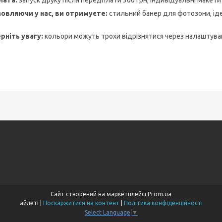
лата:
запуск друку після передплати 300 грн, індивідуальні макети
овляючи у нас, ви отримуєте:
стильний банер для фотозони, іде
ерніть увагу:
кольори можуть трохи відрізнятися через налаштуван
Сайт створений на маркетплейсі
Prom.ua
айлеті |
Поскаржитися на контент
|
Політика конфіденційності
Select Language
▼