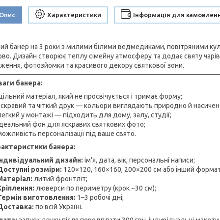
Опис
Характеристики
Інформація для замовлен
ий банер на 3 роки з милими білими ведмедиками, повітряними ку
ово. Дизайн створює теплу сімейну атмосферу та додає святу чарів
ження, фотозйомки та красивого декору святкової зони.
аги банера:
щільний матеріал, який не просвічується і тримає форму;
яскравий та чіткий друк — кольори виглядають природно й насичен
легкий у монтажі — підходить для дому, залу, студії;
ідеальний фон для яскравих святкових фото;
можливість персоналізації під ваше свято.
рактеристики банера:
Індивідуальний дизайн:
ім’я, дата, вік, персональні написи;
Доступні розміри:
120×120, 160×160, 200×200 см або інший формат
Матеріал:
литий фронтліт;
Кріплення:
люверси по периметру (крок ~30 см);
Термін виготовлення:
1–3 робочі дні;
Доставка:
по всій Україні.