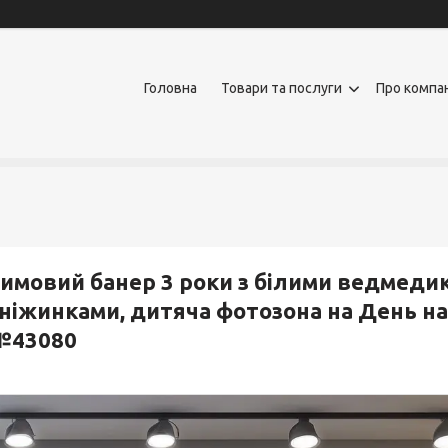
Головна
Товари та послуги
Про компа
имовий банер 3 роки з білими ведмеди
ніжинками, дитяча фотозона на День на
№43080