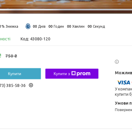
0
0
0
0
0
0
0
0
13%
Днів
Годин
Хвилин
Секунд
вності
Код:
43080-120
₴
750 ₴
Купити
Купити з
73) 385-58-36
У компан
купити б
поверне