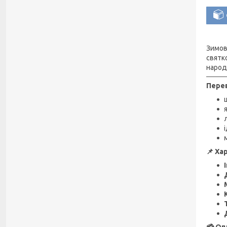
Зимов
святк
народ
Перев
📌 Ха