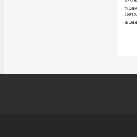
💳 Оп
✨ Зам
свято.
⚠️ Зв