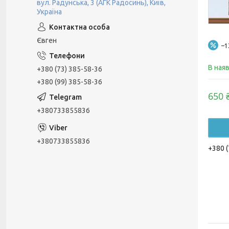
вул. Радунська, 3 (АГК Радосинь), Київ,
Україна
Євген
–
В ная
+380 (73) 385-58-36
+380 (99) 385-58-36
650 
+380733855836
+380733855836
+380 (