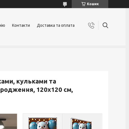
Кошик
нію
Контакти
Доставка та оплата
ками, кульками та
родження, 120x120 см,