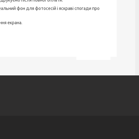
 друкуємо після повної оплати.
альний фон для фотосесій і яскраві спогади про
ня екрана.