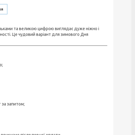
ня
льками та великою цифрою виглядає дуже ніжно і
ності. Це чудовий варіант для зимового Дня
о;
 за запитом;