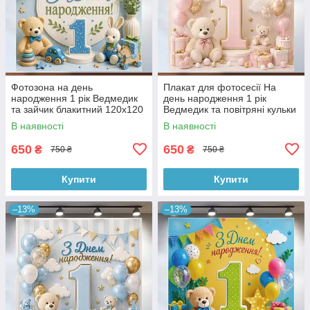
Фотозона на день
Плакат для фотосесії На
народження 1 рік Ведмедик
день народження 1 рік
та зайчик блакитний 120x120
Ведмедик та повітряні кульки
см, №43245
пудровий 120x120 см,
В наявності
В наявності
№43249
650
650
₴
₴
750 ₴
750 ₴
Купити
Купити
–13%
–13%