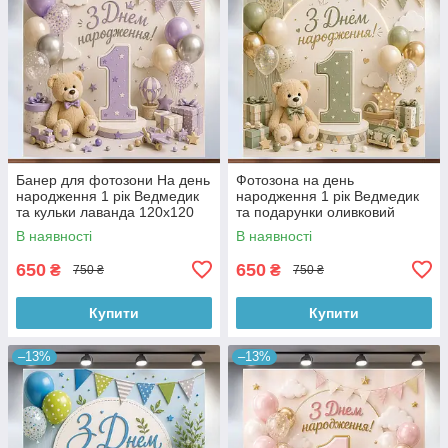
Банер для фотозони На день
Фотозона на день
народження 1 рік Ведмедик
народження 1 рік Ведмедик
та кульки лаванда 120x120
та подарунки оливковий
см, №43240
120x120 см, №43244
В наявності
В наявності
650
650
₴
₴
750 ₴
750 ₴
Купити
Купити
–13%
–13%