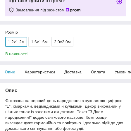
Що таке купити з Пром?
Замовлення під захистом
Розмір
1.2x1.2м
1.6x1.6м
2.0x2.0м
В наявності
Опис
Характеристики
Доставка
Оплата
Умови п
Опис
Фотозона на перший день народження з пухнастою цифрою
"1", хмарками, ведмедиками й кульками. Декор виконаний у
ніжних тонах із золотими акцентами. Текст "З Днем
народження!" додає святкового настрою. Композиція
виглядає дуже гармонійно та повітряно. Ідеально підійде для
домашнього святкування або фотостудії.