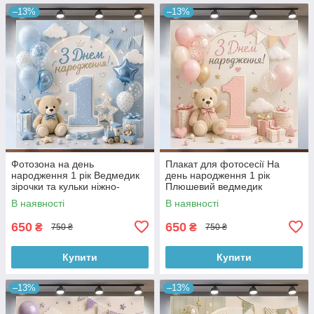
–13%
–13%
Фотозона на день
Плакат для фотосесії На
народження 1 рік Ведмедик
день народження 1 рік
зірочки та кульки ніжно-
Плюшевий ведмедик
блакитний 120x120 см,
рожевий 120x120 см,
В наявності
В наявності
№43263
№43248
650
650
₴
₴
750 ₴
750 ₴
Купити
Купити
–13%
–13%