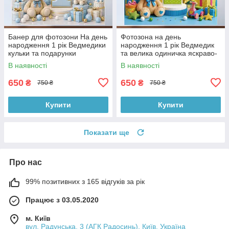
Банер для фотозони На день
Фотозона на день
народження 1 рік Ведмедики
народження 1 рік Ведмедик
кульки та подарунки
та велика одиничка яскраво-
блакитно-золотий 120x120
жовтий 120x120 см, №43264
В наявності
В наявності
см, №43266
650
650
₴
₴
750 ₴
750 ₴
Купити
Купити
Показати ще
Про нас
99% позитивних з 165 відгуків за рік
Працює з 03.05.2020
м. Київ
вул. Радунська, 3 (АГК Радосинь), Київ, Україна