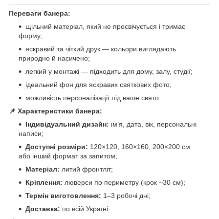
Переваги банера:
щільний матеріал, який не просвічується і тримає
форму;
яскравий та чіткий друк — кольори виглядають
природно й насичено;
легкий у монтажі — підходить для дому, залу, студії;
ідеальний фон для яскравих святкових фото;
можливість персоналізації під ваше свято.
📌 Характеристики банера:
Індивідуальний дизайн:
ім’я, дата, вік, персональні
написи;
Доступні розміри:
120×120, 160×160, 200×200 см
або інший формат за запитом;
Матеріал:
литий фронтліт;
Кріплення:
люверси по периметру (крок ~30 см);
Термін виготовлення:
1–3 робочі дні;
Доставка:
по всій Україні.