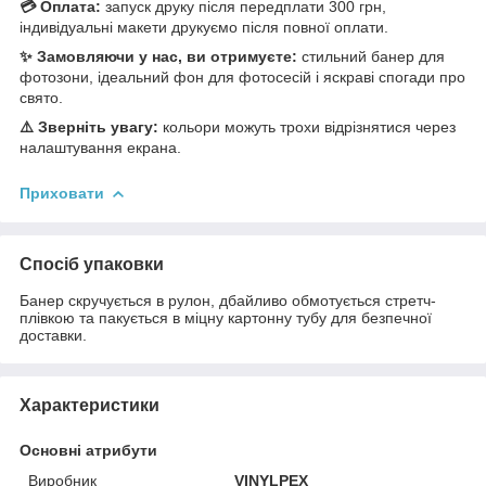
💳 Оплата:
запуск друку після передплати 300 грн,
індивідуальні макети друкуємо після повної оплати.
✨ Замовляючи у нас, ви отримуєте:
стильний банер для
фотозони, ідеальний фон для фотосесій і яскраві спогади про
свято.
⚠️ Зверніть увагу:
кольори можуть трохи відрізнятися через
налаштування екрана.
Приховати
Спосіб упаковки
Банер скручується в рулон, дбайливо обмотується стретч-
плівкою та пакується в міцну картонну тубу для безпечної
доставки.
Характеристики
Основні атрибути
Виробник
VINYLPEX