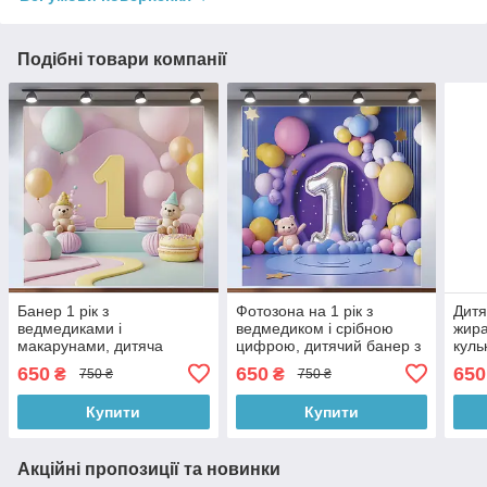
Подібні товари компанії
Банер 1 рік з
Фотозона на 1 рік з
Дитя
ведмедиками і
ведмедиком і срібною
жира
макарунами, дитяча
цифрою, дитячий банер з
куль
фотозона у пастельно-
повітряними кульками в
м’ят
650
650
650
₴
₴
750 ₴
750 ₴
рожевих тонах з кульками,
яскравих кольорах,
120
120x120 см, №43043
120x120 см, №43013
Купити
Купити
Акційні пропозиції та новинки