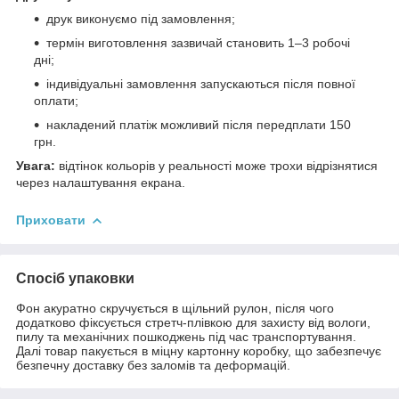
друк виконуємо під замовлення;
термін виготовлення зазвичай становить 1–3 робочі
дні;
індивідуальні замовлення запускаються після повної
оплати;
накладений платіж можливий після передплати 150
грн.
Увага:
відтінок кольорів у реальності може трохи відрізнятися
через налаштування екрана.
Приховати
Спосіб упаковки
Фон акуратно скручується в щільний рулон, після чого
додатково фіксується стретч-плівкою для захисту від вологи,
пилу та механічних пошкоджень під час транспортування.
Далі товар пакується в міцну картонну коробку, що забезпечує
безпечну доставку без заломів та деформацій.