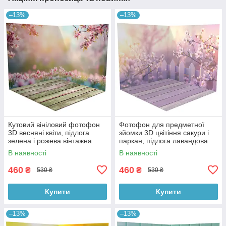
–13%
–13%
Кутовий вініловий фотофон
Фотофон для предметної
3D весняні квіти, підлога
зйомки 3D цвітіння сакури і
зелена і рожева вінтажна
паркан, підлога лавандова
дошка, 50×50 см, №58615
дошка і дерево, 50×50 см,
В наявності
В наявності
№58616
460
460
₴
₴
530 ₴
530 ₴
Купити
Купити
–13%
–13%