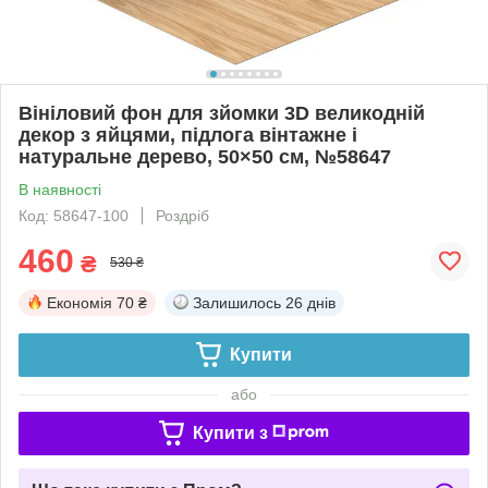
Вініловий фон для зйомки 3D великодній
декор з яйцями, підлога вінтажне і
натуральне дерево, 50×50 см, №58647
В наявності
Код: 58647-100
Роздріб
460
₴
530 ₴
Економія
70 ₴
Залишилось
26 днів
Купити
або
Купити з