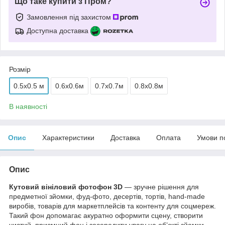
Що таке купити з Пром?
Замовлення під захистом
Доступна доставка
Розмір
0.5x0.5 м
0.6х0.6м
0.7х0.7м
0.8х0.8м
В наявності
Опис
Характеристики
Доставка
Оплата
Умови п
Опис
Кутовий вініловий фотофон 3D
— зручне рішення для
предметної зйомки, фуд-фото, десертів, тортів, hand-made
виробів, товарів для маркетплейсів та контенту для соцмереж.
Такий фон допомагає акуратно оформити сцену, створити
чистий, приємний фон і зосередити увагу на об’єкті зйомки.