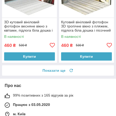
3D кутовий вініловий
Кутовий вініловий фотофон
фотофон весняне вікно з
3D тропічне вікно з пляжем,
квітами, підлога біла дошка і
підлога біла дошка і пісочний
камінь, 50×50 см, №58638
камінь, 50×50 см, №58660
В наявності
В наявності
460
460
₴
₴
530 ₴
530 ₴
Купити
Купити
Показати ще
Про нас
99% позитивних з 165 відгуків за рік
Працює з 03.05.2020
м. Київ