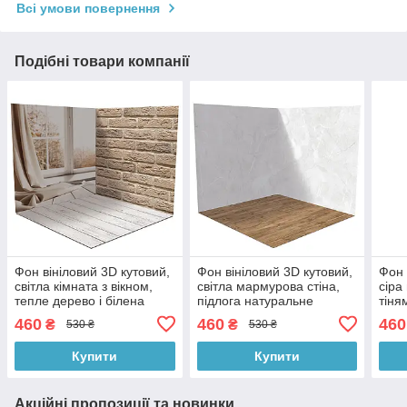
Всі умови повернення
Подібні товари компанії
Фон вініловий 3D кутовий,
Фон вініловий 3D кутовий,
Фон 
світла кімната з вікном,
світла мармурова стіна,
сіра
тепле дерево і білена
підлога натуральне
тіня
дошка підлога, 50×50 см,
дерево і сірий бетон,
марм
460
460
460
₴
₴
530 ₴
530 ₴
№58070
50×50 см, №58295
дере
№58
Купити
Купити
Акційні пропозиції та новинки