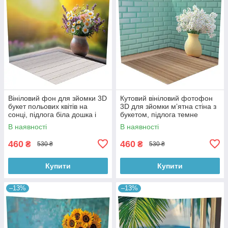
Вініловий фон для зйомки 3D
Кутовий вініловий фотофон
букет польових квітів на
3D для зйомки мʼятна стіна з
сонці, підлога біла дошка і
букетом, підлога темне
тепле дерево, 50×50 см,
дерево, 50×50 см, №58620
В наявності
В наявності
№58617
460
460
₴
₴
530 ₴
530 ₴
Купити
Купити
–13%
–13%