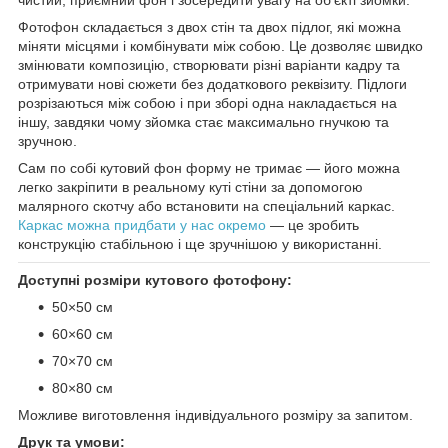
Фотофон складається з двох стін та двох підлог, які можна
міняти місцями і комбінувати між собою. Це дозволяє швидко
змінювати композицію, створювати різні варіанти кадру та
отримувати нові сюжети без додаткового реквізиту. Підлоги
розрізаються між собою і при зборі одна накладається на
іншу, завдяки чому зйомка стає максимально гнучкою та
зручною.
Сам по собі кутовий фон форму не тримає — його можна
легко закріпити в реальному куті стіни за допомогою
малярного скотчу або встановити на спеціальний каркас.
Каркас можна придбати у нас окремо
— це зробить
конструкцію стабільною і ще зручнішою у використанні.
Доступні розміри кутового фотофону:
50×50 см
60×60 см
70×70 см
80×80 см
Можливе виготовлення індивідуального розміру за запитом.
Друк та умови: