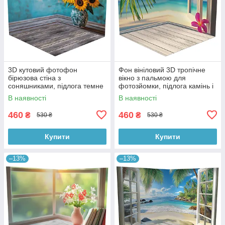
3D кутовий фотофон
Фон вініловий 3D тропічне
бірюзова стіна з
вікно з пальмою для
соняшниками, підлога темне
фотозйомки, підлога камінь і
дерево і блакитні дошки,
біла дошка, 50×50 см,
В наявності
В наявності
50×50 см, №58628
№58629
460
460
₴
₴
530 ₴
530 ₴
Купити
Купити
–13%
–13%