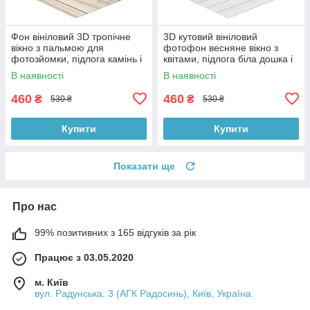
Фон вініловий 3D тропічне
3D кутовий вініловий
вікно з пальмою для
фотофон весняне вікно з
фотозйомки, підлога камінь і
квітами, підлога біла дошка і
біла дошка, 50×50 см,
камінь, 50×50 см, №58638
В наявності
В наявності
№58629
460
460
₴
₴
530 ₴
530 ₴
Купити
Купити
Показати ще
Про нас
99% позитивних з 165 відгуків за рік
Працює з 03.05.2020
м. Київ
вул. Радунська, 3 (АГК Радосинь), Київ, Україна