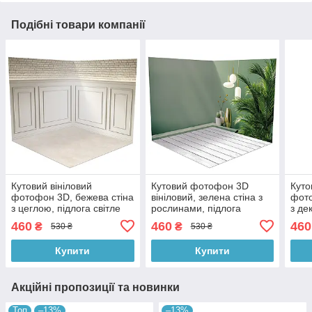
Подібні товари компанії
Кутовий вініловий
Кутовий фотофон 3D
Куто
фотофон 3D, бежева стіна
вініловий, зелена стіна з
фото
з цеглою, підлога світле
рослинами, підлога
з де
дерево і бежевий камінь,
світлий камінь і біле
дере
460
460
460
₴
₴
530 ₴
530 ₴
50×50 см, №58384
дерево, 50×50 см,
50×
№58226
Купити
Купити
Акційні пропозиції та новинки
Топ
–13%
–13%