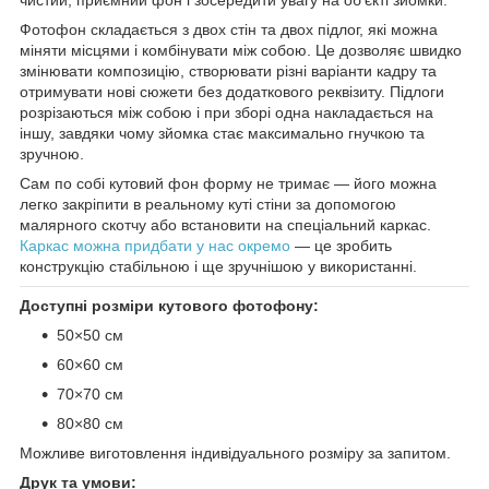
Фотофон складається з двох стін та двох підлог, які можна
міняти місцями і комбінувати між собою. Це дозволяє швидко
змінювати композицію, створювати різні варіанти кадру та
отримувати нові сюжети без додаткового реквізиту. Підлоги
розрізаються між собою і при зборі одна накладається на
іншу, завдяки чому зйомка стає максимально гнучкою та
зручною.
Сам по собі кутовий фон форму не тримає — його можна
легко закріпити в реальному куті стіни за допомогою
малярного скотчу або встановити на спеціальний каркас.
Каркас можна придбати у нас окремо
— це зробить
конструкцію стабільною і ще зручнішою у використанні.
Доступні розміри кутового фотофону:
50×50 см
60×60 см
70×70 см
80×80 см
Можливе виготовлення індивідуального розміру за запитом.
Друк та умови: