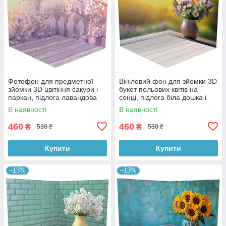
Фотофон для предметної
Вініловий фон для зйомки 3D
зйомки 3D цвітіння сакури і
букет польових квітів на
паркан, підлога лавандова
сонці, підлога біла дошка і
дошка і дерево, 50×50 см,
тепле дерево, 50×50 см,
В наявності
В наявності
№58616
№58617
460
460
₴
₴
530 ₴
530 ₴
Купити
Купити
–13%
–13%