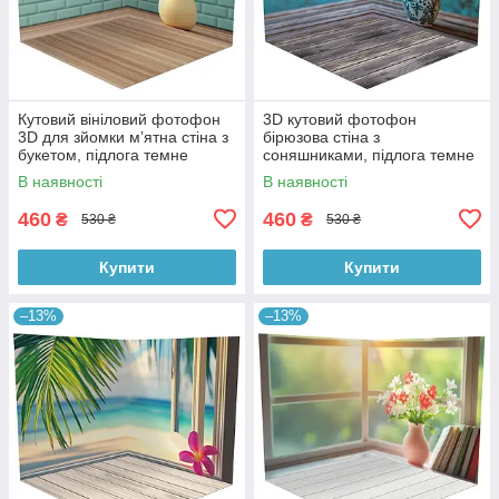
Кутовий вініловий фотофон
3D кутовий фотофон
3D для зйомки мʼятна стіна з
бірюзова стіна з
букетом, підлога темне
соняшниками, підлога темне
дерево, 50×50 см, №58620
дерево і блакитні дошки,
В наявності
В наявності
50×50 см, №58628
460
460
₴
₴
530 ₴
530 ₴
Купити
Купити
–13%
–13%