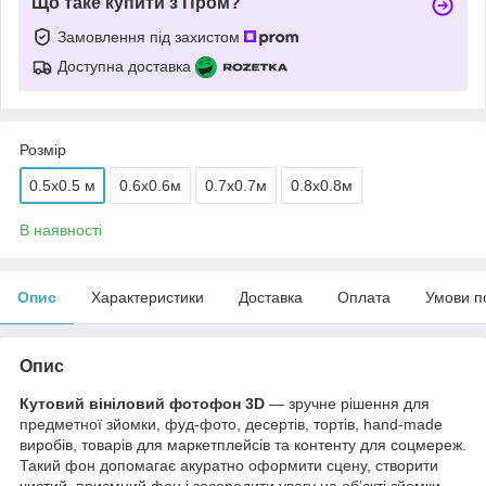
Що таке купити з Пром?
Замовлення під захистом
Доступна доставка
Розмір
0.5x0.5 м
0.6х0.6м
0.7х0.7м
0.8х0.8м
В наявності
Опис
Характеристики
Доставка
Оплата
Умови п
Опис
Кутовий вініловий фотофон 3D
— зручне рішення для
предметної зйомки, фуд-фото, десертів, тортів, hand-made
виробів, товарів для маркетплейсів та контенту для соцмереж.
Такий фон допомагає акуратно оформити сцену, створити
чистий, приємний фон і зосередити увагу на об’єкті зйомки.