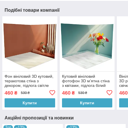
Подібні товари компанії
Фон вініловий 3D кутовий,
Кутовий вініловий
Віні
теракотова стіна з
фотофон 3D мʼятна стіна
3D р
декором, підлога світле
з квітами, підлога білий
свіч
дерево і кремовий
мармур і вибілене дерево,
темн
460
460
460
₴
₴
530 ₴
530 ₴
мармур, 50×50 см,
50×50 см, №58670
№58
№58225
Купити
Купити
Акційні пропозиції та новинки
Топ
–13%
–13%