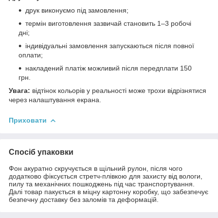
друк виконуємо під замовлення;
термін виготовлення зазвичай становить 1–3 робочі
дні;
індивідуальні замовлення запускаються після повної
оплати;
накладений платіж можливий після передплати 150
грн.
Увага:
відтінок кольорів у реальності може трохи відрізнятися
через налаштування екрана.
Приховати
Спосіб упаковки
Фон акуратно скручується в щільний рулон, після чого
додатково фіксується стретч-плівкою для захисту від вологи,
пилу та механічних пошкоджень під час транспортування.
Далі товар пакується в міцну картонну коробку, що забезпечує
безпечну доставку без заломів та деформацій.