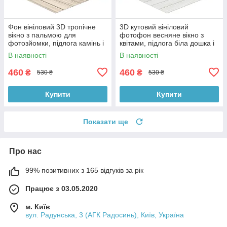
Фон вініловий 3D тропічне
3D кутовий вініловий
вікно з пальмою для
фотофон весняне вікно з
фотозйомки, підлога камінь і
квітами, підлога біла дошка і
біла дошка, 50×50 см,
камінь, 50×50 см, №58638
В наявності
В наявності
№58629
460
460
₴
₴
530 ₴
530 ₴
Купити
Купити
Показати ще
Про нас
99% позитивних з 165 відгуків за рік
Працює з 03.05.2020
м. Київ
вул. Радунська, 3 (АГК Радосинь), Київ, Україна