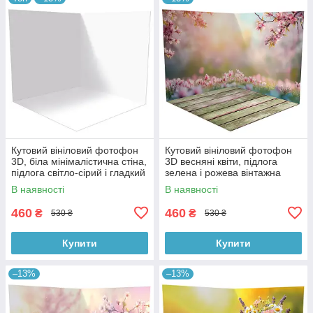
Кутовий вініловий фотофон
Кутовий вініловий фотофон
3D, біла мінімалістична стіна,
3D весняні квіти, підлога
підлога світло-сірий і гладкий
зелена і рожева вінтажна
бетон, 50×50 см, №58301
дошка, 50×50 см, №58615
В наявності
В наявності
460
460
₴
₴
530 ₴
530 ₴
Купити
Купити
–13%
–13%