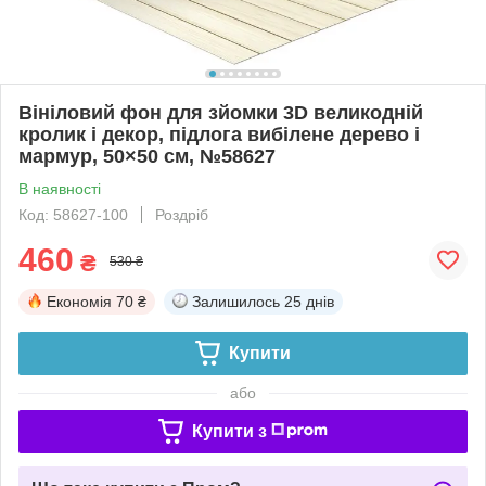
Вініловий фон для зйомки 3D великодній
кролик і декор, підлога вибілене дерево і
мармур, 50×50 см, №58627
В наявності
Код: 58627-100
Роздріб
460
₴
530 ₴
Економія
70 ₴
Залишилось
25 днів
Купити
або
Купити з