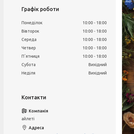
Графік роботи
Понеділок
10:00
18:00
Вівторок
10:00
18:00
Середа
10:00
18:00
Четвер
10:00
18:00
Пʼятниця
10:00
18:00
Субота
Вихідний
Неділя
Вихідний
айлеті