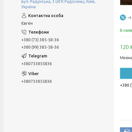
вул. Радунська, 3 (АГК Радосинь), Київ,
Україна
–
Євген
В ная
+380 (73) 385-58-36
120 
+380 (99) 385-58-36
Мінім
+380733855836
+380733855836
+380 (