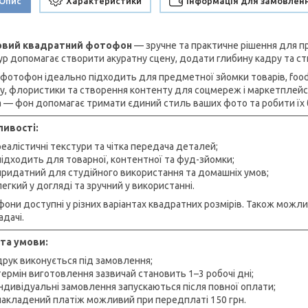
Опис
Характеристики
Інформація для замовлен
ловий квадратний фотофон
— зручне та практичне рішення для пр
ур допомагає створити акуратну сцену, додати глибину кадру та ст
 фотофон ідеально підходить для предметної зйомки товарів, food-
у, флористики та створення контенту для соцмереж і маркетплейсів.
 — фон допомагає тримати єдиний стиль ваших фото та робити їх 
ивості:
реалістичні текстури та чітка передача деталей;
підходить для товарної, контентної та фуд-зйомки;
придатний для студійного використання та домашніх умов;
легкий у догляді та зручний у використанні.
они доступні у різних варіантах квадратних розмірів. Також можл
адачі.
та умови:
друк виконується під замовлення;
термін виготовлення зазвичай становить 1–3 робочі дні;
індивідуальні замовлення запускаються після повної оплати;
накладений платіж можливий при передплаті 150 грн.