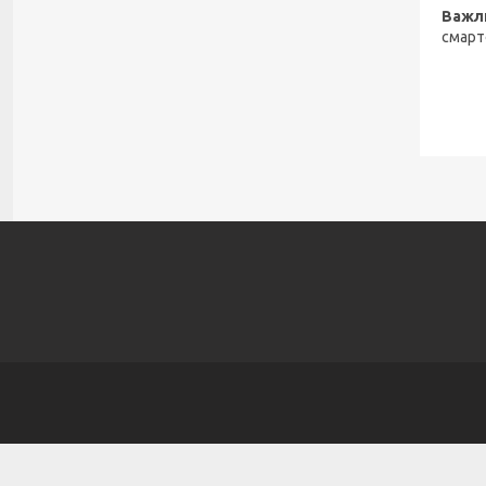
Важл
смарт