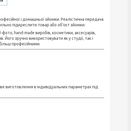
ня
офесійної і домашньої зйомки. Реалістична передача
ильно підкреслити товар або об’єкт зйомки.
фото, hand-made виробів, косметики, аксесуарів,
 Його зручно використовувати як у студії, так і
більш професійними.
иве виготовлення в індивідуальних параметрах під