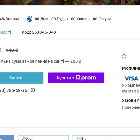
0
0
0
0
0
0
0
0
14%
Днів
Годин
Хвилин
Секунд
вності
Код:
553045-040
₴
140 ₴
альна сума замовлення на сайті — 200 ₴
Купити
Купити з
У компан
73) 385-58-36
купити б
поверне