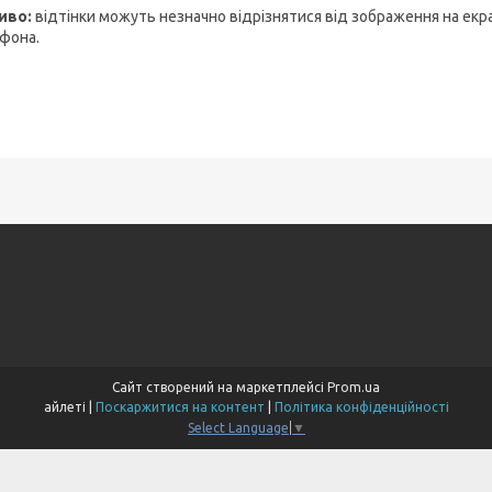
иво:
відтінки можуть незначно відрізнятися від зображення на екр
фона.
Сайт створений на маркетплейсі
Prom.ua
айлеті |
Поскаржитися на контент
|
Політика конфіденційності
Select Language
▼