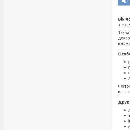
Віні
текст
Такий
декор
вдома
Особл
Фотоф
ваші з
Друк 