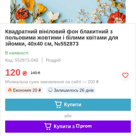
Квадратний вініловий фон блакитний з
польовими жовтими і білими квітами для
зйомки, 40x40 см, №552873
В наявності
Код: 552873-040
Роздріб
120
₴
140 ₴
Мінімальна сума замовлення на сайті — 200 ₴
Економія
20 ₴
Залишилось
26 днів
Купити
або
Купити з