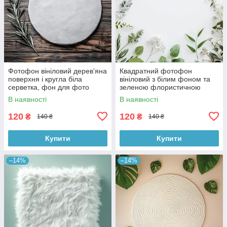
Фотофон вініловий дерев’яна
Квадратний фотофон
поверхня і кругла біла
вініловий з білим фоном та
серветка, фон для фото
зеленою флористичною
40x40 см, №552707
рамкою 40x40 см, №552765
В наявності
В наявності
120
120
₴
₴
140 ₴
140 ₴
Купити
Купити
–14%
–14%