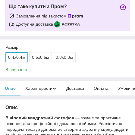
Що таке купити з Пром?
Замовлення під захистом
Доступна доставка
Розмір
0.4х0.4м
0.6х0.6м
0.8х0.8м
В наявності
Опис
Характеристики
Доставка
Оплата
Умови п
Опис
Вініловий квадратний фотофон
— зручне та практичне
рішення для професійної і домашньої зйомки. Реалістична
передача текстур допомагає створити акуратну сцену, додати
глибину кадру та стильно підкреслити товар або об’єкт