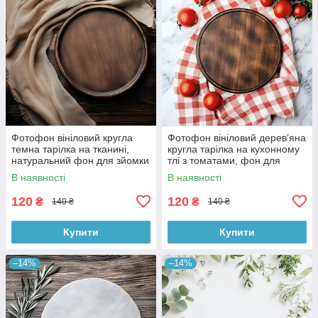
Фотофон вініловий кругла
Фотофон вініловий дерев’яна
темна тарілка на тканині,
кругла тарілка на кухонному
натуральний фон для зйомки
тлі з томатами, фон для
40x40 см, №552697
зйомки 40x40 см, №552702
В наявності
В наявності
120
120
₴
₴
140 ₴
140 ₴
Купити
Купити
–14%
–14%