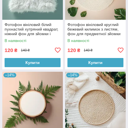
Фотофон вініловий білий
Фотофон вініловий круглий
пухнастий хутряний квадрат,
бежевий килимок з листям,
ніжний фон для зйомки і
фон для предметної зйомки
фото, 40x40 см, №552642
40x40 см, №552657
В наявності
В наявності
120
120
₴
₴
140 ₴
140 ₴
Купити
Купити
–14%
–14%