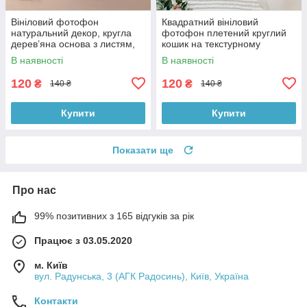
Вініловий фотофон
Квадратний вініловий
натуральний декор, кругла
фотофон плетений круглий
дерев’яна основа з листям,
кошик на текстурному
фон для фото 40x40 см,
світлому фоні, 40x40 см,
В наявності
В наявності
№552626
№552650
120
120
₴
₴
140 ₴
140 ₴
Купити
Купити
Показати ще
Про нас
99% позитивних з 165 відгуків за рік
Працює з 03.05.2020
м. Київ
вул. Радунська, 3 (АГК Радосинь), Київ, Україна
Контакти