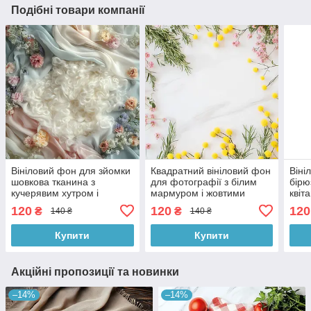
Подібні товари компанії
Вініловий фон для зйомки
Квадратний вініловий фон
Віні
шовкова тканина з
для фотографії з білим
бірю
кучерявим хутром і
мармуром і жовтими
квіт
квітами, квадратний
квітами, фотофон 40x40
зйом
120
120
120
₴
₴
140 ₴
140 ₴
фотофон 40x40 см,
см, №552772
фото
№552643
№55
Купити
Купити
Акційні пропозиції та новинки
–14%
–14%