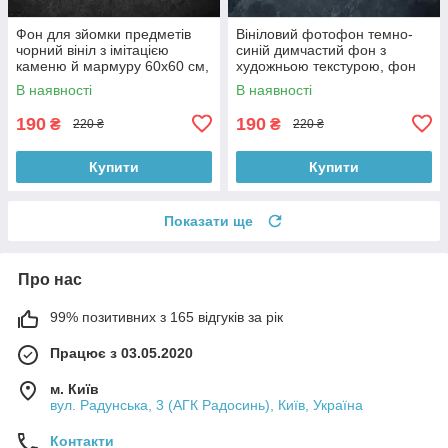
Фон для зйомки предметів
Вініловий фотофон темно-
чорний вініл з імітацією
синій димчастий фон з
каменю й мармуру 60x60 см,
художньою текстурою, фон
№550006
для фото 60x60 см,
В наявності
В наявності
№551759
190
190
₴
₴
220 ₴
220 ₴
Купити
Купити
Показати ще
Про нас
99% позитивних з 165 відгуків за рік
Працює з 03.05.2020
м. Київ
вул. Радунська, 3 (АГК Радосинь), Київ, Україна
Контакти