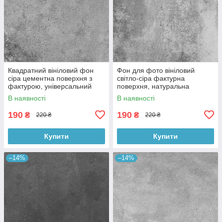
Квадратний вініловий фон
Фон для фото вініловий
сіра цементна поверхня з
світло-сіра фактурна
фактурою, універсальний
поверхня, натуральна
фотофон для зйомки 60x60
бетонна текстура, 60x60 см,
В наявності
В наявності
см, №550659
№550413
190
190
₴
₴
220 ₴
220 ₴
Купити
Купити
–14%
–14%