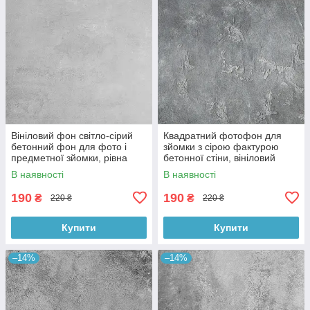
Вініловий фон світло-сірий
Квадратний фотофон для
бетонний фон для фото і
зйомки з сірою фактурою
предметної зйомки, рівна
бетонної стіни, вініловий
текстура, 60x60 см, №550674
60x60 см , №550152
В наявності
В наявності
190
190
₴
₴
220 ₴
220 ₴
Купити
Купити
–14%
–14%