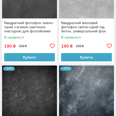
Квадратний фотофон темно-
Квадратний вініловий
сірий з м’якою кам’яною
фотофон світло-сірий під
текстурою для фотозйомки
бетон, універсальний фон
товарів 60x60 см, №550076
для зйомки, 60x60 см,
В наявності
В наявності
№550478
190
190
₴
₴
220 ₴
220 ₴
Купити
Купити
–14%
–14%