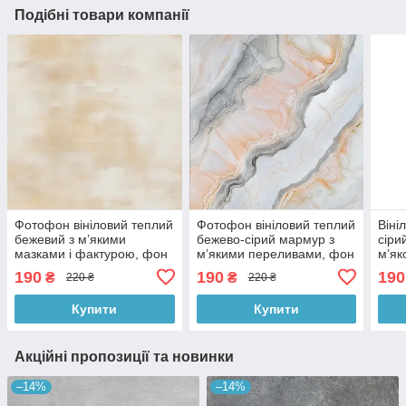
Подібні товари компанії
Фотофон вініловий теплий
Фотофон вініловий теплий
Віні
бежевий з м’якими
бежево-сірий мармур з
сіри
мазками і фактурою, фон
м’якими переливами, фон
м’як
для фотографії 60x60 см,
для фотографії 60x60 см,
для 
190
190
190
₴
₴
220 ₴
220 ₴
№551942
№552577
№55
Купити
Купити
Акційні пропозиції та новинки
–14%
–14%