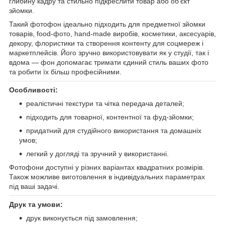
глибину кадру та стильно підкреслити товар або об’єкт
зйомки.
Такий фотофон ідеально підходить для предметної зйомки
товарів, food-фото, hand-made виробів, косметики, аксесуарів,
декору, флористики та створення контенту для соцмереж і
маркетплейсів. Його зручно використовувати як у студії, так і
вдома — фон допомагає тримати єдиний стиль ваших фото
та робити їх більш професійними.
Особливості:
реалістичні текстури та чітка передача деталей;
підходить для товарної, контентної та фуд-зйомки;
придатний для студійного використання та домашніх
умов;
легкий у догляді та зручний у використанні.
Фотофони доступні у різних варіантах квадратних розмірів.
Також можливе виготовлення в індивідуальних параметрах
під ваші задачі.
Друк та умови:
друк виконується під замовлення;