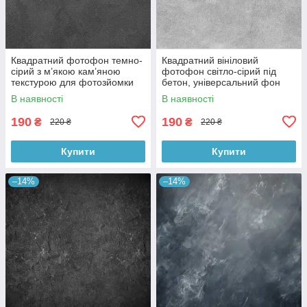
Квадратний фотофон темно-
Квадратний вініловий
сірий з м’якою кам’яною
фотофон світло-сірий під
текстурою для фотозйомки
бетон, універсальний фон
товарів 60x60 см, №550076
для зйомки, 60x60 см,
В наявності
В наявності
№550478
190
190
₴
₴
220 ₴
220 ₴
Купити
Купити
–14%
–14%