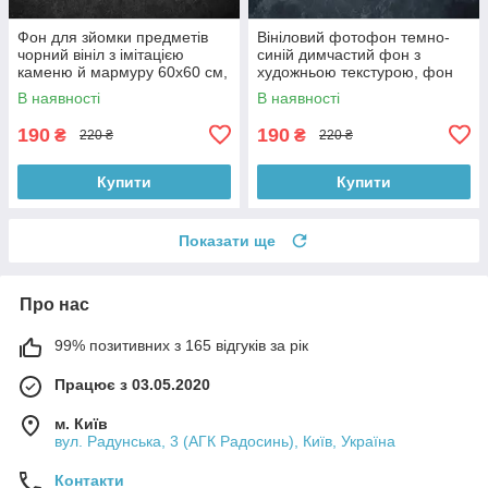
Фон для зйомки предметів
Вініловий фотофон темно-
чорний вініл з імітацією
синій димчастий фон з
каменю й мармуру 60x60 см,
художньою текстурою, фон
№550006
для фото 60x60 см,
В наявності
В наявності
№551759
190
190
₴
₴
220 ₴
220 ₴
Купити
Купити
Показати ще
Про нас
99% позитивних з 165 відгуків за рік
Працює з 03.05.2020
м. Київ
вул. Радунська, 3 (АГК Радосинь), Київ, Україна
Контакти