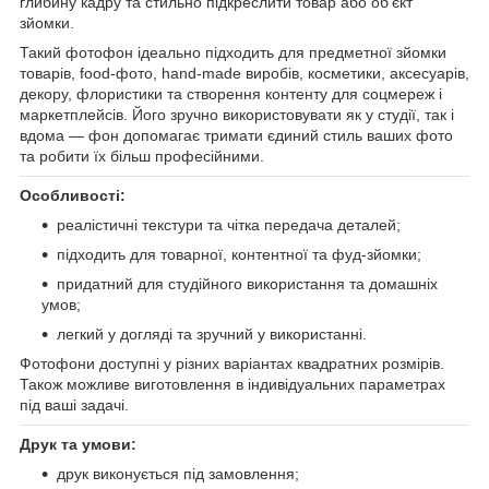
глибину кадру та стильно підкреслити товар або об’єкт
зйомки.
Такий фотофон ідеально підходить для предметної зйомки
товарів, food-фото, hand-made виробів, косметики, аксесуарів,
декору, флористики та створення контенту для соцмереж і
маркетплейсів. Його зручно використовувати як у студії, так і
вдома — фон допомагає тримати єдиний стиль ваших фото
та робити їх більш професійними.
Особливості:
реалістичні текстури та чітка передача деталей;
підходить для товарної, контентної та фуд-зйомки;
придатний для студійного використання та домашніх
умов;
легкий у догляді та зручний у використанні.
Фотофони доступні у різних варіантах квадратних розмірів.
Також можливе виготовлення в індивідуальних параметрах
під ваші задачі.
Друк та умови:
друк виконується під замовлення;