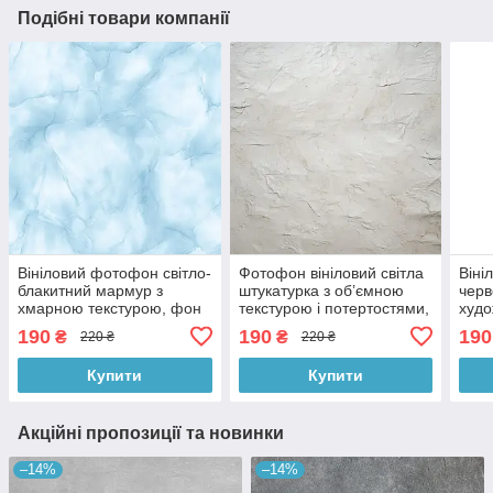
Подібні товари компанії
Вініловий фотофон світло-
Фотофон вініловий світла
Віні
блакитний мармур з
штукатурка з об’ємною
черв
хмарною текстурою, фон
текстурою і потертостями,
худо
для фото і відео 60x60 см,
фон для фото 60x60 см,
фон 
190
190
190
₴
₴
220 ₴
220 ₴
№552616
№551112
60x
Купити
Купити
Акційні пропозиції та новинки
–14%
–14%