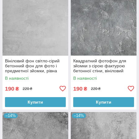
Вініловий фон світло-сірий
Квадратний фотофон для
бетонний фон для фото і
зйомки з сірою фактурою
предметної зйомки, рівна
бетонної стіни, вініловий
текстура, 60x60 см, №550674
60x60 см , №550152
В наявності
В наявності
190
190
₴
₴
220 ₴
220 ₴
Купити
Купити
–14%
–14%