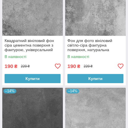
Квадратний вініловий фон
Фон для фото вініловий
сіра цементна поверхня з
світло-сіра фактурна
фактурою, універсальний
поверхня, натуральна
фотофон для зйомки 60x60
бетонна текстура, 60x60 см,
В наявності
В наявності
см, №550659
№550413
190
190
₴
₴
220 ₴
220 ₴
Купити
Купити
–14%
–14%