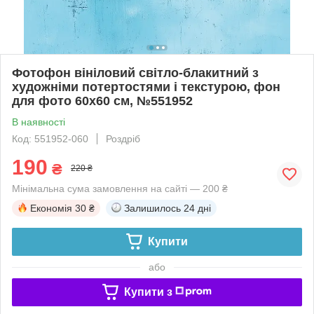
Фотофон вініловий світло-блакитний з
художніми потертостями і текстурою, фон
для фото 60x60 см, №551952
В наявності
Код: 551952-060
Роздріб
190
₴
220 ₴
Мінімальна сума замовлення на сайті — 200 ₴
Економія
30 ₴
Залишилось
24 дні
Купити
або
Купити з