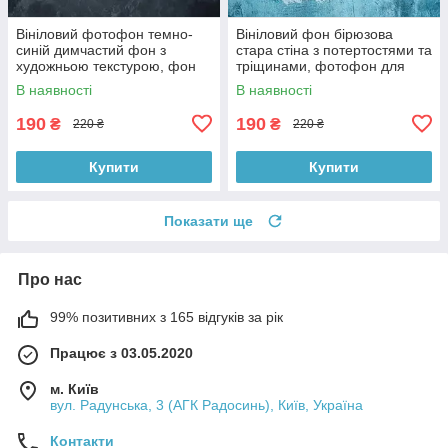
Вініловий фотофон темно-
Вініловий фон бірюзова
синій димчастий фон з
стара стіна з потертостями та
художньою текстурою, фон
тріщинами, фотофон для
для фото 60x60 см,
зйомки 60x60 см, №551779
В наявності
В наявності
№551759
190
190
₴
₴
220 ₴
220 ₴
Купити
Купити
Показати ще
Про нас
99% позитивних з 165 відгуків за рік
Працює з 03.05.2020
м. Київ
вул. Радунська, 3 (АГК Радосинь), Київ, Україна
Контакти