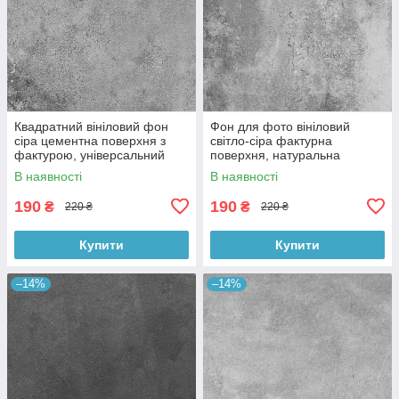
Квадратний вініловий фон
Фон для фото вініловий
сіра цементна поверхня з
світло-сіра фактурна
фактурою, універсальний
поверхня, натуральна
фотофон для зйомки 60x60
бетонна текстура, 60x60 см,
В наявності
В наявності
см, №550659
№550413
190
190
₴
₴
220 ₴
220 ₴
Купити
Купити
–14%
–14%