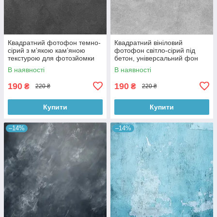
Квадратний фотофон темно-
Квадратний вініловий
сірий з м’якою кам’яною
фотофон світло-сірий під
текстурою для фотозйомки
бетон, універсальний фон
товарів 60x60 см, №550076
для зйомки, 60x60 см,
В наявності
В наявності
№550478
190
190
₴
₴
220 ₴
220 ₴
Купити
Купити
–14%
–14%