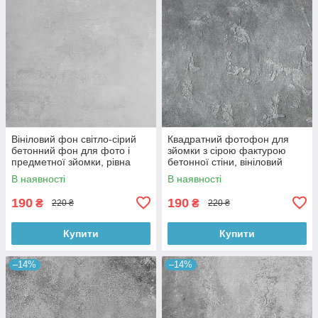
Вініловий фон світло-сірий
Квадратний фотофон для
бетонний фон для фото і
зйомки з сірою фактурою
предметної зйомки, рівна
бетонної стіни, вініловий
текстура, 60x60 см, №550674
60x60 см , №550152
В наявності
В наявності
190
190
₴
₴
220 ₴
220 ₴
Купити
Купити
–14%
–14%