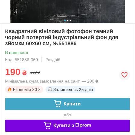
Квадратний вініловий фотофон темний
чорний потертий індустріальний фон для
зйомки 60x60 см, №551886
В наявності
Код: 551886-060
Роздріб
190
₴
220 ₴
Мінімальна сума замовлення на сайті — 200 ₴
Економія
30 ₴
Залишилось
25 днів
Купити
або
Купити з