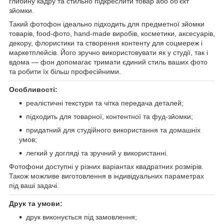
глибину кадру та стильно підкреслити товар або об’єкт
зйомки.
Такий фотофон ідеально підходить для предметної зйомки
товарів, food-фото, hand-made виробів, косметики, аксесуарів,
декору, флористики та створення контенту для соцмереж і
маркетплейсів. Його зручно використовувати як у студії, так і
вдома — фон допомагає тримати єдиний стиль ваших фото
та робити їх більш професійними.
Особливості:
реалістичні текстури та чітка передача деталей;
підходить для товарної, контентної та фуд-зйомки;
придатний для студійного використання та домашніх
умов;
легкий у догляді та зручний у використанні.
Фотофони доступні у різних варіантах квадратних розмірів.
Також можливе виготовлення в індивідуальних параметрах
під ваші задачі.
Друк та умови:
друк виконується під замовлення;