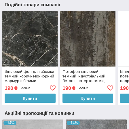
Подібні товари компанії
Вініловий фон для зйомки
Фотофон вініловий
Віні
темний коричнево-чорний
темний індустріальний
поте
мармур з білими
бетон з потертостями,
подр
прожилками, квадратний
фон для фото і зйомки,
фот
190
190
190
₴
₴
220 ₴
220 ₴
фотофон 60x60 см,
60x60 см, №550695
60x
№552414
Купити
Купити
Акційні пропозиції та новинки
–14%
–14%