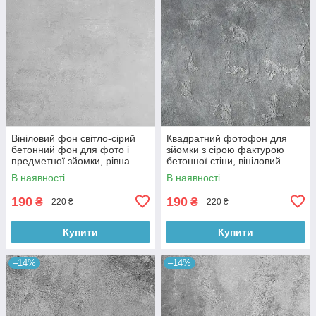
Вініловий фон світло-сірий
Квадратний фотофон для
бетонний фон для фото і
зйомки з сірою фактурою
предметної зйомки, рівна
бетонної стіни, вініловий
текстура, 60x60 см, №550674
60x60 см , №550152
В наявності
В наявності
190
190
₴
₴
220 ₴
220 ₴
Купити
Купити
–14%
–14%