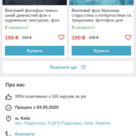
Вініловий фотофон темно-
Вініловий фон бірюзова
синій димчастий фон з
стара стіна з потертостями та
художньою текстурою, фон
тріщинами, фотофон для
для фото 60x60 см,
зйомки 60x60 см, №551779
В наявності
В наявності
№551759
190
190
₴
₴
220 ₴
220 ₴
Купити
Купити
Показати ще
Про нас
99% позитивних з 165 відгуків за рік
Працює з 03.05.2020
м. Київ
вул. Радунська, 3 (АГК Радосинь), Київ, Україна
Контакти