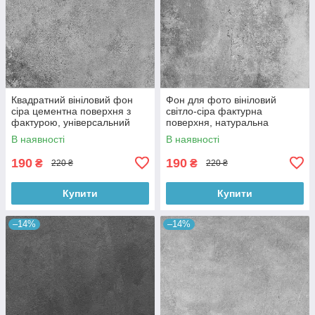
Квадратний вініловий фон
Фон для фото вініловий
сіра цементна поверхня з
світло-сіра фактурна
фактурою, універсальний
поверхня, натуральна
фотофон для зйомки 60x60
бетонна текстура, 60x60 см,
В наявності
В наявності
см, №550659
№550413
190
190
₴
₴
220 ₴
220 ₴
Купити
Купити
–14%
–14%