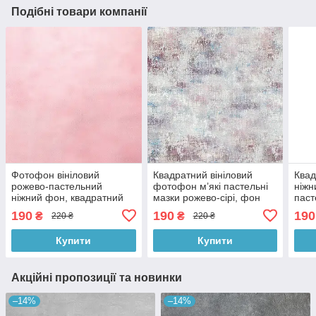
Подібні товари компанії
Фотофон вініловий
Квадратний вініловий
Квад
рожево-пастельний
фотофон м’які пастельні
ніжн
ніжний фон, квадратний
мазки рожево-сірі, фон
паст
фон для фотографії і
для фотографії, 60x60 см,
фото
190
190
190
₴
₴
220 ₴
220 ₴
зйомки 60x60 см,
№550566
60x
№551915
Купити
Купити
Акційні пропозиції та новинки
–14%
–14%