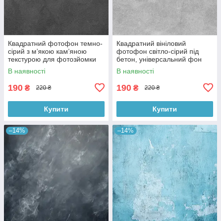
Квадратний фотофон темно-
Квадратний вініловий
сірий з м’якою кам’яною
фотофон світло-сірий під
текстурою для фотозйомки
бетон, універсальний фон
товарів 60x60 см, №550076
для зйомки, 60x60 см,
В наявності
В наявності
№550478
190
190
₴
₴
220 ₴
220 ₴
Купити
Купити
–14%
–14%