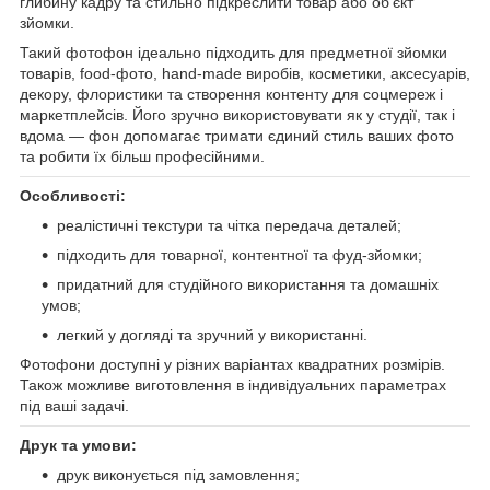
глибину кадру та стильно підкреслити товар або об’єкт
зйомки.
Такий фотофон ідеально підходить для предметної зйомки
товарів, food-фото, hand-made виробів, косметики, аксесуарів,
декору, флористики та створення контенту для соцмереж і
маркетплейсів. Його зручно використовувати як у студії, так і
вдома — фон допомагає тримати єдиний стиль ваших фото
та робити їх більш професійними.
Особливості:
реалістичні текстури та чітка передача деталей;
підходить для товарної, контентної та фуд-зйомки;
придатний для студійного використання та домашніх
умов;
легкий у догляді та зручний у використанні.
Фотофони доступні у різних варіантах квадратних розмірів.
Також можливе виготовлення в індивідуальних параметрах
під ваші задачі.
Друк та умови:
друк виконується під замовлення;