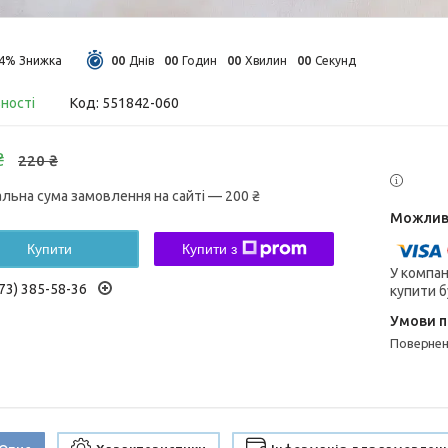
0
0
0
0
0
0
0
0
14%
Днів
Годин
Хвилин
Секунд
вності
Код:
551842-060
₴
220 ₴
альна сума замовлення на сайті — 200 ₴
Купити
Купити з
У компан
73) 385-58-36
купити б
поверне