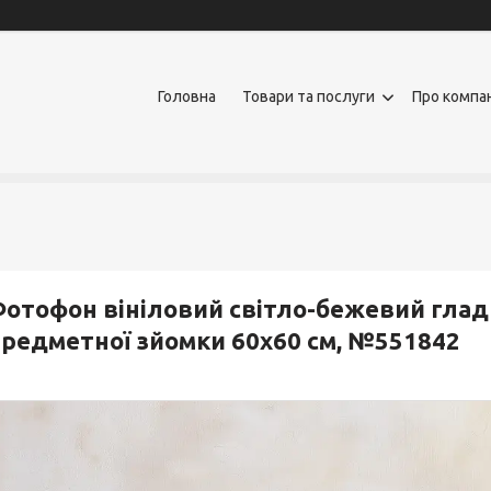
Головна
Товари та послуги
Про компа
отофон вініловий світло-бежевий гладк
редметної зйомки 60x60 см, №551842