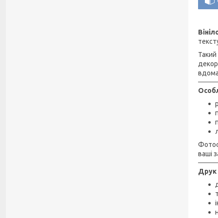
Віні
текст
Такий
декор
вдома
Особл
Фотоф
ваші з
Друк 