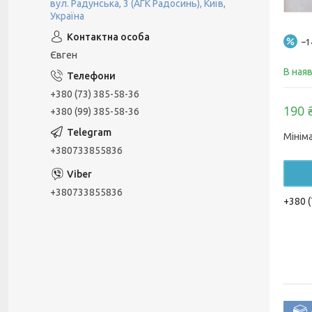
вул. Радунська, 3 (АГК Радосинь), Київ,
Україна
–
Євген
В ная
+380 (73) 385-58-36
190 
+380 (99) 385-58-36
Мінім
+380733855836
+380733855836
+380 (