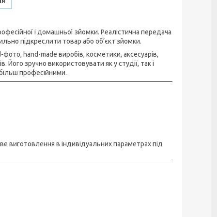
ня
офесійної і домашньої зйомки. Реалістична передача
ильно підкреслити товар або об’єкт зйомки.
фото, hand-made виробів, косметики, аксесуарів,
 Його зручно використовувати як у студії, так і
більш професійними.
иве виготовлення в індивідуальних параметрах під