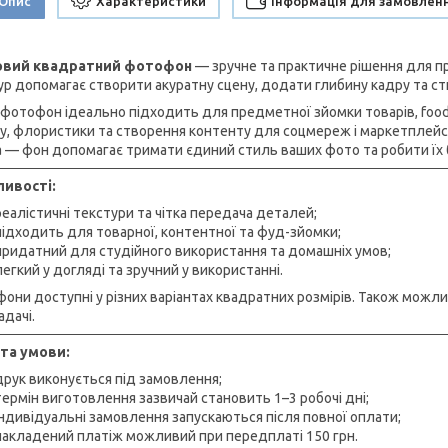
Опис
Характеристики
Інформація для замовлен
ловий квадратний фотофон
— зручне та практичне рішення для пр
ур допомагає створити акуратну сцену, додати глибину кадру та ст
 фотофон ідеально підходить для предметної зйомки товарів, food-
у, флористики та створення контенту для соцмереж і маркетплейсів.
 — фон допомагає тримати єдиний стиль ваших фото та робити їх 
ивості:
реалістичні текстури та чітка передача деталей;
підходить для товарної, контентної та фуд-зйомки;
придатний для студійного використання та домашніх умов;
легкий у догляді та зручний у використанні.
они доступні у різних варіантах квадратних розмірів. Також можл
адачі.
та умови:
друк виконується під замовлення;
термін виготовлення зазвичай становить 1–3 робочі дні;
індивідуальні замовлення запускаються після повної оплати;
накладений платіж можливий при передплаті 150 грн.