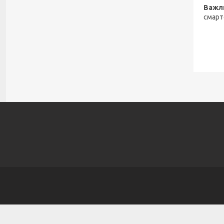
Важл
смарт