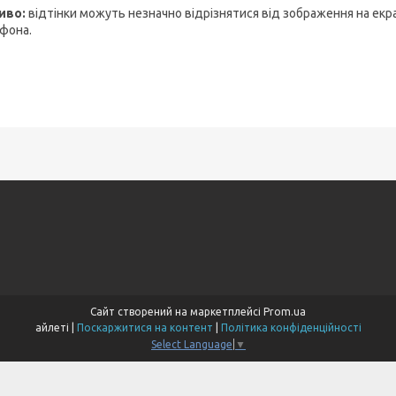
иво:
відтінки можуть незначно відрізнятися від зображення на екр
фона.
Сайт створений на маркетплейсі
Prom.ua
айлеті |
Поскаржитися на контент
|
Політика конфіденційності
Select Language
▼