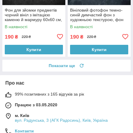
Фон для зйомки предметів
Вініловий фотофон темно-
чорний вініл з імітацією
синій димчастий фон з
каменю й мармуру 60x60 см,
художньою текстурою, фон
№550006
для фото 60x60 см,
В наявності
В наявності
№551759
190
190
₴
₴
220 ₴
220 ₴
Купити
Купити
Показати ще
Про нас
99% позитивних з 165 відгуків за рік
Працює з 03.05.2020
м. Київ
вул. Радунська, 3 (АГК Радосинь), Київ, Україна
Контакти