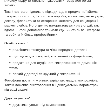
глибину кадру та стильно підкреслити товар або об’єкт
зйомки.
Такий фотофон ідеально підходить для предметної зйомки
товарів, food-фото, hand-made виробів, косметики, аксесуарів,
декору, флористики та створення контенту для соцмереж і
маркетплейсів. Його зручно використовувати як у студії, так і
вдома — фон допомагає тримати єдиний стиль ваших фото
та робити їх більш професійними.
Особливості:
реалістичні текстури та чітка передача деталей;
підходить для товарної, контентної та фуд-зйомки;
придатний для студійного використання та домашніх
умов;
легкий у догляді та зручний у використанні.
Фотофони доступні у різних варіантах квадратних розмірів.
Також можливе виготовлення в індивідуальних параметрах
під ваші задачі.
Друк та умови:
друк виконується під замовлення;