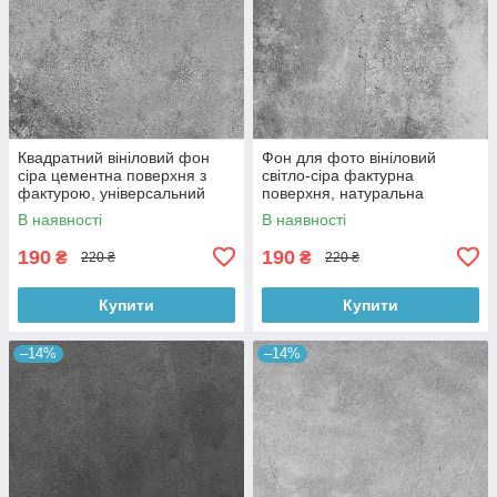
Квадратний вініловий фон
Фон для фото вініловий
сіра цементна поверхня з
світло-сіра фактурна
фактурою, універсальний
поверхня, натуральна
фотофон для зйомки 60x60
бетонна текстура, 60x60 см,
В наявності
В наявності
см, №550659
№550413
190
190
₴
₴
220 ₴
220 ₴
Купити
Купити
–14%
–14%