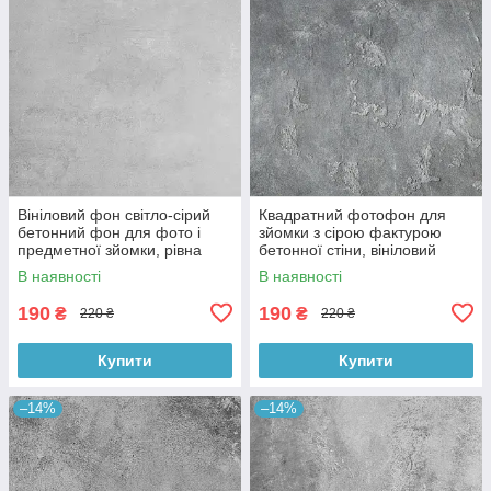
Вініловий фон світло-сірий
Квадратний фотофон для
бетонний фон для фото і
зйомки з сірою фактурою
предметної зйомки, рівна
бетонної стіни, вініловий
текстура, 60x60 см, №550674
60x60 см , №550152
В наявності
В наявності
190
190
₴
₴
220 ₴
220 ₴
Купити
Купити
–14%
–14%