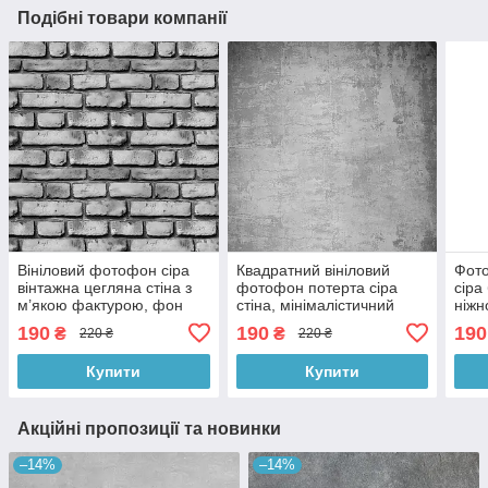
Подібні товари компанії
Вініловий фотофон сіра
Квадратний вініловий
Фото
вінтажна цегляна стіна з
фотофон потерта сіра
сіра
м’якою фактурою, фон
стіна, мінімалістичний
ніжн
для фотографії 60x60 см,
фон для фотографії,
для 
190
190
190
₴
₴
220 ₴
220 ₴
№553767
60x60 см, №550523
№55
Купити
Купити
Акційні пропозиції та новинки
–14%
–14%