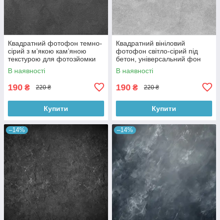
Квадратний фотофон темно-
Квадратний вініловий
сірий з м’якою кам’яною
фотофон світло-сірий під
текстурою для фотозйомки
бетон, універсальний фон
товарів 60x60 см, №550076
для зйомки, 60x60 см,
В наявності
В наявності
№550478
190
190
₴
₴
220 ₴
220 ₴
Купити
Купити
–14%
–14%