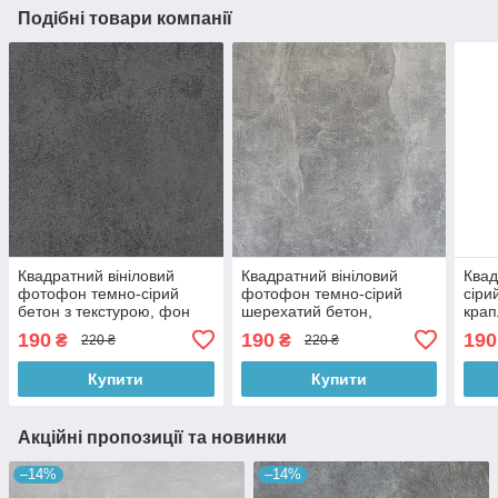
Подібні товари компанії
Квадратний вініловий
Квадратний вініловий
Квад
фотофон темно-сірий
фотофон темно-сірий
сіри
бетон з текстурою, фон
шерехатий бетон,
крап
для предметної зйомки,
універсальний фон для
фот
190
190
190
₴
₴
220 ₴
220 ₴
60x60 см, №550536
зйомки, 60x60 см,
60x
№550543
Купити
Купити
Акційні пропозиції та новинки
–14%
–14%