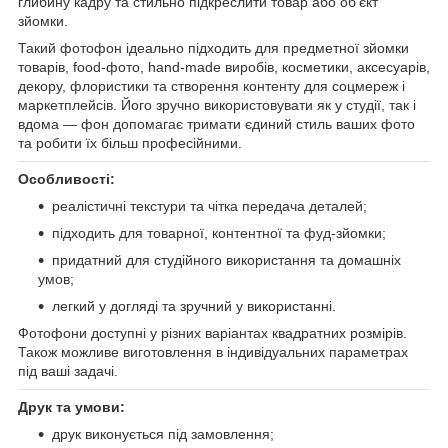
глибину кадру та стильно підкреслити товар або об’єкт
зйомки.
Такий фотофон ідеально підходить для предметної зйомки
товарів, food-фото, hand-made виробів, косметики, аксесуарів,
декору, флористики та створення контенту для соцмереж і
маркетплейсів. Його зручно використовувати як у студії, так і
вдома — фон допомагає тримати єдиний стиль ваших фото
та робити їх більш професійними.
Особливості:
реалістичні текстури та чітка передача деталей;
підходить для товарної, контентної та фуд-зйомки;
придатний для студійного використання та домашніх
умов;
легкий у догляді та зручний у використанні.
Фотофони доступні у різних варіантах квадратних розмірів.
Також можливе виготовлення в індивідуальних параметрах
під ваші задачі.
Друк та умови:
друк виконується під замовлення;