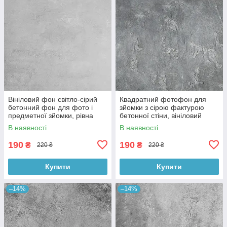
Вініловий фон світло-сірий
Квадратний фотофон для
бетонний фон для фото і
зйомки з сірою фактурою
предметної зйомки, рівна
бетонної стіни, вініловий
текстура, 60x60 см, №550674
60x60 см , №550152
В наявності
В наявності
190
190
₴
₴
220 ₴
220 ₴
Купити
Купити
–14%
–14%