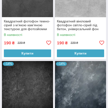
Квадратний фотофон темно-
Квадратний вініловий
сірий з м’якою кам’яною
фотофон світло-сірий під
текстурою для фотозйомки
бетон, універсальний фон
товарів 60x60 см, №550076
для зйомки, 60x60 см,
В наявності
В наявності
№550478
190
190
₴
₴
220 ₴
220 ₴
Купити
Купити
–14%
–14%