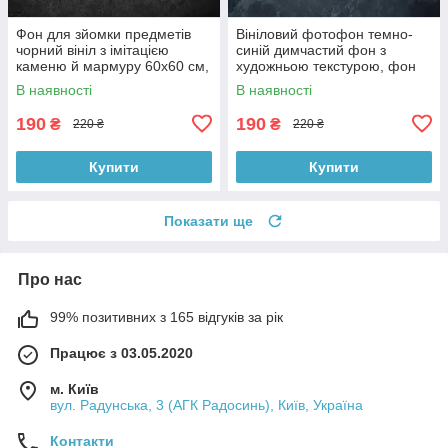
Фон для зйомки предметів
Вініловий фотофон темно-
чорний вініл з імітацією
синій димчастий фон з
каменю й мармуру 60x60 см,
художньою текстурою, фон
№550006
для фото 60x60 см,
В наявності
В наявності
№551759
190
190
₴
₴
220 ₴
220 ₴
Купити
Купити
Показати ще
Про нас
99% позитивних з 165 відгуків за рік
Працює з 03.05.2020
м. Київ
вул. Радунська, 3 (АГК Радосинь), Київ, Україна
Контакти