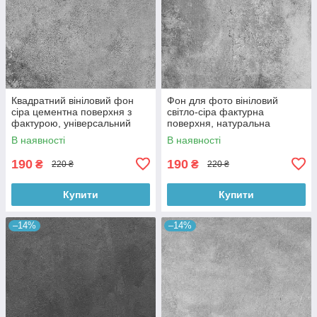
Квадратний вініловий фон
Фон для фото вініловий
сіра цементна поверхня з
світло-сіра фактурна
фактурою, універсальний
поверхня, натуральна
фотофон для зйомки 60x60
бетонна текстура, 60x60 см,
В наявності
В наявності
см, №550659
№550413
190
190
₴
₴
220 ₴
220 ₴
Купити
Купити
–14%
–14%