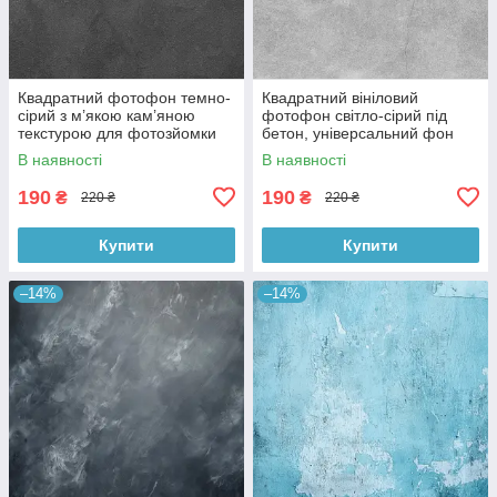
Квадратний фотофон темно-
Квадратний вініловий
сірий з м’якою кам’яною
фотофон світло-сірий під
текстурою для фотозйомки
бетон, універсальний фон
товарів 60x60 см, №550076
для зйомки, 60x60 см,
В наявності
В наявності
№550478
190
190
₴
₴
220 ₴
220 ₴
Купити
Купити
–14%
–14%