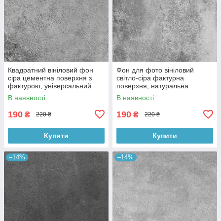
Квадратний вініловий фон
Фон для фото вініловий
сіра цементна поверхня з
світло-сіра фактурна
фактурою, універсальний
поверхня, натуральна
фотофон для зйомки 60x60
бетонна текстура, 60x60 см,
В наявності
В наявності
см, №550659
№550413
190
190
₴
₴
220 ₴
220 ₴
Купити
Купити
–14%
–14%