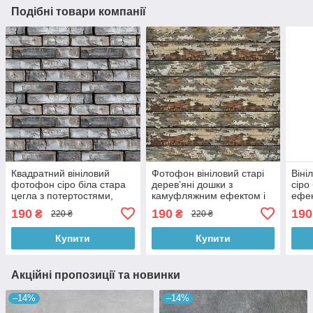
Подібні товари компанії
Квадратний вініловий
Фотофон вініловий старі
Віні
фотофон сіро біла стара
дерев’яні дошки з
сіро
цегла з потертостями,
камуфляжним ефектом і
ефек
фон для зйомки і фото
потертостями, фон для
поте
190
190
190
₴
₴
220 ₴
220 ₴
60x60 см, №553766
зйомки, 60x60 см,
фото
№550900
№55
Купити
Купити
Акційні пропозиції та новинки
–14%
–14%