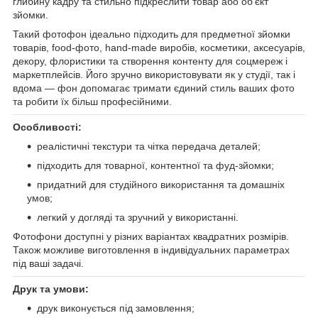
глибину кадру та стильно підкреслити товар або об’єкт
зйомки.
Такий фотофон ідеально підходить для предметної зйомки
товарів, food-фото, hand-made виробів, косметики, аксесуарів,
декору, флористики та створення контенту для соцмереж і
маркетплейсів. Його зручно використовувати як у студії, так і
вдома — фон допомагає тримати єдиний стиль ваших фото
та робити їх більш професійними.
Особливості:
реалістичні текстури та чітка передача деталей;
підходить для товарної, контентної та фуд-зйомки;
придатний для студійного використання та домашніх
умов;
легкий у догляді та зручний у використанні.
Фотофони доступні у різних варіантах квадратних розмірів.
Також можливе виготовлення в індивідуальних параметрах
під ваші задачі.
Друк та умови:
друк виконується під замовлення;