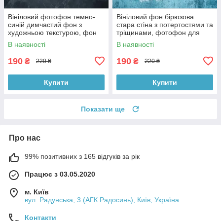
Вініловий фотофон темно-
Вініловий фон бірюзова
синій димчастий фон з
стара стіна з потертостями та
художньою текстурою, фон
тріщинами, фотофон для
для фото 60x60 см,
зйомки 60x60 см, №551779
В наявності
В наявності
№551759
190
190
₴
₴
220 ₴
220 ₴
Купити
Купити
Показати ще
Про нас
99% позитивних з 165 відгуків за рік
Працює з 03.05.2020
м. Київ
вул. Радунська, 3 (АГК Радосинь), Київ, Україна
Контакти