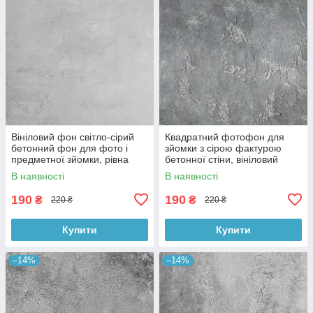
Вініловий фон світло-сірий
Квадратний фотофон для
бетонний фон для фото і
зйомки з сірою фактурою
предметної зйомки, рівна
бетонної стіни, вініловий
текстура, 60x60 см, №550674
60x60 см , №550152
В наявності
В наявності
190
190
₴
₴
220 ₴
220 ₴
Купити
Купити
–14%
–14%