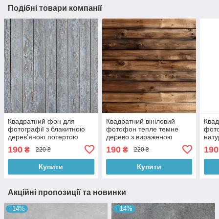
Подібні товари компанії
Квадратний фон для
Квадратний вініловий
Квад
фотографії з блакитною
фотофон тепле темне
фото
дерев’яною потертою
дерево з вираженою
нату
текстурою, вініловий
текстурою, фон для
фон 
190
190
190
₴
₴
220 ₴
220 ₴
фотофон 60x60 см ,
фотографії, 60x60 см,
60x
№550326
№550903
Купити
Купити
Акційні пропозиції та новинки
–14%
–14%