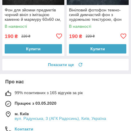
Фон для зйомки предметів
Вініловий фотофон темно-
чорний вініл з імітацією
синій димчастий фон з
каменю й мармуру 60x60 см,
художньою текстурою, фон
№550006
для фото 60x60 см,
В наявності
В наявності
№551759
190
190
₴
₴
220 ₴
220 ₴
Купити
Купити
Показати ще
Про нас
99% позитивних з 165 відгуків за рік
Працює з 03.05.2020
м. Київ
вул. Радунська, 3 (АГК Радосинь), Київ, Україна
Контакти