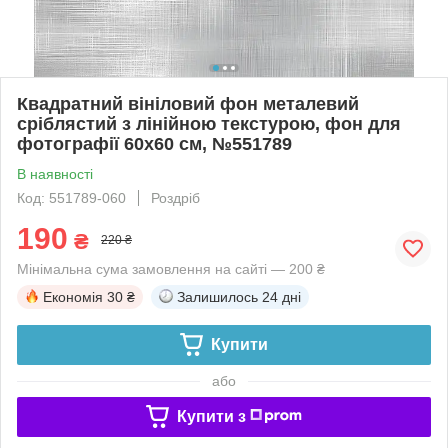
Квадратний вініловий фон металевий
сріблястий з лінійною текстурою, фон для
фотографії 60x60 см, №551789
В наявності
Код: 551789-060
Роздріб
190
₴
220 ₴
Мінімальна сума замовлення на сайті — 200 ₴
Економія
30 ₴
Залишилось
24 дні
Купити
або
Купити з