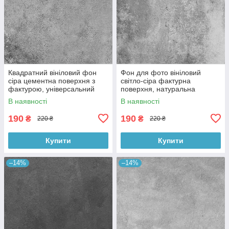
Квадратний вініловий фон
Фон для фото вініловий
сіра цементна поверхня з
світло-сіра фактурна
фактурою, універсальний
поверхня, натуральна
фотофон для зйомки 60x60
бетонна текстура, 60x60 см,
В наявності
В наявності
см, №550659
№550413
190
190
₴
₴
220 ₴
220 ₴
Купити
Купити
–14%
–14%