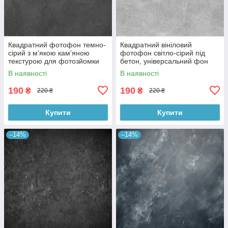
Квадратний фотофон темно-
Квадратний вініловий
сірий з м’якою кам’яною
фотофон світло-сірий під
текстурою для фотозйомки
бетон, універсальний фон
товарів 60x60 см, №550076
для зйомки, 60x60 см,
В наявності
В наявності
№550478
190
190
₴
₴
220 ₴
220 ₴
Купити
Купити
–14%
–14%