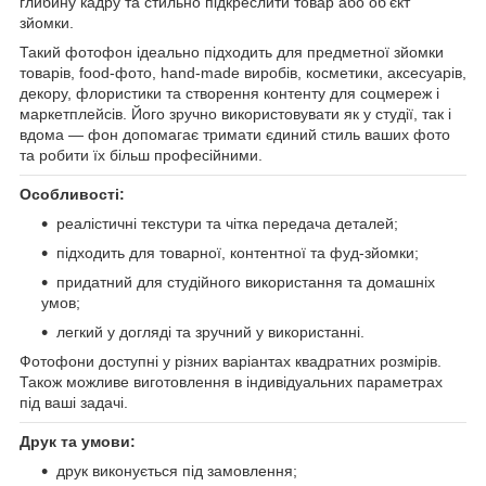
глибину кадру та стильно підкреслити товар або об’єкт
зйомки.
Такий фотофон ідеально підходить для предметної зйомки
товарів, food-фото, hand-made виробів, косметики, аксесуарів,
декору, флористики та створення контенту для соцмереж і
маркетплейсів. Його зручно використовувати як у студії, так і
вдома — фон допомагає тримати єдиний стиль ваших фото
та робити їх більш професійними.
Особливості:
реалістичні текстури та чітка передача деталей;
підходить для товарної, контентної та фуд-зйомки;
придатний для студійного використання та домашніх
умов;
легкий у догляді та зручний у використанні.
Фотофони доступні у різних варіантах квадратних розмірів.
Також можливе виготовлення в індивідуальних параметрах
під ваші задачі.
Друк та умови:
друк виконується під замовлення;