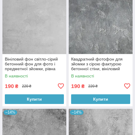
Вініловий фон світло-сірий
Квадратний фотофон для
бетонний фон для фото і
зйомки з сірою фактурою
предметної зйомки, рівна
бетонної стіни, вініловий
текстура, 60x60 см, №550674
60x60 см , №550152
В наявності
В наявності
190
190
₴
₴
220 ₴
220 ₴
Купити
Купити
–14%
–14%