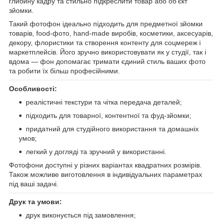
глибину кадру та стильно підкреслити товар або об’єкт
зйомки.
Такий фотофон ідеально підходить для предметної зйомки
товарів, food-фото, hand-made виробів, косметики, аксесуарів,
декору, флористики та створення контенту для соцмереж і
маркетплейсів. Його зручно використовувати як у студії, так і
вдома — фон допомагає тримати єдиний стиль ваших фото
та робити їх більш професійними.
Особливості:
реалістичні текстури та чітка передача деталей;
підходить для товарної, контентної та фуд-зйомки;
придатний для студійного використання та домашніх
умов;
легкий у догляді та зручний у використанні.
Фотофони доступні у різних варіантах квадратних розмірів.
Також можливе виготовлення в індивідуальних параметрах
під ваші задачі.
Друк та умови:
друк виконується під замовлення;