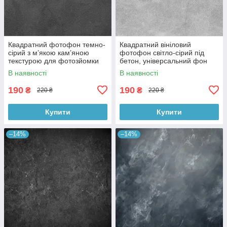
Квадратний фотофон темно-
Квадратний вініловий
сірий з м’якою кам’яною
фотофон світло-сірий під
текстурою для фотозйомки
бетон, універсальний фон
товарів 60x60 см, №550076
для зйомки, 60x60 см,
В наявності
В наявності
№550478
190
190
₴
₴
220 ₴
220 ₴
Купити
Купити
–14%
–14%