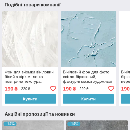
Подібні товари компанії
Фон для зйомки вініловий
Вініловий фон для фото
Віні
білий з пір’ям, легка
світло-бірюзовий,
бірю
повітряна текстура,
фактурні мазки художньої
пере
квадратний фотофон для
текстури 60x60 см,
фон 
190
190
190
₴
₴
220 ₴
220 ₴
фото, 60x60 см, №550355
№553489
60x
Купити
Купити
Акційні пропозиції та новинки
–14%
–14%