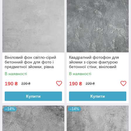
Вініловий фон світло-сірий
Квадратний фотофон для
бетонний фон для фото і
зйомки з сірою фактурою
предметної зйомки, рівна
бетонної стіни, вініловий
текстура, 60x60 см, №550674
60x60 см , №550152
В наявності
В наявності
190
190
₴
₴
220 ₴
220 ₴
Купити
Купити
–14%
–14%