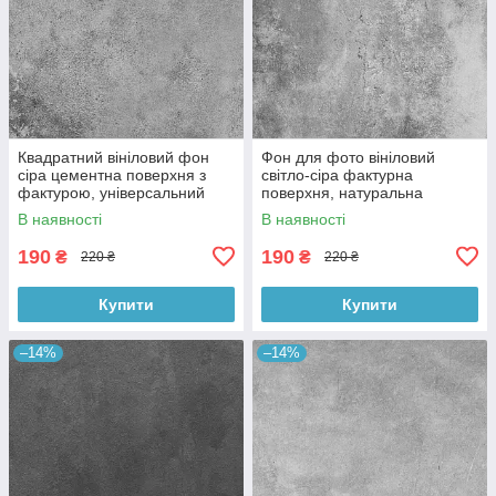
Квадратний вініловий фон
Фон для фото вініловий
сіра цементна поверхня з
світло-сіра фактурна
фактурою, універсальний
поверхня, натуральна
фотофон для зйомки 60x60
бетонна текстура, 60x60 см,
В наявності
В наявності
см, №550659
№550413
190
190
₴
₴
220 ₴
220 ₴
Купити
Купити
–14%
–14%