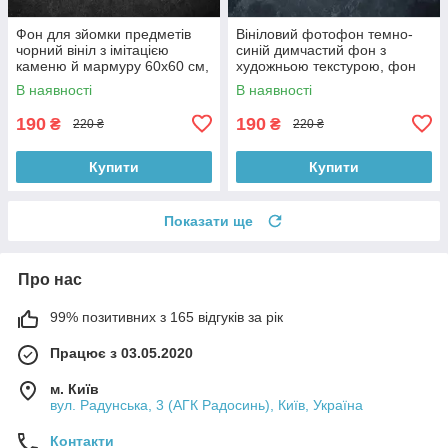
Фон для зйомки предметів
Вініловий фотофон темно-
чорний вініл з імітацією
синій димчастий фон з
каменю й мармуру 60x60 см,
художньою текстурою, фон
№550006
для фото 60x60 см,
В наявності
В наявності
№551759
190
190
₴
₴
220 ₴
220 ₴
Купити
Купити
Показати ще
Про нас
99% позитивних з 165 відгуків за рік
Працює з 03.05.2020
м. Київ
вул. Радунська, 3 (АГК Радосинь), Київ, Україна
Контакти