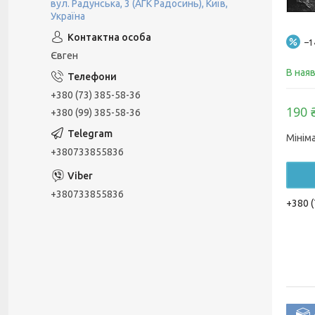
вул. Радунська, 3 (АГК Радосинь), Київ,
Україна
–
Євген
В ная
+380 (73) 385-58-36
190 
+380 (99) 385-58-36
Мінім
+380733855836
+380733855836
+380 (