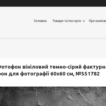
Головна
Товари та послуги
Про компа
отофон вініловий темно-сірий фактурн
он для фотографії 60x60 см, №551782