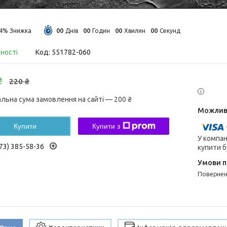
0
0
0
0
0
0
0
0
14%
Днів
Годин
Хвилин
Секунд
вності
Код:
551782-060
₴
220 ₴
альна сума замовлення на сайті — 200 ₴
Купити
Купити з
У компан
73) 385-58-36
купити б
поверне