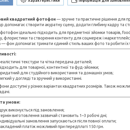
Опис
Характеристики
Інформація для замовлен
ловий квадратний фотофон
— зручне та практичне рішення для пр
ур допомагає створити акуратну сцену, додати глибину кадру та ст
 фотофон ідеально підходить для предметної зйомки товарів, food-
у, флористики та створення контенту для соцмереж і маркетплейсів.
 — фон допомагає тримати єдиний стиль ваших фото та робити їх 
ивості:
реалістичні текстури та чітка передача деталей;
підходить для товарної, контентної та фуд-зйомки;
придатний для студійного використання та домашніх умов;
легкий у догляді та зручний у використанні.
они доступні у різних варіантах квадратних розмірів. Також можл
адачі.
та умови:
друк виконується під замовлення;
термін виготовлення зазвичай становить 1–3 робочі дні;
індивідуальні замовлення запускаються після повної оплати;
накладений платіж можливий при передплаті 150 грн.