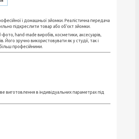
ня
офесійної і домашньої зйомки. Реалістична передача
ильно підкреслити товар або об’єкт зйомки.
фото, hand-made виробів, косметики, аксесуарів,
 Його зручно використовувати як у студії, так і
більш професійними.
иве виготовлення в індивідуальних параметрах під