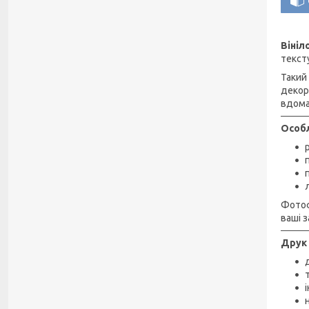
Віні
текст
Такий
декор
вдома
Особл
Фотоф
ваші з
Друк 