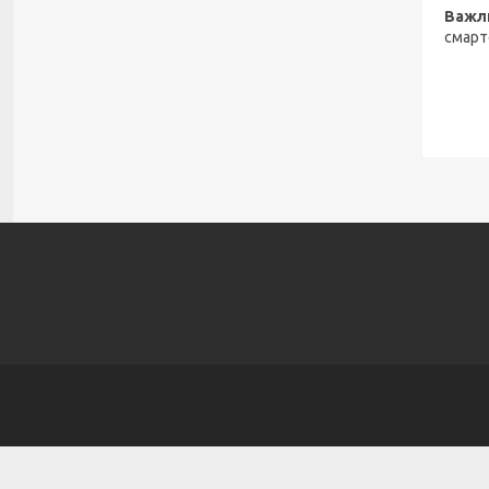
Важл
смарт