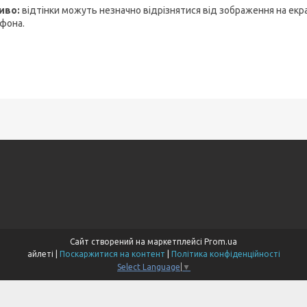
иво:
відтінки можуть незначно відрізнятися від зображення на екр
фона.
Сайт створений на маркетплейсі
Prom.ua
айлеті |
Поскаржитися на контент
|
Політика конфіденційності
Select Language
▼