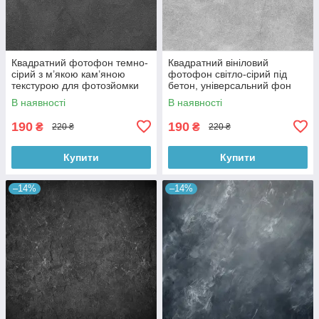
Квадратний фотофон темно-
Квадратний вініловий
сірий з м’якою кам’яною
фотофон світло-сірий під
текстурою для фотозйомки
бетон, універсальний фон
товарів 60x60 см, №550076
для зйомки, 60x60 см,
В наявності
В наявності
№550478
190
190
₴
₴
220 ₴
220 ₴
Купити
Купити
–14%
–14%