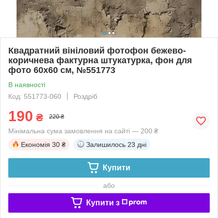
Квадратний вініловий фотофон бежево-
коричнева фактурна штукатурка, фон для
фото 60x60 см, №551773
В наявності
Код: 551773-060
Роздріб
190
₴
220 ₴
Мінімальна сума замовлення на сайті — 200 ₴
Економія
30 ₴
Залишилось
23 дні
Купити
або
Купити з