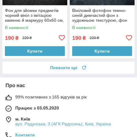
Фон для зйомки предметів
Вініловий фотофон темно-
чорний вініл з імітацією
синій димчастий фон з
каменю й мармуру 60x60 см,
художньою текстурою, фон
№550006
для фото 60x60 см,
В наявності
В наявності
№551759
190
190
₴
₴
220 ₴
220 ₴
Купити
Купити
Показати ще
Про нас
99% позитивних з 165 відгуків за рік
Працює з 03.05.2020
м. Київ
вул. Радунська, 3 (АГК Радосинь), Київ, Україна
Контакти