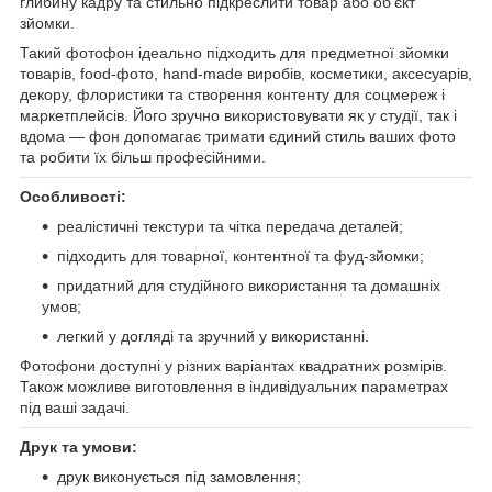
глибину кадру та стильно підкреслити товар або об’єкт
зйомки.
Такий фотофон ідеально підходить для предметної зйомки
товарів, food-фото, hand-made виробів, косметики, аксесуарів,
декору, флористики та створення контенту для соцмереж і
маркетплейсів. Його зручно використовувати як у студії, так і
вдома — фон допомагає тримати єдиний стиль ваших фото
та робити їх більш професійними.
Особливості:
реалістичні текстури та чітка передача деталей;
підходить для товарної, контентної та фуд-зйомки;
придатний для студійного використання та домашніх
умов;
легкий у догляді та зручний у використанні.
Фотофони доступні у різних варіантах квадратних розмірів.
Також можливе виготовлення в індивідуальних параметрах
під ваші задачі.
Друк та умови:
друк виконується під замовлення;