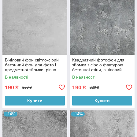
Вініловий фон світло-сірий
Квадратний фотофон для
бетонний фон для фото і
зйомки з сірою фактурою
предметної зйомки, рівна
бетонної стіни, вініловий
текстура, 60x60 см, №550674
60x60 см , №550152
В наявності
В наявності
190
190
₴
₴
220 ₴
220 ₴
Купити
Купити
–14%
–14%