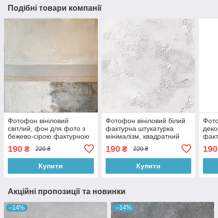
Подібні товари компанії
Фотофон вініловий
Фотофон вініловий білий
Фото
світлий, фон для фото з
фактурна штукатурка
деко
бежево-сірою фактурною
мінімалізм, квадратний
факт
текстурою, 60x60 см,
фон для фото 60x60 см,
фон 
190
190
190
₴
₴
220 ₴
220 ₴
№553392
№551885
№55
Купити
Купити
Акційні пропозиції та новинки
–14%
–14%