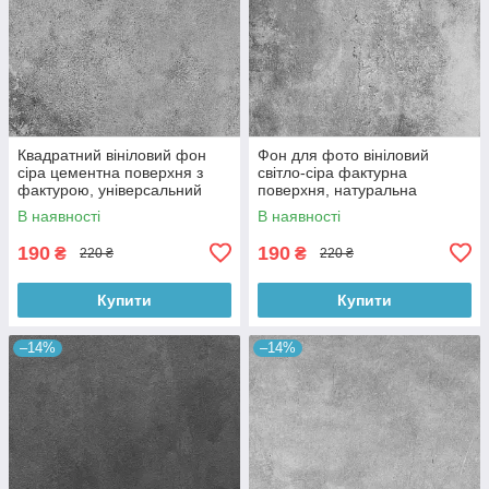
Квадратний вініловий фон
Фон для фото вініловий
сіра цементна поверхня з
світло-сіра фактурна
фактурою, універсальний
поверхня, натуральна
фотофон для зйомки 60x60
бетонна текстура, 60x60 см,
В наявності
В наявності
см, №550659
№550413
190
190
₴
₴
220 ₴
220 ₴
Купити
Купити
–14%
–14%