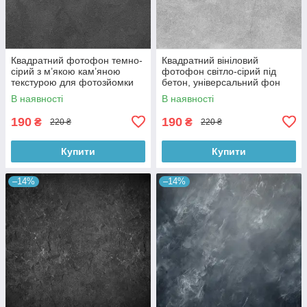
Квадратний фотофон темно-
Квадратний вініловий
сірий з м’якою кам’яною
фотофон світло-сірий під
текстурою для фотозйомки
бетон, універсальний фон
товарів 60x60 см, №550076
для зйомки, 60x60 см,
В наявності
В наявності
№550478
190
190
₴
₴
220 ₴
220 ₴
Купити
Купити
–14%
–14%