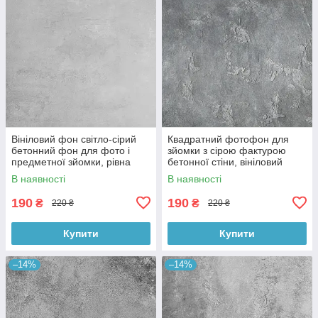
Вініловий фон світло-сірий
Квадратний фотофон для
бетонний фон для фото і
зйомки з сірою фактурою
предметної зйомки, рівна
бетонної стіни, вініловий
текстура, 60x60 см, №550674
60x60 см , №550152
В наявності
В наявності
190
190
₴
₴
220 ₴
220 ₴
Купити
Купити
–14%
–14%