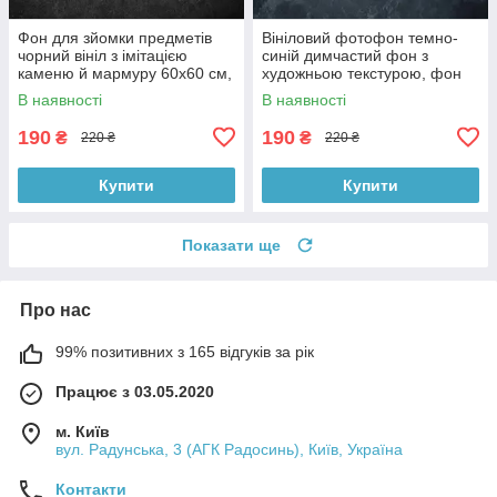
Фон для зйомки предметів
Вініловий фотофон темно-
чорний вініл з імітацією
синій димчастий фон з
каменю й мармуру 60x60 см,
художньою текстурою, фон
№550006
для фото 60x60 см,
В наявності
В наявності
№551759
190
190
₴
₴
220 ₴
220 ₴
Купити
Купити
Показати ще
Про нас
99% позитивних з 165 відгуків за рік
Працює з 03.05.2020
м. Київ
вул. Радунська, 3 (АГК Радосинь), Київ, Україна
Контакти