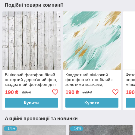
Подібні товари компанії
Вініловий фотофон білий
Квадратний вініловий
Фото
потертий дерев’яний фон,
фотофон м’ятно-білий з
перс
квадратний фотофон для
золотими мазками,
м’як
зйомки і фото, 60x60 см,
стильний фон для зйомки,
для 
190
190
190
₴
₴
220 ₴
220 ₴
№550801
60x60 см, №553549
см,
Купити
Купити
Акційні пропозиції та новинки
–14%
–14%