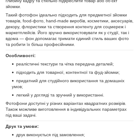
глибину кадру та стильно підкреслити товар або об’єкт
зйомки.
Такий фотофон ідеально підходить для предметної зйомки
товарів, food-фото, hand-made виробів, косметики, аксесуарів,
декору, флористики та створення контенту для соцмереж і
маркетплейсів. Його зручно використовувати як у студії, так і
вдома — фон допомагає тримати єдиний стиль ваших фото
та робити їх більш професійними.
Особливості:
реалістичні текстури та чітка передача деталей;
підходить для товарної, контентної та фуд-зйомки;
придатний для студійного використання та домашніх
умов;
легкий у догляді та зручний у використанні.
Фотофони доступні у різних варіантах квадратних розмірів.
Також можливе виготовлення в індивідуальних параметрах
під ваші задачі.
Друк та умови:
друк виконується під замовлення;