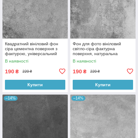
Квадратний вініловий фон
Фон для фото вініловий
сіра цементна поверхня з
світло-сіра фактурна
фактурою, універсальний
поверхня, натуральна
фотофон для зйомки 60x60
бетонна текстура, 60x60 см,
В наявності
В наявності
см, №550659
№550413
190
190
₴
₴
220 ₴
220 ₴
Купити
Купити
–14%
–14%