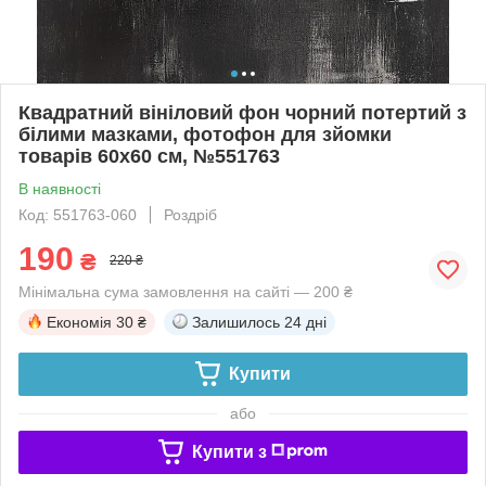
Квадратний вініловий фон чорний потертий з
білими мазками, фотофон для зйомки
товарів 60x60 см, №551763
В наявності
Код: 551763-060
Роздріб
190
₴
220 ₴
Мінімальна сума замовлення на сайті — 200 ₴
Економія
30 ₴
Залишилось
24 дні
Купити
або
Купити з