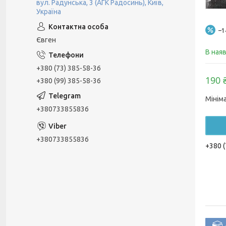
вул. Радунська, 3 (АГК Радосинь), Київ,
Україна
–
Євген
В ная
+380 (73) 385-58-36
190 
+380 (99) 385-58-36
Мінім
+380733855836
+380733855836
+380 (