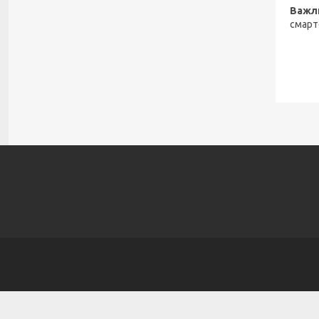
Важл
смарт