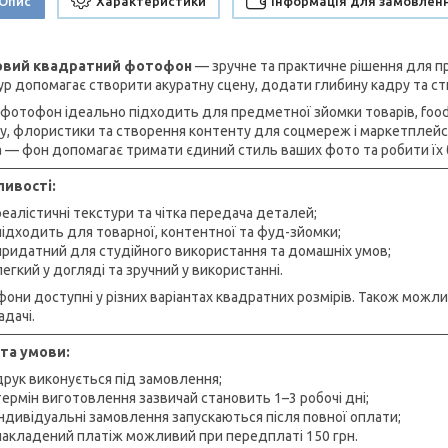
Опис
Характеристики
Інформація для замовлен
ловий квадратний фотофон
— зручне та практичне рішення для пр
ур допомагає створити акуратну сцену, додати глибину кадру та ст
 фотофон ідеально підходить для предметної зйомки товарів, food-
у, флористики та створення контенту для соцмереж і маркетплейсів.
 — фон допомагає тримати єдиний стиль ваших фото та робити їх 
ивості:
реалістичні текстури та чітка передача деталей;
підходить для товарної, контентної та фуд-зйомки;
придатний для студійного використання та домашніх умов;
легкий у догляді та зручний у використанні.
они доступні у різних варіантах квадратних розмірів. Також можл
адачі.
та умови:
друк виконується під замовлення;
термін виготовлення зазвичай становить 1–3 робочі дні;
індивідуальні замовлення запускаються після повної оплати;
накладений платіж можливий при передплаті 150 грн.