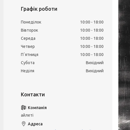
Графік роботи
Понеділок
10:00
18:00
Вівторок
10:00
18:00
Середа
10:00
18:00
Четвер
10:00
18:00
Пʼятниця
10:00
18:00
Субота
Вихідний
Неділя
Вихідний
айлеті