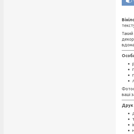
Віні
текст
Такий
декор
вдома
Особл
Фотоф
ваші з
Друк 