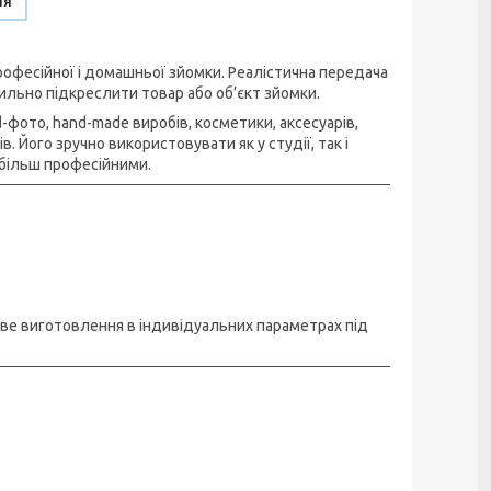
ня
офесійної і домашньої зйомки. Реалістична передача
ильно підкреслити товар або об’єкт зйомки.
фото, hand-made виробів, косметики, аксесуарів,
 Його зручно використовувати як у студії, так і
більш професійними.
иве виготовлення в індивідуальних параметрах під