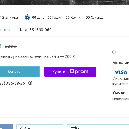
0
0
0
0
0
0
0
0
14%
Днів
Годин
Хвилин
Секунд
вності
Код:
551760-060
₴
220 ₴
альна сума замовлення на сайті — 200 ₴
Купити
Купити з
У компан
73) 385-58-36
купити б
поверне