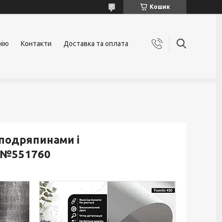
Кошик
нію
Контакти
Доставка та оплата
 подряпинами і
, №551760