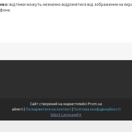
иво:
відтінки можуть незначно відрізнятися від зображення на екр
фона.
Сайт створений на маркетплейсі
Prom.ua
айлеті |
Поскаржитися на контент
|
Політика конфіденційності
Select Language
▼