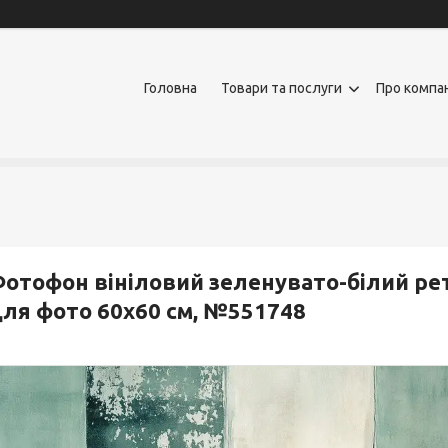
Головна
Товари та послуги
Про компа
отофон вініловий зеленувато-білий рет
ля фото 60x60 см, №551748