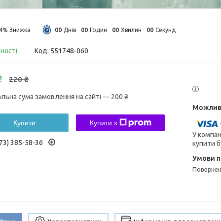
0
0
0
0
0
0
0
0
14%
Днів
Годин
Хвилин
Секунд
вності
Код:
551748-060
₴
220 ₴
альна сума замовлення на сайті — 200 ₴
Купити
Купити з
У компан
73) 385-58-36
купити б
поверне