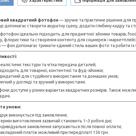
Опис
Характеристики
Інформація для замовлен
ловий квадратний фотофон
— зручне та практичне рішення для пр
ур допомагає створити акуратну сцену, додати глибину кадру та ст
 фотофон ідеально підходить для предметної зйомки товарів, food-
у, флористики та створення контенту для соцмереж і маркетплейсів.
 — фон допомагає тримати єдиний стиль ваших фото та робити їх 
ивості:
реалістичні текстури та чітка передача деталей;
підходить для товарної, контентної та фуд-зйомки;
придатний для студійного використання та домашніх умов;
легкий у догляді та зручний у використанні.
они доступні у різних варіантах квадратних розмірів. Також можл
адачі.
та умови:
друк виконується під замовлення;
термін виготовлення зазвичай становить 1–3 робочі дні;
індивідуальні замовлення запускаються після повної оплати;
накладений платіж можливий при передплаті 150 грн.