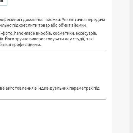
ня
офесійної і домашньої зйомки. Реалістична передача
ильно підкреслити товар або об’єкт зйомки.
фото, hand-made виробів, косметики, аксесуарів,
 Його зручно використовувати як у студії, так і
більш професійними.
иве виготовлення в індивідуальних параметрах під