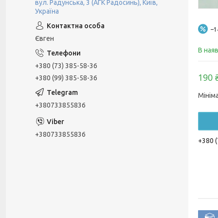
вул. Радунська, 3 (АГК Радосинь), Київ,
Україна
–
Євген
В ная
+380 (73) 385-58-36
190 
+380 (99) 385-58-36
Мінім
+380733855836
+380733855836
+380 (