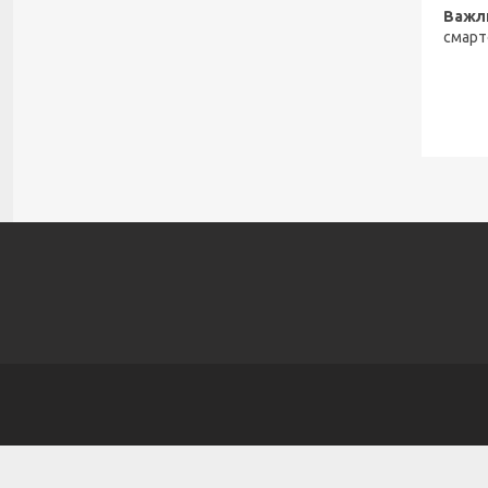
Важл
смарт