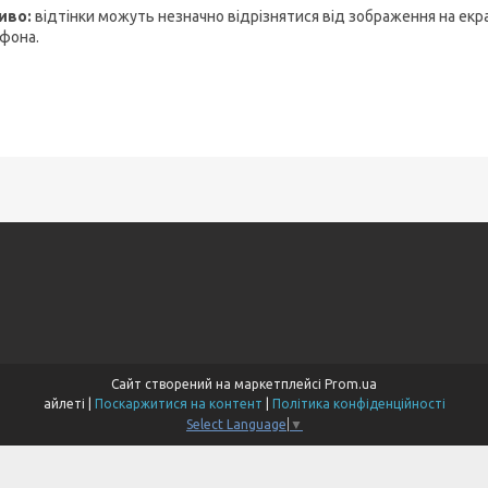
иво:
відтінки можуть незначно відрізнятися від зображення на екр
фона.
Сайт створений на маркетплейсі
Prom.ua
айлеті |
Поскаржитися на контент
|
Політика конфіденційності
Select Language
▼