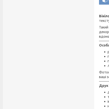
Віні
текст
Такий
декор
вдома
Особл
Фотоф
ваші з
Друк 