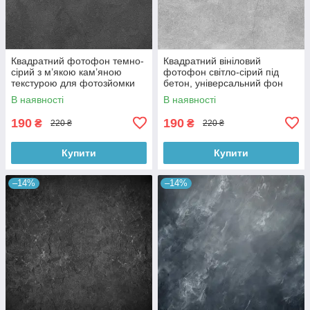
Квадратний фотофон темно-
Квадратний вініловий
сірий з м’якою кам’яною
фотофон світло-сірий під
текстурою для фотозйомки
бетон, універсальний фон
товарів 60x60 см, №550076
для зйомки, 60x60 см,
В наявності
В наявності
№550478
190
190
₴
₴
220 ₴
220 ₴
Купити
Купити
–14%
–14%