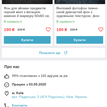
Фон для зйомки предметів
Вініловий фотофон темно-
чорний вініл з імітацією
синій димчастий фон з
каменю й мармуру 60x60 см,
художньою текстурою, фон
№550006
для фото 60x60 см,
В наявності
В наявності
№551759
190
190
₴
₴
220 ₴
220 ₴
Купити
Купити
Показати ще
Про нас
99% позитивних з 165 відгуків за рік
Працює з 03.05.2020
м. Київ
вул. Радунська, 3 (АГК Радосинь), Київ, Україна
Контакти