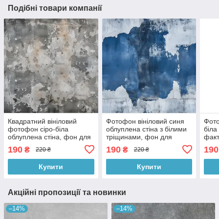
Подібні товари компанії
Квадратний вініловий
Фотофон вініловий синя
Фото
фотофон сіро-біла
облуплена стіна з білими
біла
облуплена стіна, фон для
тріщинами, фон для
факт
фотографії і зйомки 60x60
фотографії лофт 60x60
фото
190
190
190
₴
₴
220 ₴
220 ₴
см, №551083
см, №551762
см,
Купити
Купити
Акційні пропозиції та новинки
–14%
–14%