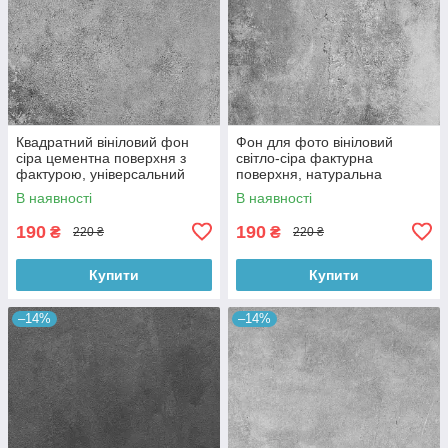
Квадратний вініловий фон
Фон для фото вініловий
сіра цементна поверхня з
світло-сіра фактурна
фактурою, універсальний
поверхня, натуральна
фотофон для зйомки 60x60
бетонна текстура, 60x60 см,
В наявності
В наявності
см, №550659
№550413
190
190
₴
₴
220 ₴
220 ₴
Купити
Купити
–14%
–14%