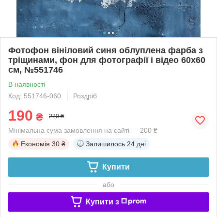
Фотофон вініловий синя облуплена фарба з
тріщинами, фон для фотографії і відео 60x60
см, №551746
В наявності
Код: 551746-060
Роздріб
190
₴
220 ₴
Мінімальна сума замовлення на сайті — 200 ₴
Економія
30 ₴
Залишилось
24 дні
Купити
або
Купити з