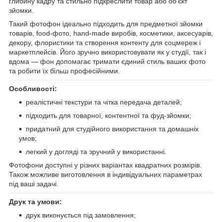
глибину кадру та стильно підкреслити товар або об’єкт
зйомки.
Такий фотофон ідеально підходить для предметної зйомки
товарів, food-фото, hand-made виробів, косметики, аксесуарів,
декору, флористики та створення контенту для соцмереж і
маркетплейсів. Його зручно використовувати як у студії, так і
вдома — фон допомагає тримати єдиний стиль ваших фото
та робити їх більш професійними.
Особливості:
реалістичні текстури та чітка передача деталей;
підходить для товарної, контентної та фуд-зйомки;
придатний для студійного використання та домашніх
умов;
легкий у догляді та зручний у використанні.
Фотофони доступні у різних варіантах квадратних розмірів.
Також можливе виготовлення в індивідуальних параметрах
під ваші задачі.
Друк та умови:
друк виконується під замовлення;