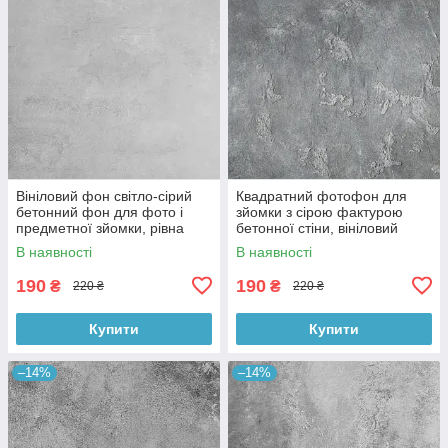
Вініловий фон світло-сірий
Квадратний фотофон для
бетонний фон для фото і
зйомки з сірою фактурою
предметної зйомки, рівна
бетонної стіни, вініловий
текстура, 60x60 см, №550674
60x60 см , №550152
В наявності
В наявності
190
190
₴
₴
220 ₴
220 ₴
Купити
Купити
–14%
–14%