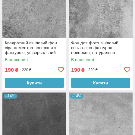
Квадратний вініловий фон
Фон для фото вініловий
сіра цементна поверхня з
світло-сіра фактурна
фактурою, універсальний
поверхня, натуральна
фотофон для зйомки 60x60
бетонна текстура, 60x60 см,
В наявності
В наявності
см, №550659
№550413
190
190
₴
₴
220 ₴
220 ₴
Купити
Купити
–14%
–14%