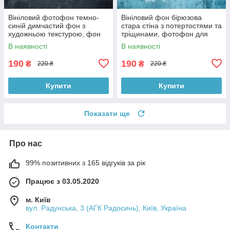
Вініловий фотофон темно-
Вініловий фон бірюзова
синій димчастий фон з
стара стіна з потертостями та
художньою текстурою, фон
тріщинами, фотофон для
для фото 60x60 см,
зйомки 60x60 см, №551779
В наявності
В наявності
№551759
190
190
₴
₴
220 ₴
220 ₴
Купити
Купити
Показати ще
Про нас
99% позитивних з 165 відгуків за рік
Працює з 03.05.2020
м. Київ
вул. Радунська, 3 (АГК Радосинь), Київ, Україна
Контакти