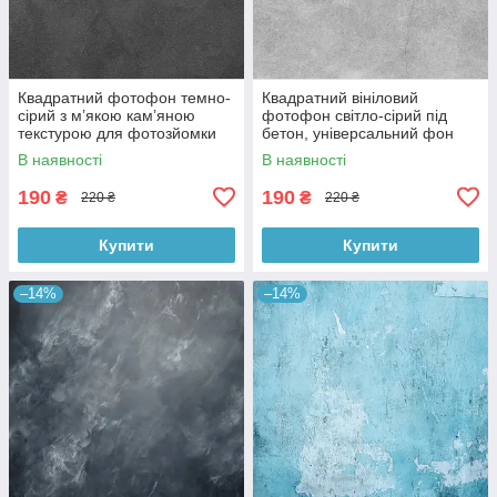
Квадратний фотофон темно-
Квадратний вініловий
сірий з м’якою кам’яною
фотофон світло-сірий під
текстурою для фотозйомки
бетон, універсальний фон
товарів 60x60 см, №550076
для зйомки, 60x60 см,
В наявності
В наявності
№550478
190
190
₴
₴
220 ₴
220 ₴
Купити
Купити
–14%
–14%