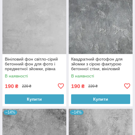
Вініловий фон світло-сірий
Квадратний фотофон для
бетонний фон для фото і
зйомки з сірою фактурою
предметної зйомки, рівна
бетонної стіни, вініловий
текстура, 60x60 см, №550674
60x60 см , №550152
В наявності
В наявності
190
190
₴
₴
220 ₴
220 ₴
Купити
Купити
–14%
–14%