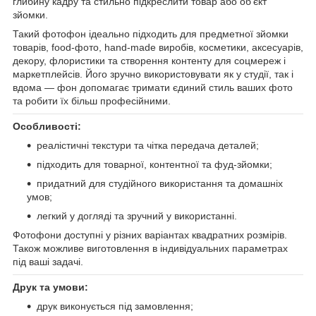
глибину кадру та стильно підкреслити товар або об’єкт
зйомки.
Такий фотофон ідеально підходить для предметної зйомки
товарів, food-фото, hand-made виробів, косметики, аксесуарів,
декору, флористики та створення контенту для соцмереж і
маркетплейсів. Його зручно використовувати як у студії, так і
вдома — фон допомагає тримати єдиний стиль ваших фото
та робити їх більш професійними.
Особливості:
реалістичні текстури та чітка передача деталей;
підходить для товарної, контентної та фуд-зйомки;
придатний для студійного використання та домашніх
умов;
легкий у догляді та зручний у використанні.
Фотофони доступні у різних варіантах квадратних розмірів.
Також можливе виготовлення в індивідуальних параметрах
під ваші задачі.
Друк та умови:
друк виконується під замовлення;