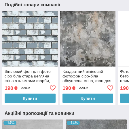
Подібні товари компанії
Вініловий фон для фото
Квадратний вініловий
Фото
сіро біла стара цегляна
фотофон сіро-біла
бето
стіна з плямами фарби,
облуплена стіна, фон для
плям
квадратний фотофон
фотографії і зйомки 60x60
фон 
190
190
190
₴
₴
220 ₴
220 ₴
60x60 см, №553800
см, №551083
№55
Купити
Купити
Акційні пропозиції та новинки
–14%
–14%