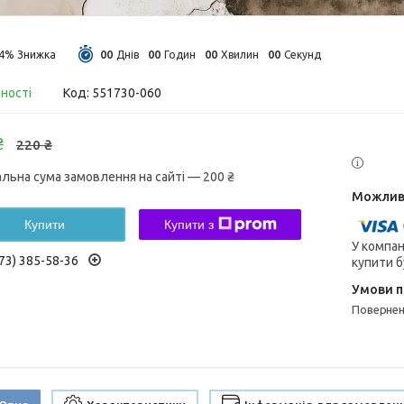
0
0
0
0
0
0
0
0
14%
Днів
Годин
Хвилин
Секунд
вності
Код:
551730-060
₴
220 ₴
альна сума замовлення на сайті — 200 ₴
Купити
Купити з
У компан
73) 385-58-36
купити б
поверне