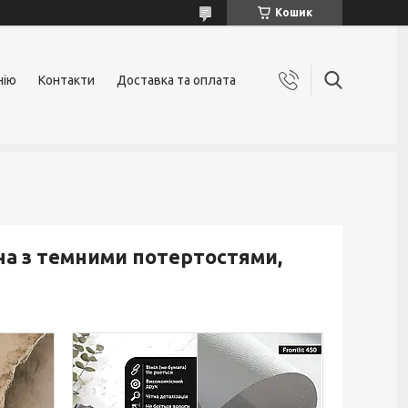
Кошик
нію
Контакти
Доставка та оплата
іна з темними потертостями,