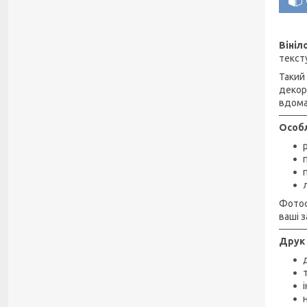
Віні
текст
Такий
декор
вдома
Особл
Фотоф
ваші з
Друк 