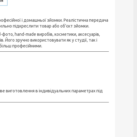
ня
офесійної і домашньої зйомки. Реалістична передача
ильно підкреслити товар або об’єкт зйомки.
фото, hand-made виробів, косметики, аксесуарів,
 Його зручно використовувати як у студії, так і
більш професійними.
иве виготовлення в індивідуальних параметрах під