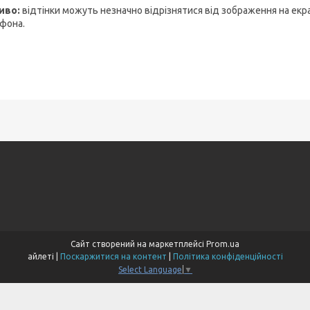
иво:
відтінки можуть незначно відрізнятися від зображення на екр
фона.
Сайт створений на маркетплейсі
Prom.ua
айлеті |
Поскаржитися на контент
|
Політика конфіденційності
Select Language
▼