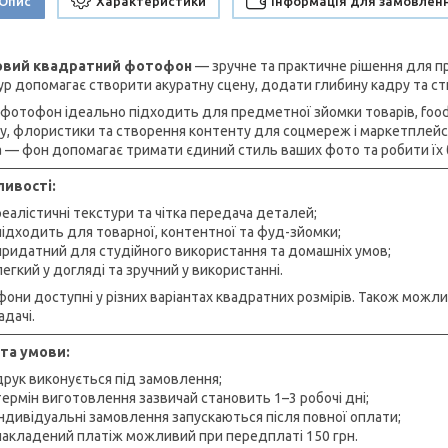
Опис
Характеристики
Інформація для замовлен
ловий квадратний фотофон
— зручне та практичне рішення для пр
ур допомагає створити акуратну сцену, додати глибину кадру та ст
 фотофон ідеально підходить для предметної зйомки товарів, food-
у, флористики та створення контенту для соцмереж і маркетплейсів.
 — фон допомагає тримати єдиний стиль ваших фото та робити їх 
ивості:
реалістичні текстури та чітка передача деталей;
підходить для товарної, контентної та фуд-зйомки;
придатний для студійного використання та домашніх умов;
легкий у догляді та зручний у використанні.
они доступні у різних варіантах квадратних розмірів. Також можл
адачі.
та умови:
друк виконується під замовлення;
термін виготовлення зазвичай становить 1–3 робочі дні;
індивідуальні замовлення запускаються після повної оплати;
накладений платіж можливий при передплаті 150 грн.