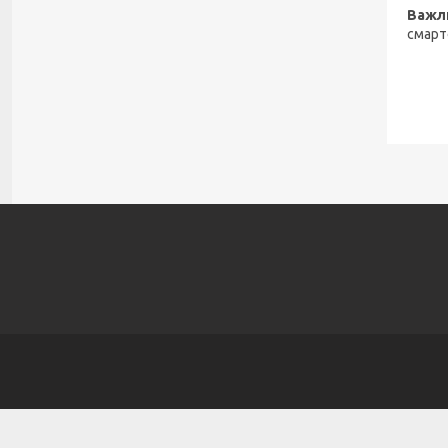
Важл
смарт