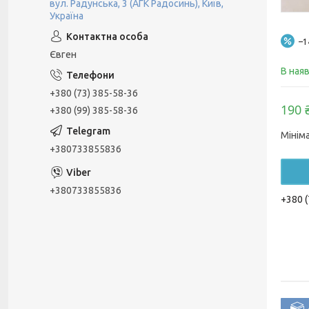
вул. Радунська, 3 (АГК Радосинь), Київ,
Україна
–
Євген
В ная
+380 (73) 385-58-36
190 
+380 (99) 385-58-36
Мінім
+380733855836
+380733855836
+380 (