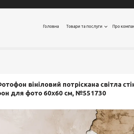
Головна
Товари та послуги
Про компа
отофон вініловий потріскана світла ст
он для фото 60x60 см, №551730