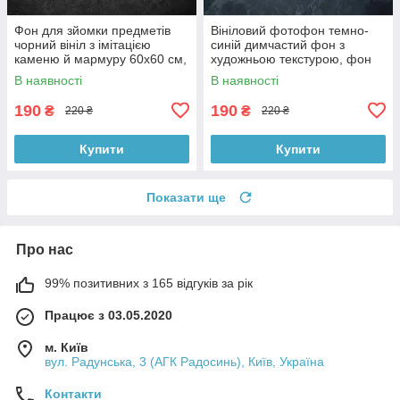
Фон для зйомки предметів
Вініловий фотофон темно-
чорний вініл з імітацією
синій димчастий фон з
каменю й мармуру 60x60 см,
художньою текстурою, фон
№550006
для фото 60x60 см,
В наявності
В наявності
№551759
190
190
₴
₴
220 ₴
220 ₴
Купити
Купити
Показати ще
Про нас
99% позитивних з 165 відгуків за рік
Працює з 03.05.2020
м. Київ
вул. Радунська, 3 (АГК Радосинь), Київ, Україна
Контакти