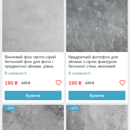
Вініловий фон світло-сірий
Квадратний фотофон для
бетонний фон для фото і
зйомки з сірою фактурою
предметної зйомки, рівна
бетонної стіни, вініловий
текстура, 60x60 см, №550674
60x60 см , №550152
В наявності
В наявності
190
190
₴
₴
220 ₴
220 ₴
Купити
Купити
–14%
–14%