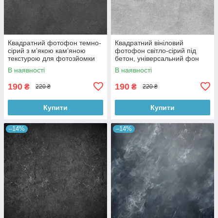
Квадратний фотофон темно-
Квадратний вініловий
сірий з м’якою кам’яною
фотофон світло-сірий під
текстурою для фотозйомки
бетон, універсальний фон
товарів 60x60 см, №550076
для зйомки, 60x60 см,
В наявності
В наявності
№550478
190
190
₴
₴
220 ₴
220 ₴
Купити
Купити
–14%
–14%