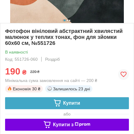
Фотофон вініловий абстрактний хвилястий
малюнок у теплих тонах, фон для зйомки
60x60 см, №551726
В наявності
Код: 551726-060
Роздріб
190
₴
220 ₴
Мінімальна сума замовлення на сайті — 200 ₴
Економія
30 ₴
Залишилось
23 дні
Купити
або
Купити з