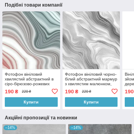
Подібні товари компанії
Фотофон вініловий
Фотофон вініловий чорно-
Віні
хвилястий абстрактний в
білий абстрактний мармур
зйом
сіро-бірюзово-рожевих
з хвилястим малюнком,
дере
тонах, квадратний фон
фон для зйомки 60x60 см,
золо
190
190
190
₴
₴
220 ₴
220 ₴
для зйомки, 60x60 см,
№552452
60x
№550420
Купити
Купити
Акційні пропозиції та новинки
–14%
–14%