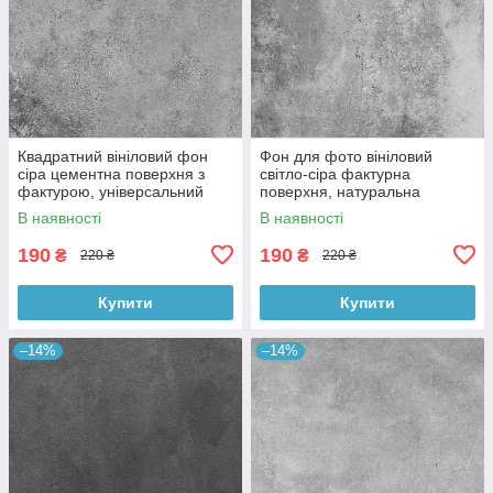
Квадратний вініловий фон
Фон для фото вініловий
сіра цементна поверхня з
світло-сіра фактурна
фактурою, універсальний
поверхня, натуральна
фотофон для зйомки 60x60
бетонна текстура, 60x60 см,
В наявності
В наявності
см, №550659
№550413
190
190
₴
₴
220 ₴
220 ₴
Купити
Купити
–14%
–14%