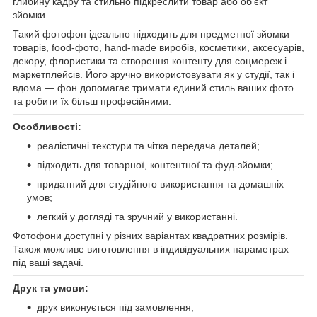
глибину кадру та стильно підкреслити товар або об’єкт
зйомки.
Такий фотофон ідеально підходить для предметної зйомки
товарів, food-фото, hand-made виробів, косметики, аксесуарів,
декору, флористики та створення контенту для соцмереж і
маркетплейсів. Його зручно використовувати як у студії, так і
вдома — фон допомагає тримати єдиний стиль ваших фото
та робити їх більш професійними.
Особливості:
реалістичні текстури та чітка передача деталей;
підходить для товарної, контентної та фуд-зйомки;
придатний для студійного використання та домашніх
умов;
легкий у догляді та зручний у використанні.
Фотофони доступні у різних варіантах квадратних розмірів.
Також можливе виготовлення в індивідуальних параметрах
під ваші задачі.
Друк та умови:
друк виконується під замовлення;