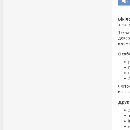
Віні
текст
Такий
декор
вдома
Особл
Фотоф
ваші з
Друк 