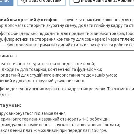
Опис
Характеристики
Інформація для замовлен
ловий квадратний фотофон
— зручне та практичне рішення для пр
ур допомагає створити акуратну сцену, додати глибину кадру та ст
 фотофон ідеально підходить для предметної зйомки товарів, food-
у, флористики та створення контенту для соцмереж і маркетплейсів.
 — фон допомагає тримати єдиний стиль ваших фото та робити їх 
ивості:
реалістичні текстури та чітка передача деталей;
підходить для товарної, контентної та фуд-зйомки;
придатний для студійного використання та домашніх умов;
легкий у догляді та зручний у використанні.
они доступні у різних варіантах квадратних розмірів. Також можл
адачі.
та умови:
друк виконується під замовлення;
термін виготовлення зазвичай становить 1–3 робочі дні;
індивідуальні замовлення запускаються після повної оплати;
накладений платіж можливий при передплаті 150 грн.