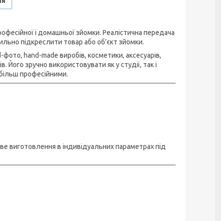
ня
офесійної і домашньої зйомки. Реалістична передача
ильно підкреслити товар або об’єкт зйомки.
фото, hand-made виробів, косметики, аксесуарів,
 Його зручно використовувати як у студії, так і
більш професійними.
иве виготовлення в індивідуальних параметрах під