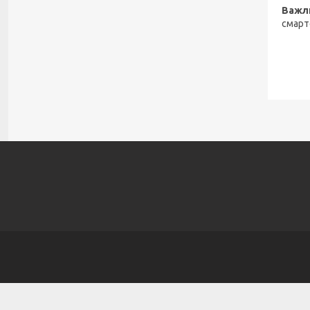
Важл
смарт