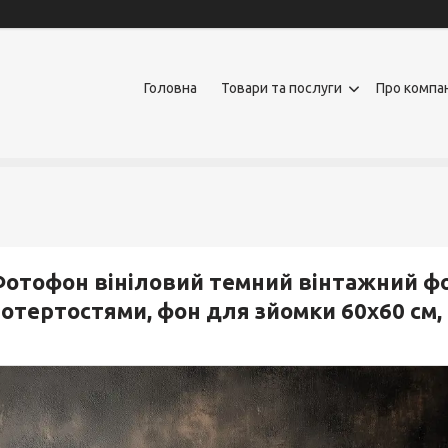
Головна
Товари та послуги
Про компа
отофон вініловий темний вінтажний ф
отертостями, фон для зйомки 60x60 см