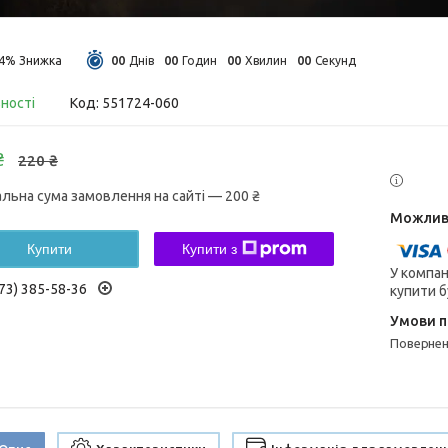
0
0
0
0
0
0
0
0
14%
Днів
Годин
Хвилин
Секунд
вності
Код:
551724-060
₴
220 ₴
альна сума замовлення на сайті — 200 ₴
Купити
Купити з
У компан
73) 385-58-36
купити б
поверне