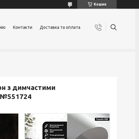
Кошик
нію
Контакти
Доставка та оплата
он з димчастими
, №551724