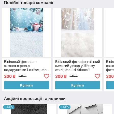
Подібні товари компанії
Вініловий фотофон
Вініловий фотофон ніжний
Віні
зимова сцена з
зимовий декор у білому
свят
подарунками і снігом, фон
стилі, фон зі стіною і
фото
зі стіною і білою підлогою
пухнастою м’якою
сіро
300
300
300
₴
₴
345 ₴
345 ₴
60×90 см, №57526
підлогою 60×90 см,
60×
№57530
Купити
Купити
Акційні пропозиції та новинки
–13%
–13%