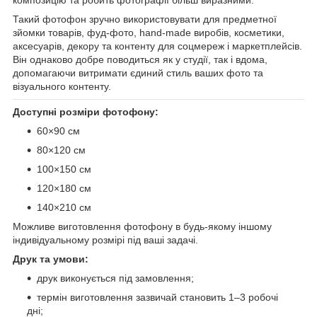
Такий фотофон зручно використовувати для предметної
зйомки товарів, фуд-фото, hand-made виробів, косметики,
аксесуарів, декору та контенту для соцмереж і маркетплейсів.
Він однаково добре поводиться як у студії, так і вдома,
допомагаючи витримати єдиний стиль ваших фото та
візуального контенту.
Доступні розміри фотофону:
60×90 см
80×120 см
100×150 см
120×180 см
140×210 см
Можливе виготовлення фотофону в будь-якому іншому
індивідуальному розмірі під ваші задачі.
Друк та умови:
друк виконується під замовлення;
термін виготовлення зазвичай становить 1–3 робочі
дні;