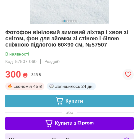
Фотофон вініловий зимовий ліхтар і хвоя зі
снігом, фон для зйомки зі стіною і білою
сніжною підлогою 60×90 см, №57507
В наявності
Код: 57507-060
Роздріб
300
₴
345 ₴
Економія
45 ₴
Залишилось
24 дні
Купити
або
Купити з