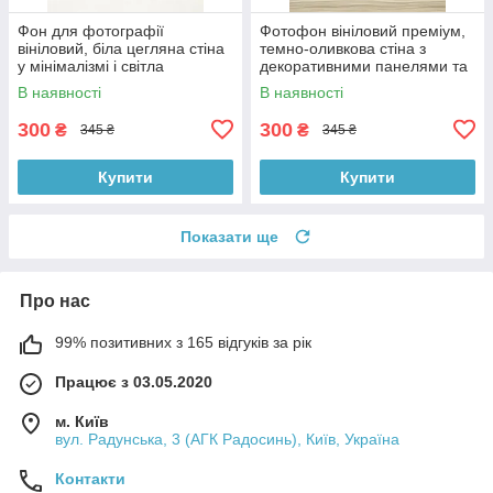
Фон для фотографії
Фотофон вініловий преміум,
вініловий, біла цегляна стіна
темно-оливкова стіна з
у мінімалізмі і світла
декоративними панелями та
однотонна підлога 60×90 см,
світле дерево підлоги 60×90
В наявності
В наявності
№57140
см, №57224
300
300
₴
₴
345 ₴
345 ₴
Купити
Купити
Показати ще
Про нас
99% позитивних з 165 відгуків за рік
Працює з 03.05.2020
м. Київ
вул. Радунська, 3 (АГК Радосинь), Київ, Україна
Контакти