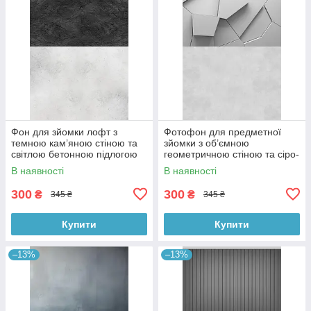
Фон для зйомки лофт з
Фотофон для предметної
темною кам’яною стіною та
зйомки з об’ємною
світлою бетонною підлогою
геометричною стіною та сіро-
60×90 см, №57331
бетонною підлогою 60×90
В наявності
В наявності
см, №57397
300
300
₴
₴
345 ₴
345 ₴
Купити
Купити
–13%
–13%