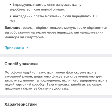
індивідуальні замовлення запускаються у
виробництво після повної оплати;
накладений платіж можливий після передплати 150
грн.
Важливо:
реальні відтінки кольорів можуть трохи відрізнятися
від зображення на екрані через індивідуальні налаштування
монітора чи смартфона.
Приховати
Спосіб упаковки
Фотофони надійно пакуються: кожен фон скручується в
акуратний рулон, додатково фіксується стретч-плівкою для
захисту від вологи та пошкоджень, після чого відправляється в
міцній картонній коробці. Така упаковка запобігає заломам,
тріщинам і гарантує безпечну доставку.
Характеристики