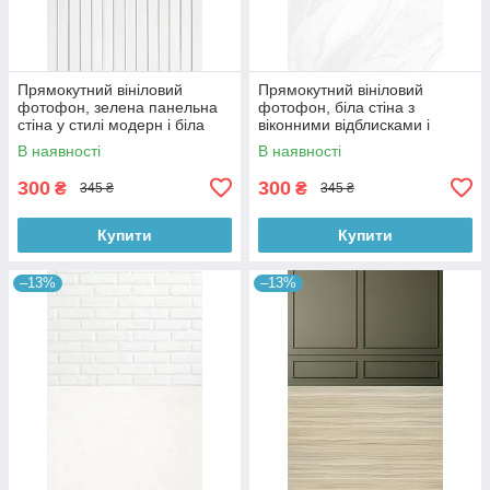
Прямокутний вініловий
Прямокутний вініловий
фотофон, зелена панельна
фотофон, біла стіна з
стіна у стилі модерн і біла
віконними відблисками і
дерев’яна підлога 60×90 см,
мармурова підлога 60×90 см,
В наявності
В наявності
№57109
№57124
300
300
₴
₴
345 ₴
345 ₴
Купити
Купити
–13%
–13%