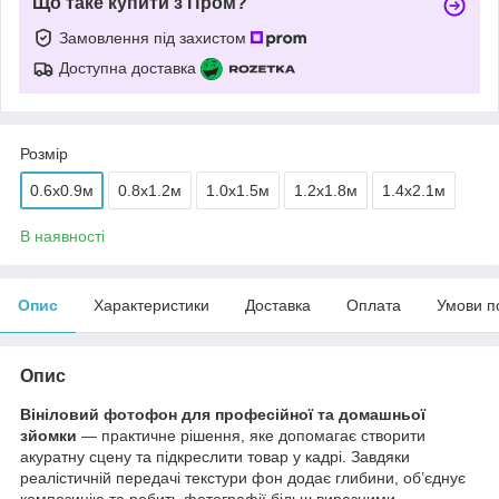
Що таке купити з Пром?
Замовлення під захистом
Доступна доставка
Розмір
0.6x0.9м
0.8x1.2м
1.0x1.5м
1.2x1.8м
1.4x2.1м
В наявності
Опис
Характеристики
Доставка
Оплата
Умови п
Опис
Вініловий фотофон для професійної та домашньої
зйомки
— практичне рішення, яке допомагає створити
акуратну сцену та підкреслити товар у кадрі. Завдяки
реалістичній передачі текстури фон додає глибини, об’єднує
композицію та робить фотографії більш виразними.