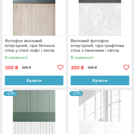
Фотофон вініловий
Вініловий фотофон
інтер’єрний, сіра бетонна
інтер’єрний, сіро-графітова
стіна у стилі лофт і тепла
стіна з панелями і світла
дерев’яна підлога 60×90 см,
мармурова підлога 60×90 см,
В наявності
В наявності
№57097
№57101
300
300
₴
₴
345 ₴
345 ₴
Купити
Купити
–13%
–13%