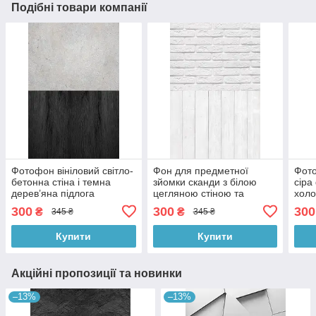
Подібні товари компанії
Фотофон вініловий світло-
Фон для предметної
Фото
бетонна стіна і темна
зйомки сканди з білою
сіра
дерев’яна підлога
цегляною стіною та
холо
мінімалізм, фон для
вибіленою дерев’яною
підл
300
300
300
₴
₴
345 ₴
345 ₴
зйомки 60×90 см, №57012
підлогою 60×90 см,
пред
№57380
см,
Купити
Купити
Акційні пропозиції та новинки
–13%
–13%