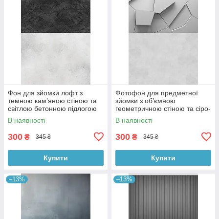
Фон для зйомки лофт з
Фотофон для предметної
темною кам’яною стіною та
зйомки з об’ємною
світлою бетонною підлогою
геометричною стіною та сіро-
60×90 см, №57331
бетонною підлогою 60×90
В наявності
В наявності
см, №57397
300
300
₴
₴
345 ₴
345 ₴
Купити
Купити
–13%
–13%