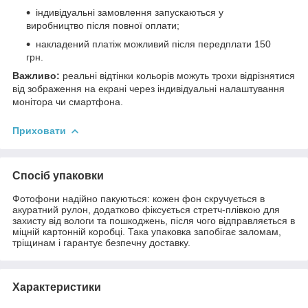
індивідуальні замовлення запускаються у
виробництво після повної оплати;
накладений платіж можливий після передплати 150
грн.
Важливо:
реальні відтінки кольорів можуть трохи відрізнятися
від зображення на екрані через індивідуальні налаштування
монітора чи смартфона.
Приховати
Спосіб упаковки
Фотофони надійно пакуються: кожен фон скручується в
акуратний рулон, додатково фіксується стретч-плівкою для
захисту від вологи та пошкоджень, після чого відправляється в
міцній картонній коробці. Така упаковка запобігає заломам,
тріщинам і гарантує безпечну доставку.
Характеристики