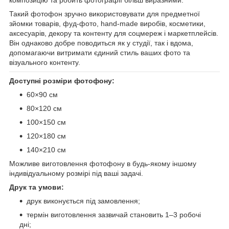
Такий фотофон зручно використовувати для предметної
зйомки товарів, фуд-фото, hand-made виробів, косметики,
аксесуарів, декору та контенту для соцмереж і маркетплейсів.
Він однаково добре поводиться як у студії, так і вдома,
допомагаючи витримати єдиний стиль ваших фото та
візуального контенту.
Доступні розміри фотофону:
60×90 см
80×120 см
100×150 см
120×180 см
140×210 см
Можливе виготовлення фотофону в будь-якому іншому
індивідуальному розмірі під ваші задачі.
Друк та умови:
друк виконується під замовлення;
термін виготовлення зазвичай становить 1–3 робочі
дні;