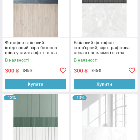
Фотофон вініловий
Вініловий фотофон
інтер’єрний, сіра бетонна
інтер’єрний, сіро-графітова
стіна у стилі лофт і тепла
стіна з панелями і світла
дерев’яна підлога 60×90 см,
мармурова підлога 60×90 см,
В наявності
В наявності
№57097
№57101
300
300
₴
₴
345 ₴
345 ₴
Купити
Купити
–13%
–13%