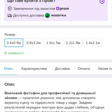
Що таке купити з Пром?
Замовлення під захистом
Доступна доставка
Розмір
0.6x0.9м
0.8x1.2м
1.0x1.5м
1.2x1.8м
1.4x2.1м
В наявності
Опис
Характеристики
Доставка
Оплата
Умови п
Опис
Вініловий фотофон для професійної та домашньої
зйомки
— практичне рішення, яке допомагає створити
акуратну сцену та підкреслити товар у кадрі. Завдяки
реалістичній передачі текстури фон додає глибини, об’єднує
композицію та робить фотографії більш виразними.