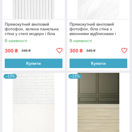
Прямокутний вініловий
Прямокутний вініловий
фотофон, зелена панельна
фотофон, біла стіна з
стіна у стилі модерн і біла
віконними відблисками і
дерев’яна підлога 60×90 см,
мармурова підлога 60×90 см,
В наявності
В наявності
№57109
№57124
300
300
₴
₴
345 ₴
345 ₴
Купити
Купити
–13%
–13%