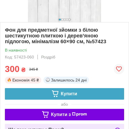
Фон для предметної зйомки з білою
шестикутною плиткою і дерев’яною
підлогою, мінімалізм 60×90 см, №57423
В наявності
Код: 57423-060
Роздріб
300
₴
345 ₴
Економія
45 ₴
Залишилось
24 дні
Купити
або
Купити з