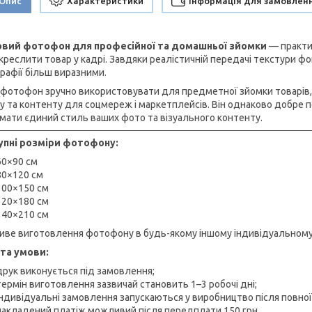
Опис
Характеристики
Інформація для замовлен
овий фотофон для професійної та домашньої зйомки
— практич
дкреслити товар у кадрі. Завдяки реалістичній передачі текстури ф
рафії більш виразними.
 фотофон зручно використовувати для предметної зйомки товарів, 
у та контенту для соцмереж і маркетплейсів. Він однаково добре по
мати єдиний стиль ваших фото та візуального контенту.
пні розміри фотофону:
60×90 см
80×120 см
100×150 см
120×180 см
140×210 см
ве виготовлення фотофону в будь-якому іншому індивідуальному ро
та умови:
друк виконується під замовлення;
термін виготовлення зазвичай становить 1–3 робочі дні;
індивідуальні замовлення запускаються у виробництво після повної
накладений платіж можливий після передплати 150 грн.