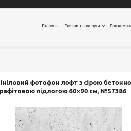
Головна
Товари та послуги
Про компа
ініловий фотофон лофт з сірою бетонно
рафітовою підлогою 60×90 см, №57386