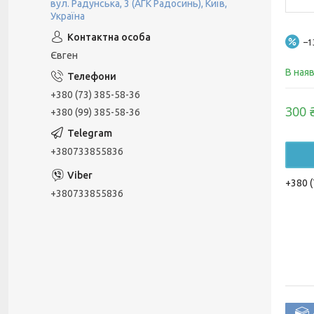
вул. Радунська, 3 (АГК Радосинь), Київ,
Україна
–
Євген
В ная
+380 (73) 385-58-36
300 
+380 (99) 385-58-36
+380733855836
+380 (
+380733855836