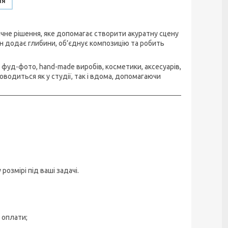
ня
не рішення, яке допомагає створити акуратну сцену
он додає глибини, об’єднує композицію та робить
фуд-фото, hand-made виробів, косметики, аксесуарів,
водиться як у студії, так і вдома, допомагаючи
змірі під ваші задачі.
 оплати;