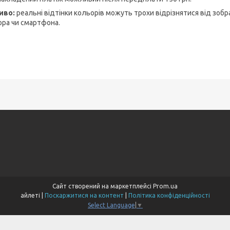
иво:
реальні відтінки кольорів можуть трохи відрізнятися від зобр
ора чи смартфона.
Сайт створений на маркетплейсі
Prom.ua
айлеті |
Поскаржитися на контент
|
Політика конфіденційності
Select Language
▼