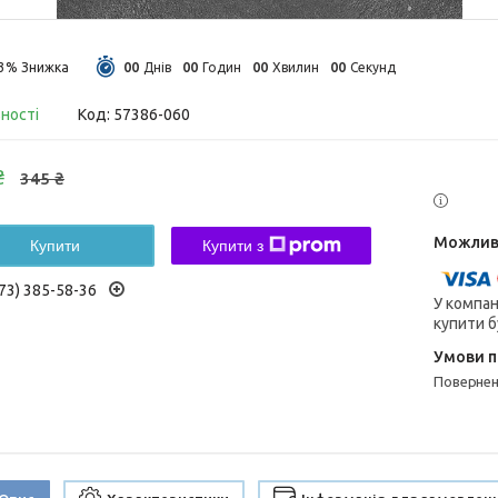
0
0
0
0
0
0
0
0
13%
Днів
Годин
Хвилин
Секунд
вності
Код:
57386-060
₴
345 ₴
Купити
Купити з
73) 385-58-36
У компан
купити б
поверне