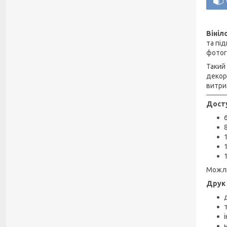
Вініл
та пі
фотог
Такий
декор
витри
Досту
Можли
Друк 