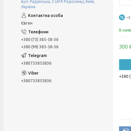
вул. Радунська, 3 (АГК Радосинь), Київ,
Україна
–
Євген
В ная
+380 (73) 385-58-36
300 
+380 (99) 385-58-36
+380733855836
+380 (
+380733855836