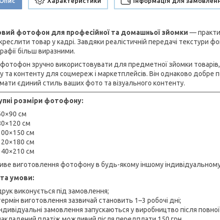
Опис
Характеристики
Інформація для замовлен
овий фотофон для професійної та домашньої зйомки
— практич
дкреслити товар у кадрі. Завдяки реалістичній передачі текстури ф
рафії більш виразними.
 фотофон зручно використовувати для предметної зйомки товарів, 
у та контенту для соцмереж і маркетплейсів. Він однаково добре по
мати єдиний стиль ваших фото та візуального контенту.
пні розміри фотофону:
60×90 см
80×120 см
100×150 см
120×180 см
140×210 см
ве виготовлення фотофону в будь-якому іншому індивідуальному ро
та умови:
друк виконується під замовлення;
термін виготовлення зазвичай становить 1–3 робочі дні;
індивідуальні замовлення запускаються у виробництво після повної
накладений платіж можливий після передплати 150 грн.