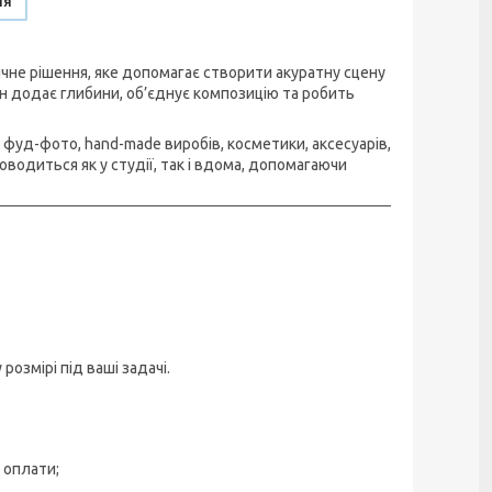
ня
не рішення, яке допомагає створити акуратну сцену
он додає глибини, об’єднує композицію та робить
фуд-фото, hand-made виробів, косметики, аксесуарів,
водиться як у студії, так і вдома, допомагаючи
змірі під ваші задачі.
 оплати;