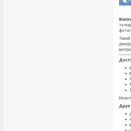
Вініл
та пі
фотог
Такий
декор
витри
Досту
Можли
Друк 