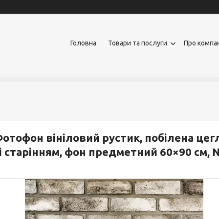
Головна
Товари та послуги
Про компа
отофон вініловий рустик, побілена цегл
і старінням, фон предметний 60×90 см,