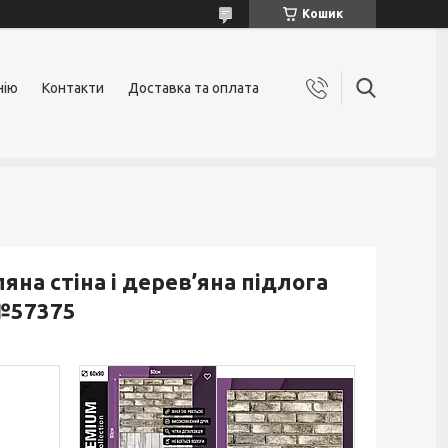
Кошик
нію
Контакти
Доставка та оплата
яна стіна і дерев’яна підлога
 №57375