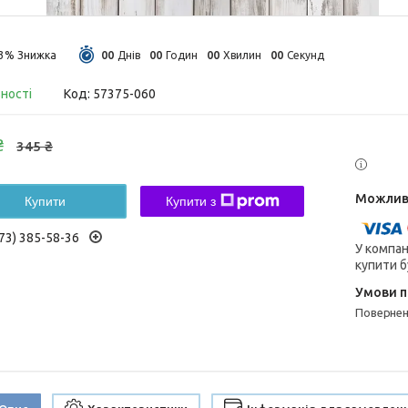
0
0
0
0
0
0
0
0
13%
Днів
Годин
Хвилин
Секунд
вності
Код:
57375-060
₴
345 ₴
Купити
Купити з
73) 385-58-36
У компан
купити б
поверне