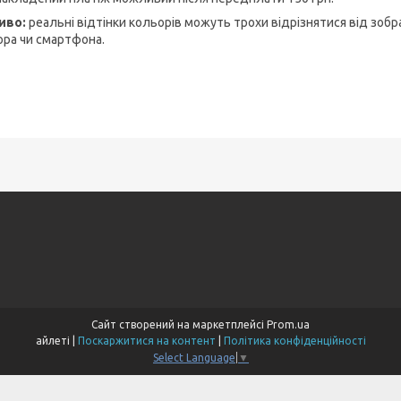
иво:
реальні відтінки кольорів можуть трохи відрізнятися від зобр
ора чи смартфона.
Сайт створений на маркетплейсі
Prom.ua
айлеті |
Поскаржитися на контент
|
Політика конфіденційності
Select Language
▼