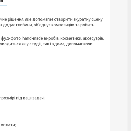
ня
не рішення, яке допомагає створити акуратну сцену
он додає глибини, об’єднує композицію та робить
фуд-фото, hand-made виробів, косметики, аксесуарів,
водиться як у студії, так і вдома, допомагаючи
змірі під ваші задачі.
 оплати;