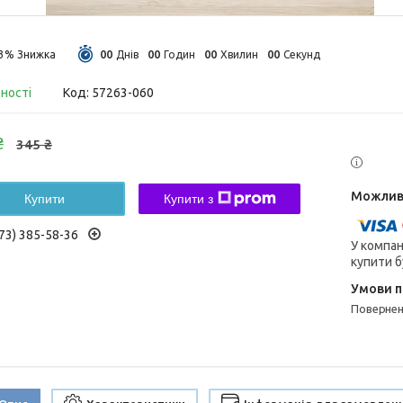
0
0
0
0
0
0
0
0
13%
Днів
Годин
Хвилин
Секунд
вності
Код:
57263-060
₴
345 ₴
Купити
Купити з
73) 385-58-36
У компан
купити б
поверне