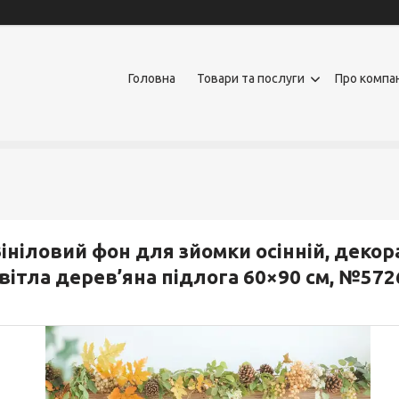
Головна
Товари та послуги
Про компа
ініловий фон для зйомки осінній, декор
вітла дерев’яна підлога 60×90 см, №572