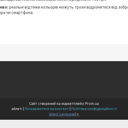
иво:
реальні відтінки кольорів можуть трохи відрізнятися від зобр
ора чи смартфона.
Сайт створений на маркетплейсі
Prom.ua
айлеті |
Поскаржитися на контент
|
Політика конфіденційності
Select Language
▼