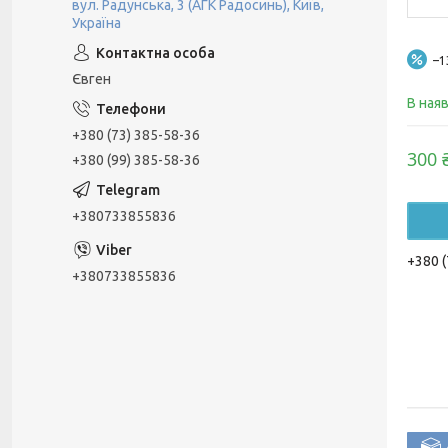
вул. Радунська, 3 (АГК Радосинь), Київ,
Україна
–
Євген
В ная
+380 (73) 385-58-36
300 
+380 (99) 385-58-36
+380733855836
+380 (
+380733855836