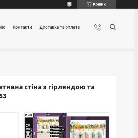
Кошик
нію
Контакти
Доставка та оплата
ативна стіна з гірляндою та
63