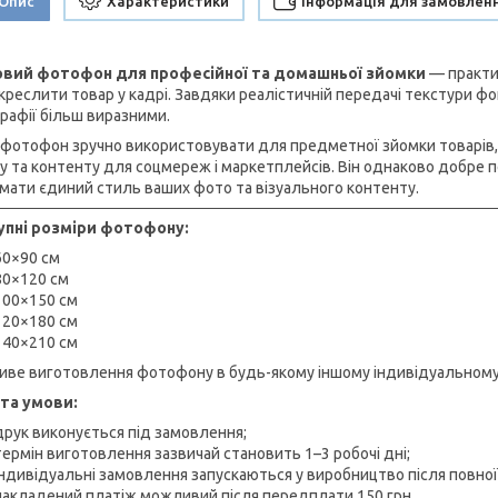
Опис
Характеристики
Інформація для замовлен
овий фотофон для професійної та домашньої зйомки
— практич
дкреслити товар у кадрі. Завдяки реалістичній передачі текстури ф
рафії більш виразними.
 фотофон зручно використовувати для предметної зйомки товарів, 
у та контенту для соцмереж і маркетплейсів. Він однаково добре по
мати єдиний стиль ваших фото та візуального контенту.
пні розміри фотофону:
60×90 см
80×120 см
100×150 см
120×180 см
140×210 см
ве виготовлення фотофону в будь-якому іншому індивідуальному ро
та умови:
друк виконується під замовлення;
термін виготовлення зазвичай становить 1–3 робочі дні;
індивідуальні замовлення запускаються у виробництво після повної
накладений платіж можливий після передплати 150 грн.