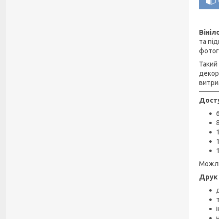
Вініл
та пі
фотог
Такий
декор
витри
Досту
Можли
Друк 