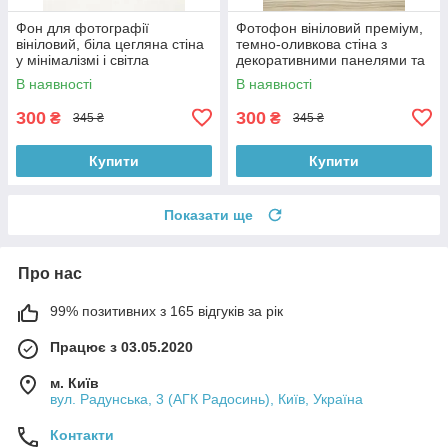
Фон для фотографії
Фотофон вініловий преміум,
вініловий, біла цегляна стіна
темно-оливкова стіна з
у мінімалізмі і світла
декоративними панелями та
однотонна підлога 60×90 см,
світле дерево підлоги 60×90
В наявності
В наявності
№57140
см, №57224
300
300
₴
₴
345 ₴
345 ₴
Купити
Купити
Показати ще
Про нас
99% позитивних з 165 відгуків за рік
Працює з 03.05.2020
м. Київ
вул. Радунська, 3 (АГК Радосинь), Київ, Україна
Контакти