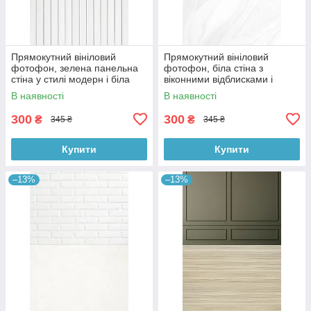
Прямокутний вініловий
Прямокутний вініловий
фотофон, зелена панельна
фотофон, біла стіна з
стіна у стилі модерн і біла
віконними відблисками і
дерев’яна підлога 60×90 см,
мармурова підлога 60×90 см,
В наявності
В наявності
№57109
№57124
300
300
₴
₴
345 ₴
345 ₴
Купити
Купити
–13%
–13%