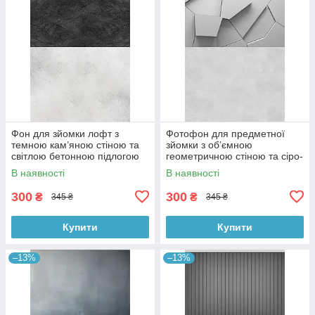
Фон для зйомки лофт з
Фотофон для предметної
темною кам’яною стіною та
зйомки з об’ємною
світлою бетонною підлогою
геометричною стіною та сіро-
60×90 см, №57331
бетонною підлогою 60×90
В наявності
В наявності
см, №57397
300
300
₴
₴
345 ₴
345 ₴
Купити
Купити
–13%
–13%