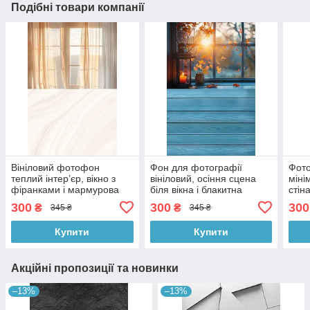
Подібні товари компанії
Вініловий фотофон
Фон для фотографії
Фото
теплий інтер’єр, вікно з
вініловий, осіння сцена
міні
фіранками і мармурова
біля вікна і блакитна
стіна
підлога з візерунком, фон
дерев’яна підлога 60×90
марм
300
300
300
₴
₴
345 ₴
345 ₴
для фото 60×90 см,
см, №57084
для 
№57205
№57
Купити
Купити
Акційні пропозиції та новинки
–13%
–13%