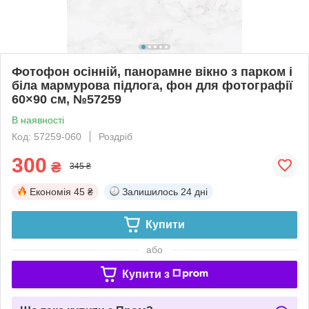
Фотофон осінній, панорамне вікно з парком і
біла мармурова підлога, фон для фотографії
60×90 см, №57259
В наявності
Код: 57259-060
Роздріб
300
₴
345 ₴
Економія
45 ₴
Залишилось
24 дні
Купити
або
Купити з