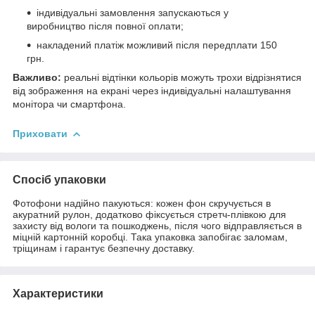
індивідуальні замовлення запускаються у
виробництво після повної оплати;
накладений платіж можливий після передплати 150
грн.
Важливо:
реальні відтінки кольорів можуть трохи відрізнятися
від зображення на екрані через індивідуальні налаштування
монітора чи смартфона.
Приховати
Спосіб упаковки
Фотофони надійно пакуються: кожен фон скручується в
акуратний рулон, додатково фіксується стретч-плівкою для
захисту від вологи та пошкоджень, після чого відправляється в
міцній картонній коробці. Така упаковка запобігає заломам,
тріщинам і гарантує безпечну доставку.
Характеристики