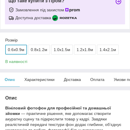
Що таке купити з Пром?
Замовлення під захистом
Доступна доставка
Розмір
0.6x0.9м
0.8x1.2м
1.0x1.5м
1.2x1.8м
1.4x2.1м
В наявності
Опис
Характеристики
Доставка
Оплата
Умови п
Опис
Вініловий фотофон для професійної та домашньої
зйомки
— практичне рішення, яке допомагає створити
акуратну сцену та підкреслити товар у кадрі. Завдяки
реалістичній передачі текстури фон додає глибини, об’єднує
композицію та робить фотографії більш виразними.