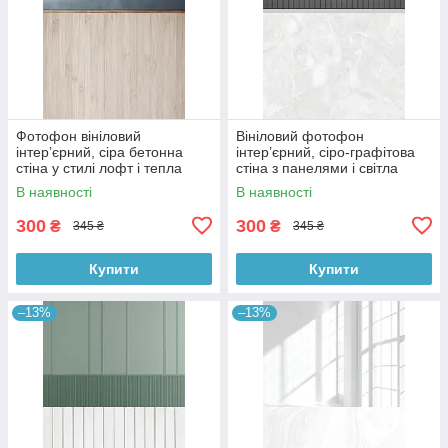
Фотофон вініловий
Вініловий фотофон
інтер’єрний, сіра бетонна
інтер’єрний, сіро-графітова
стіна у стилі лофт і тепла
стіна з панелями і світла
дерев’яна підлога 60×90 см,
мармурова підлога 60×90 см,
В наявності
В наявності
№57097
№57101
300
300
₴
₴
345 ₴
345 ₴
Купити
Купити
–13%
–13%