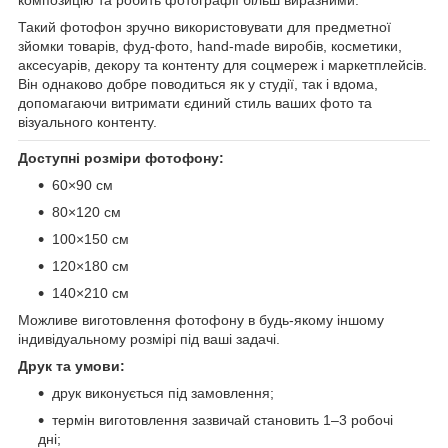
Такий фотофон зручно використовувати для предметної
зйомки товарів, фуд-фото, hand-made виробів, косметики,
аксесуарів, декору та контенту для соцмереж і маркетплейсів.
Він однаково добре поводиться як у студії, так і вдома,
допомагаючи витримати єдиний стиль ваших фото та
візуального контенту.
Доступні розміри фотофону:
60×90 см
80×120 см
100×150 см
120×180 см
140×210 см
Можливе виготовлення фотофону в будь-якому іншому
індивідуальному розмірі під ваші задачі.
Друк та умови:
друк виконується під замовлення;
термін виготовлення зазвичай становить 1–3 робочі
дні;