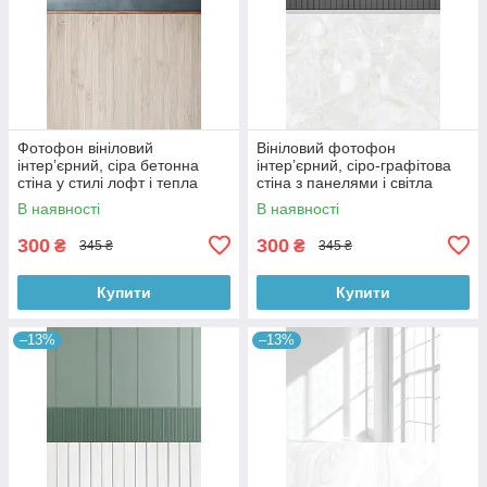
Фотофон вініловий
Вініловий фотофон
інтер’єрний, сіра бетонна
інтер’єрний, сіро-графітова
стіна у стилі лофт і тепла
стіна з панелями і світла
дерев’яна підлога 60×90 см,
мармурова підлога 60×90 см,
В наявності
В наявності
№57097
№57101
300
300
₴
₴
345 ₴
345 ₴
Купити
Купити
–13%
–13%