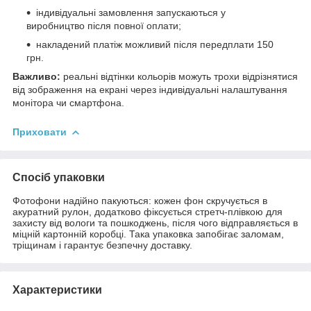
індивідуальні замовлення запускаються у
виробництво після повної оплати;
накладений платіж можливий після передплати 150
грн.
Важливо:
реальні відтінки кольорів можуть трохи відрізнятися
від зображення на екрані через індивідуальні налаштування
монітора чи смартфона.
Приховати
Спосіб упаковки
Фотофони надійно пакуються: кожен фон скручується в
акуратний рулон, додатково фіксується стретч-плівкою для
захисту від вологи та пошкоджень, після чого відправляється в
міцній картонній коробці. Така упаковка запобігає заломам,
тріщинам і гарантує безпечну доставку.
Характеристики