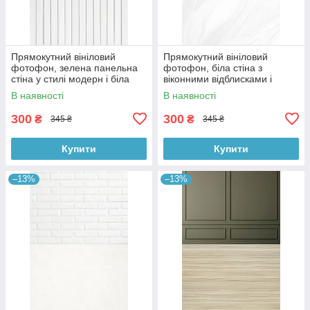
Прямокутний вініловий
Прямокутний вініловий
фотофон, зелена панельна
фотофон, біла стіна з
стіна у стилі модерн і біла
віконними відблисками і
дерев’яна підлога 60×90 см,
мармурова підлога 60×90 см,
В наявності
В наявності
№57109
№57124
300
300
₴
₴
345 ₴
345 ₴
Купити
Купити
–13%
–13%