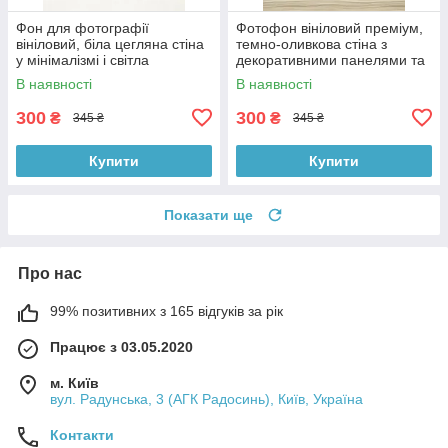
Фон для фотографії
Фотофон вініловий преміум,
вініловий, біла цегляна стіна
темно-оливкова стіна з
у мінімалізмі і світла
декоративними панелями та
однотонна підлога 60×90 см,
світле дерево підлоги 60×90
В наявності
В наявності
№57140
см, №57224
300
300
₴
₴
345 ₴
345 ₴
Купити
Купити
Показати ще
Про нас
99% позитивних з 165 відгуків за рік
Працює з 03.05.2020
м. Київ
вул. Радунська, 3 (АГК Радосинь), Київ, Україна
Контакти