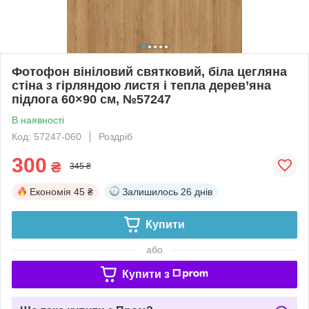
Фотофон вініловий святковий, біла цегляна
стіна з гірляндою листя і тепла дерев’яна
підлога 60×90 см, №57247
В наявності
Код: 57247-060
Роздріб
300
₴
345 ₴
Економія
45 ₴
Залишилось
26 днів
Купити
або
Купити з