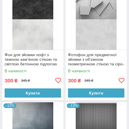
Фон для зйомки лофт з
Фотофон для предметної
темною кам’яною стіною та
зйомки з об’ємною
світлою бетонною підлогою
геометричною стіною та сіро-
60×90 см, №57331
бетонною підлогою 60×90
В наявності
В наявності
см, №57397
300
300
₴
₴
345 ₴
345 ₴
Купити
Купити
–13%
–13%