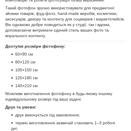
Такий фотофон зручно використовувати для предметної
зйомки товарів, фуд-фото, hand-made виробів, косметики,
аксесуарів, декору та контенту для соцмереж і маркетплейсів.
Він однаково добре поводиться як у студії, так і вдома,
допомагаючи витримати єдиний стиль ваших фото та
візуального контенту.
Доступні розміри фотофону:
60×90 см
80×120 см
100×150 см
120×180 см
140×210 см
Можливе виготовлення фотофону в будь-якому іншому
індивідуальному розмірі під ваші задачі.
Друк та умови:
друк виконується під замовлення;
термін виготовлення зазвичай становить 1–3 робочі
дні;