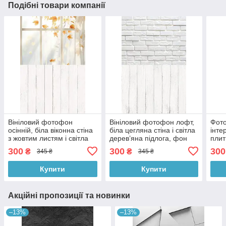
Подібні товари компанії
Вініловий фотофон
Вініловий фотофон лофт,
Фото
осінній, біла віконна стіна
біла цегляна стіна і світла
інте
з жовтим листям і світла
дерев’яна підлога, фон
плит
дерев’яна підлога 60×90
для зйомки 60×90 см,
тепл
300
300
300
₴
₴
345 ₴
345 ₴
см, №57251
№57236
фон
Купити
Купити
Акційні пропозиції та новинки
–13%
–13%