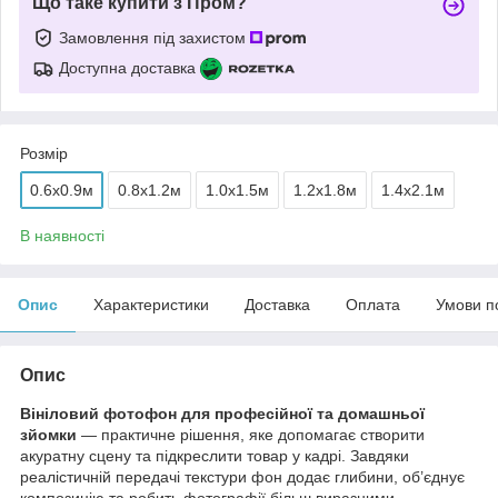
Що таке купити з Пром?
Замовлення під захистом
Доступна доставка
Розмір
0.6x0.9м
0.8x1.2м
1.0x1.5м
1.2x1.8м
1.4x2.1м
В наявності
Опис
Характеристики
Доставка
Оплата
Умови п
Опис
Вініловий фотофон для професійної та домашньої
зйомки
— практичне рішення, яке допомагає створити
акуратну сцену та підкреслити товар у кадрі. Завдяки
реалістичній передачі текстури фон додає глибини, об’єднує
композицію та робить фотографії більш виразними.