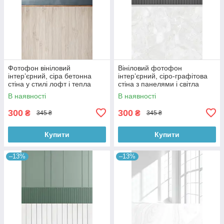
Фотофон вініловий
Вініловий фотофон
інтер’єрний, сіра бетонна
інтер’єрний, сіро-графітова
стіна у стилі лофт і тепла
стіна з панелями і світла
дерев’яна підлога 60×90 см,
мармурова підлога 60×90 см,
В наявності
В наявності
№57097
№57101
300
300
₴
₴
345 ₴
345 ₴
Купити
Купити
–13%
–13%