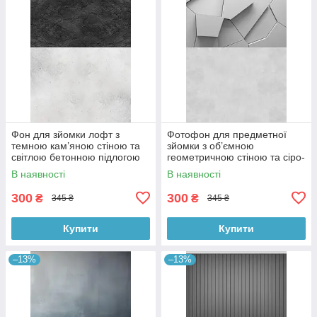
Фон для зйомки лофт з
Фотофон для предметної
темною кам’яною стіною та
зйомки з об’ємною
світлою бетонною підлогою
геометричною стіною та сіро-
60×90 см, №57331
бетонною підлогою 60×90
В наявності
В наявності
см, №57397
300
300
₴
₴
345 ₴
345 ₴
Купити
Купити
–13%
–13%