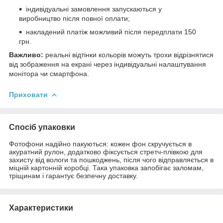
індивідуальні замовлення запускаються у
виробництво після повної оплати;
накладений платіж можливий після передплати 150
грн.
Важливо:
реальні відтінки кольорів можуть трохи відрізнятися
від зображення на екрані через індивідуальні налаштування
монітора чи смартфона.
Приховати
Спосіб упаковки
Фотофони надійно пакуються: кожен фон скручується в
акуратний рулон, додатково фіксується стретч-плівкою для
захисту від вологи та пошкоджень, після чого відправляється в
міцній картонній коробці. Така упаковка запобігає заломам,
тріщинам і гарантує безпечну доставку.
Характеристики