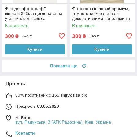
Фон для фотографії
Фотофон вініловий преміум,
вініловий, біла цегляна стіна
темно-оливкова стіна з
у мінімалізмі і світла
декоративними панелями та
однотонна підлога 60×90 см,
світле дерево підлоги 60×90
В наявності
В наявності
№57140
см, №57224
300
300
₴
₴
345 ₴
345 ₴
Купити
Купити
Показати ще
Про нас
99% позитивних з 165 відгуків за рік
Працює з 03.05.2020
м. Київ
вул. Радунська, 3 (АГК Радосинь), Київ, Україна
Контакти