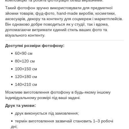
Такий фотофон зручно використовувати для предметної
зйомки товарів, фуд-фото, hand-made виробів, косметики,
аксесуарів, декору та контенту для соцмереж і маркетплейсів.
Він однаково добре поводиться як у студії, так і вдома,
допомагаючи витримати єдиний стиль ваших фото та
візуального контенту.
Доступні розміри фотофону:
60×90 см
80×120 см
100×150 см
120×180 см
140×210 см
Можливе виготовлення фотофону в будь-якому іншому
індивідуальному розмірі під ваші задачі.
Друк та умови:
друк виконується під замовлення;
термін виготовлення зазвичай становить 1–3 робочі
дні;