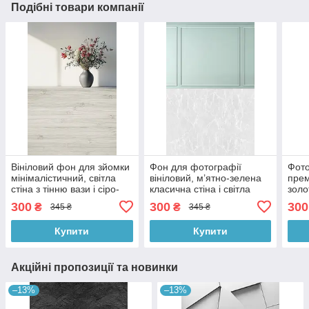
Подібні товари компанії
Вініловий фон для зйомки
Фон для фотографії
Фото
мінімалістичний, світла
вініловий, м’ятно-зелена
прем
стіна з тінню вази і сіро-
класична стіна і світла
золо
бежева дерев’яна підлога
мармурова підлога,
кам’
300
300
300
₴
₴
345 ₴
345 ₴
60×90 см, №57253
інтер’єр 60×90 см,
фот
№57145
Купити
Купити
Акційні пропозиції та новинки
–13%
–13%