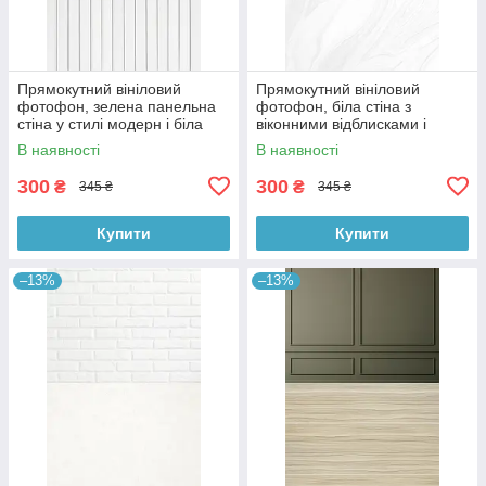
Прямокутний вініловий
Прямокутний вініловий
фотофон, зелена панельна
фотофон, біла стіна з
стіна у стилі модерн і біла
віконними відблисками і
дерев’яна підлога 60×90 см,
мармурова підлога 60×90 см,
В наявності
В наявності
№57109
№57124
300
300
₴
₴
345 ₴
345 ₴
Купити
Купити
–13%
–13%