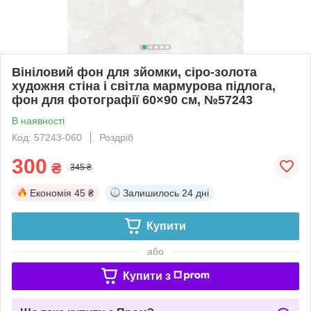
Вініловий фон для зйомки, сіро-золота
художня стіна і світла мармурова підлога,
фон для фотографії 60×90 см, №57243
В наявності
Код: 57243-060
Роздріб
300
₴
345 ₴
Економія
45 ₴
Залишилось
24 дні
Купити
або
Купити з