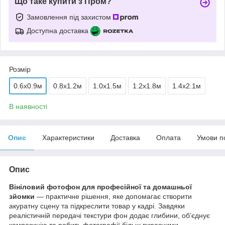
Що таке купити з Пром?
Замовлення під захистом
Доступна доставка
Розмір
0.6x0.9м
0.8x1.2м
1.0x1.5м
1.2x1.8м
1.4x2.1м
В наявності
Опис
Характеристики
Доставка
Оплата
Умови п
Опис
Вініловий фотофон для професійної та домашньої
зйомки
— практичне рішення, яке допомагає створити
акуратну сцену та підкреслити товар у кадрі. Завдяки
реалістичній передачі текстури фон додає глибини, об’єднує
композицію та робить фотографії більш виразними.