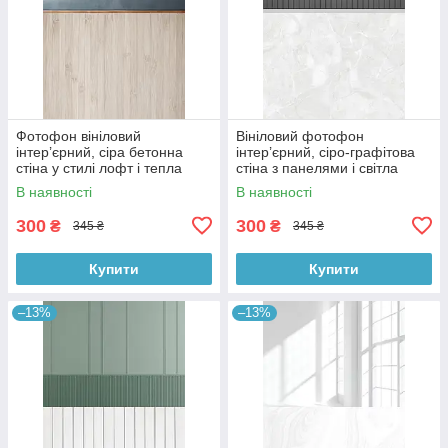
Фотофон вініловий
Вініловий фотофон
інтер’єрний, сіра бетонна
інтер’єрний, сіро-графітова
стіна у стилі лофт і тепла
стіна з панелями і світла
дерев’яна підлога 60×90 см,
мармурова підлога 60×90 см,
В наявності
В наявності
№57097
№57101
300
300
₴
₴
345 ₴
345 ₴
Купити
Купити
–13%
–13%