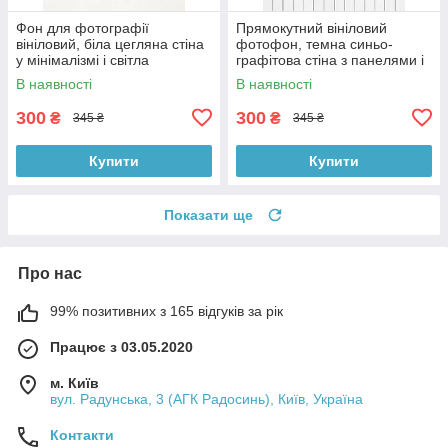
Фон для фотографії
Прямокутний вініловий
вініловий, біла цегляна стіна
фотофон, темна синьо-
у мінімалізмі і світла
графітова стіна з панелями і
однотонна підлога 60×90 см,
біла дерев’яна підлога 60×90
В наявності
В наявності
№57140
см, №57133
300
300
₴
₴
345 ₴
345 ₴
Купити
Купити
Показати ще
Про нас
99% позитивних з 165 відгуків за рік
Працює з 03.05.2020
м. Київ
вул. Радунська, 3 (АГК Радосинь), Київ, Україна
Контакти