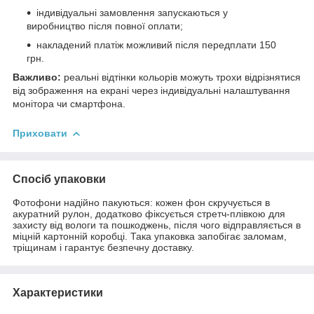
індивідуальні замовлення запускаються у
виробництво після повної оплати;
накладений платіж можливий після передплати 150
грн.
Важливо:
реальні відтінки кольорів можуть трохи відрізнятися
від зображення на екрані через індивідуальні налаштування
монітора чи смартфона.
Приховати
Спосіб упаковки
Фотофони надійно пакуються: кожен фон скручується в
акуратний рулон, додатково фіксується стретч-плівкою для
захисту від вологи та пошкоджень, після чого відправляється в
міцній картонній коробці. Така упаковка запобігає заломам,
тріщинам і гарантує безпечну доставку.
Характеристики