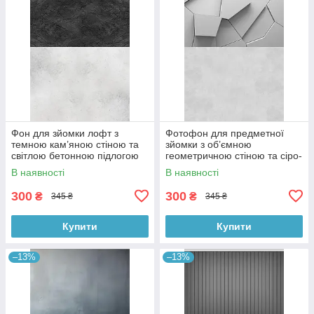
Фон для зйомки лофт з
Фотофон для предметної
темною кам’яною стіною та
зйомки з об’ємною
світлою бетонною підлогою
геометричною стіною та сіро-
60×90 см, №57331
бетонною підлогою 60×90
В наявності
В наявності
см, №57397
300
300
₴
₴
345 ₴
345 ₴
Купити
Купити
–13%
–13%