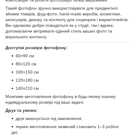
Такий фотофон зручно використовувати для предметної
зйомки товарів, фуд-фото, hand-made виробів, косметики,
аксесуарів, декору та контенту для соцмереж і маркетплейсів.
Він однаково добре поводиться як у студії, так і вдома,
допомагаючи витримати єдиний стиль ваших фото та
візуального контенту.
Доступні розміри фотофону:
60×90 см
80×120 см
100×150 см
120×180 см
140×210 см
Можливе виготовлення фотофону в будь-якому іншому
індивідуальному розмірі під ваші задачі.
Друк та умови:
друк виконується під замовлення;
термін виготовлення зазвичай становить 1–3 робочі
дні;