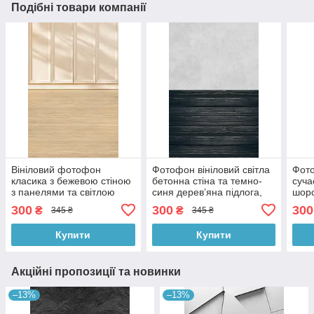
Подібні товари компанії
Вініловий фотофон
Фотофон вініловий світла
Фото
класика з бежевою стіною
бетонна стіна та темно-
суча
з панелями та світлою
синя дерев’яна підлога,
шорс
дерев’яною підлогою
фон для предметної
дере
300
300
300
₴
₴
345 ₴
345 ₴
60×90 см, №57381
зйомки 60×90 см, №57045
фон 
№57
Купити
Купити
Акційні пропозиції та новинки
–13%
–13%