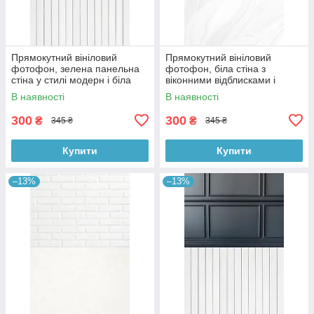
Прямокутний вініловий
Прямокутний вініловий
фотофон, зелена панельна
фотофон, біла стіна з
стіна у стилі модерн і біла
віконними відблисками і
дерев’яна підлога 60×90 см,
мармурова підлога 60×90 см,
В наявності
В наявності
№57109
№57124
300
300
₴
₴
345 ₴
345 ₴
Купити
Купити
–13%
–13%