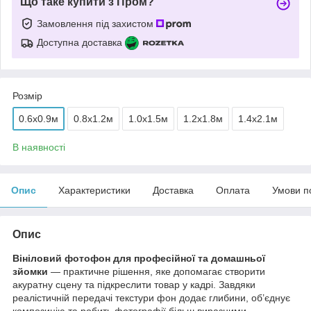
Що таке купити з Пром?
Замовлення під захистом
Доступна доставка
Розмір
0.6x0.9м
0.8x1.2м
1.0x1.5м
1.2x1.8м
1.4x2.1м
В наявності
Опис
Характеристики
Доставка
Оплата
Умови п
Опис
Вініловий фотофон для професійної та домашньої
зйомки
— практичне рішення, яке допомагає створити
акуратну сцену та підкреслити товар у кадрі. Завдяки
реалістичній передачі текстури фон додає глибини, об’єднує
композицію та робить фотографії більш виразними.