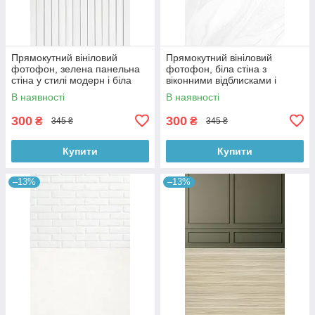
Прямокутний вініловий
Прямокутний вініловий
фотофон, зелена панельна
фотофон, біла стіна з
стіна у стилі модерн і біла
віконними відблисками і
дерев’яна підлога 60×90 см,
мармурова підлога 60×90 см,
В наявності
В наявності
№57109
№57124
300
300
₴
₴
345 ₴
345 ₴
Купити
Купити
–13%
–13%