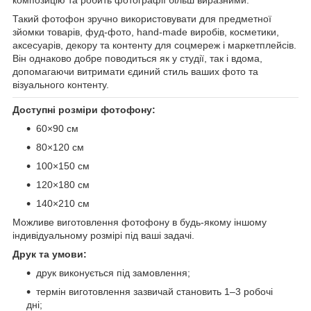
Такий фотофон зручно використовувати для предметної
зйомки товарів, фуд-фото, hand-made виробів, косметики,
аксесуарів, декору та контенту для соцмереж і маркетплейсів.
Він однаково добре поводиться як у студії, так і вдома,
допомагаючи витримати єдиний стиль ваших фото та
візуального контенту.
Доступні розміри фотофону:
60×90 см
80×120 см
100×150 см
120×180 см
140×210 см
Можливе виготовлення фотофону в будь-якому іншому
індивідуальному розмірі під ваші задачі.
Друк та умови:
друк виконується під замовлення;
термін виготовлення зазвичай становить 1–3 робочі
дні;