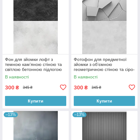
Фон для зйомки лофт з
Фотофон для предметної
темною кам’яною стіною та
зйомки з об’ємною
світлою бетонною підлогою
геометричною стіною та сіро-
60×90 см, №57331
бетонною підлогою 60×90
В наявності
В наявності
см, №57397
300
300
₴
₴
345 ₴
345 ₴
Купити
Купити
–13%
–13%