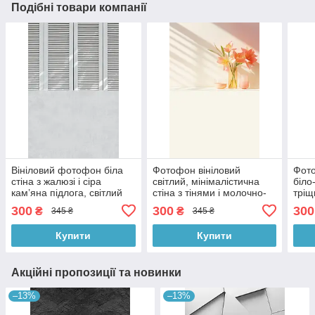
Подібні товари компанії
Вініловий фотофон біла
Фотофон вініловий
Фото
стіна з жалюзі і сіра
світлий, мінімалістична
біло-
кам’яна підлога, світлий
стіна з тінями і молочно-
тріщ
мінімалізм, фон для фото
біла підлога, фон для
дере
300
300
300
₴
₴
345 ₴
345 ₴
60×90 см, №57208
фото 60×90 см, №57257
для 
№57
Купити
Купити
Акційні пропозиції та новинки
–13%
–13%