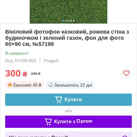
Вініловий фотофон казковий, рожева стіна з
будиночком і зелений газон, фон для фото
60×90 см, №57198
В наявності
Код: 57198-060
Роздріб
300
₴
345 ₴
Економія
45 ₴
Залишилось
22 дні
Купити
або
Купити з