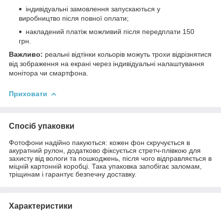
індивідуальні замовлення запускаються у
виробництво після повної оплати;
накладений платіж можливий після передплати 150
грн.
Важливо:
реальні відтінки кольорів можуть трохи відрізнятися
від зображення на екрані через індивідуальні налаштування
монітора чи смартфона.
Приховати
Спосіб упаковки
Фотофони надійно пакуються: кожен фон скручується в
акуратний рулон, додатково фіксується стретч-плівкою для
захисту від вологи та пошкоджень, після чого відправляється в
міцній картонній коробці. Така упаковка запобігає заломам,
тріщинам і гарантує безпечну доставку.
Характеристики