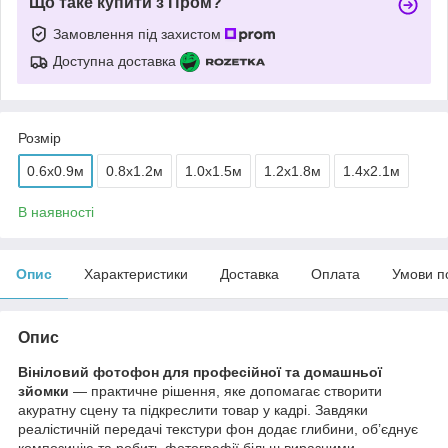
Що таке купити з Пром?
Замовлення під захистом
Доступна доставка
Розмір
0.6x0.9м
0.8x1.2м
1.0x1.5м
1.2x1.8м
1.4x2.1м
В наявності
Опис
Характеристики
Доставка
Оплата
Умови п
Опис
Вініловий фотофон для професійної та домашньої
зйомки
— практичне рішення, яке допомагає створити
акуратну сцену та підкреслити товар у кадрі. Завдяки
реалістичній передачі текстури фон додає глибини, об’єднує
композицію та робить фотографії більш виразними.