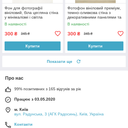
Фон для фотографії
Фотофон вініловий преміум,
вініловий, біла цегляна стіна
темно-оливкова стіна з
у мінімалізмі і світла
декоративними панелями та
однотонна підлога 60×90 см,
світле дерево підлоги 60×90
В наявності
В наявності
№57140
см, №57224
300
300
₴
₴
345 ₴
345 ₴
Купити
Купити
Показати ще
Про нас
99% позитивних з 165 відгуків за рік
Працює з 03.05.2020
м. Київ
вул. Радунська, 3 (АГК Радосинь), Київ, Україна
Контакти