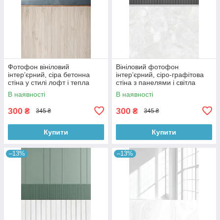
Фотофон вініловий
Вініловий фотофон
інтер’єрний, сіра бетонна
інтер’єрний, сіро-графітова
стіна у стилі лофт і тепла
стіна з панелями і світла
дерев’яна підлога 60×90 см,
мармурова підлога 60×90 см,
В наявності
В наявності
№57097
№57101
300
300
₴
₴
345 ₴
345 ₴
Купити
Купити
–13%
–13%