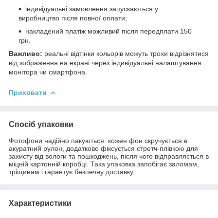
індивідуальні замовлення запускаються у
виробництво після повної оплати;
накладений платіж можливий після передплати 150
грн.
Важливо:
реальні відтінки кольорів можуть трохи відрізнятися
від зображення на екрані через індивідуальні налаштування
монітора чи смартфона.
Приховати
Спосіб упаковки
Фотофони надійно пакуються: кожен фон скручується в
акуратний рулон, додатково фіксується стретч-плівкою для
захисту від вологи та пошкоджень, після чого відправляється в
міцній картонній коробці. Така упаковка запобігає заломам,
тріщинам і гарантує безпечну доставку.
Характеристики