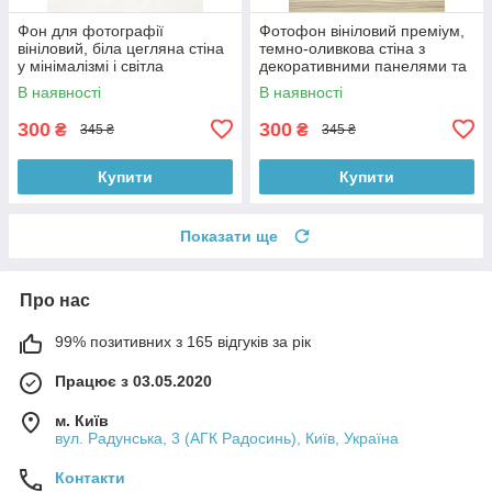
Фон для фотографії
Фотофон вініловий преміум,
вініловий, біла цегляна стіна
темно-оливкова стіна з
у мінімалізмі і світла
декоративними панелями та
однотонна підлога 60×90 см,
світле дерево підлоги 60×90
В наявності
В наявності
№57140
см, №57224
300
300
₴
₴
345 ₴
345 ₴
Купити
Купити
Показати ще
Про нас
99% позитивних з 165 відгуків за рік
Працює з 03.05.2020
м. Київ
вул. Радунська, 3 (АГК Радосинь), Київ, Україна
Контакти