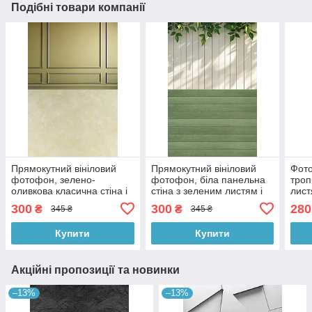
Подібні товари компанії
Прямокутний вініловий
Прямокутний вініловий
Фото
фотофон, зелено-
фотофон, біла панельна
троп
оливкова класична стіна і
стіна з зеленим листям і
лист
тепла бежева підлога
зелена дерев’яна підлога
підл
300
300
280
₴
₴
345 ₴
345 ₴
60×90 см, №57139
60×90 см, №57169
50×
Купити
Купити
Акційні пропозиції та новинки
–13%
–13%