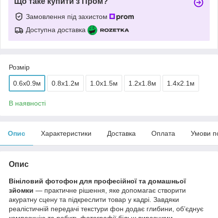
Що таке купити з Пром?
Замовлення під захистом
Доступна доставка
Розмір
0.6x0.9м
0.8x1.2м
1.0x1.5м
1.2x1.8м
1.4x2.1м
В наявності
Опис
Характеристики
Доставка
Оплата
Умови п
Опис
Вініловий фотофон для професійної та домашньої
зйомки
— практичне рішення, яке допомагає створити
акуратну сцену та підкреслити товар у кадрі. Завдяки
реалістичній передачі текстури фон додає глибини, об’єднує
композицію та робить фотографії більш виразними.