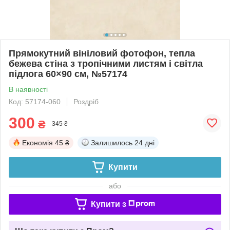
Прямокутний вініловий фотофон, тепла
бежева стіна з тропічними листям і світла
підлога 60×90 см, №57174
В наявності
Код: 57174-060
Роздріб
300
₴
345 ₴
Економія
45 ₴
Залишилось
24 дні
Купити
або
Купити з