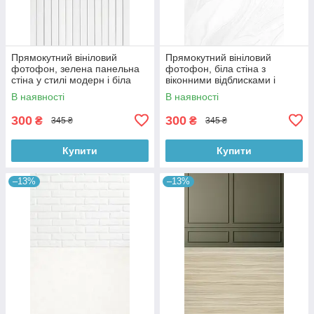
Прямокутний вініловий
Прямокутний вініловий
фотофон, зелена панельна
фотофон, біла стіна з
стіна у стилі модерн і біла
віконними відблисками і
дерев’яна підлога 60×90 см,
мармурова підлога 60×90 см,
В наявності
В наявності
№57109
№57124
300
300
₴
₴
345 ₴
345 ₴
Купити
Купити
–13%
–13%