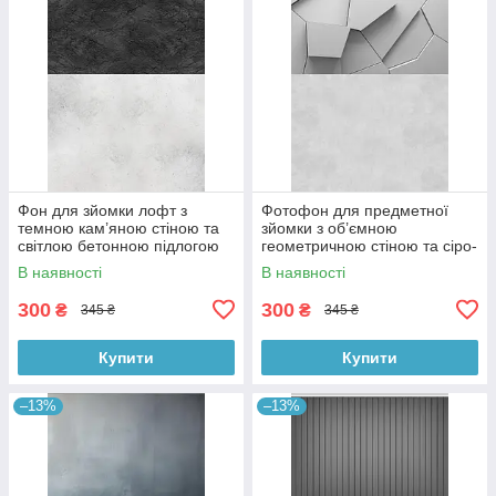
Фон для зйомки лофт з
Фотофон для предметної
темною кам’яною стіною та
зйомки з об’ємною
світлою бетонною підлогою
геометричною стіною та сіро-
60×90 см, №57331
бетонною підлогою 60×90
В наявності
В наявності
см, №57397
300
300
₴
₴
345 ₴
345 ₴
Купити
Купити
–13%
–13%