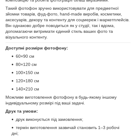
Такий фотофон зручно використовувати для предметної
зйомки товарів, фуд-фото, hand-made виробів, косметики,
аксесуарів, декору та контенту для соцмереж і маркетплейсів.
Він однаково добре поводиться як у студії, так і вдома,
допомагаючи витримати єдиний стиль ваших фото та
візуального контенту.
Доступні розміри фотофону:
60×90 см
80×120 см
100×150 см
120×180 см
140×210 см
Можливе виготовлення фотофону в будь-якому іншому
індивідуальному розмірі під ваші задачі.
Друк та умови:
друк виконується під замовлення;
термін виготовлення зазвичай становить 1–3 робочі
дні;