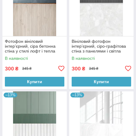
Фотофон вініловий
Вініловий фотофон
інтер’єрний, сіра бетонна
інтер’єрний, сіро-графітова
стіна у стилі лофт і тепла
стіна з панелями і світла
дерев’яна підлога 60×90 см,
мармурова підлога 60×90 см,
В наявності
В наявності
№57097
№57101
300
300
₴
₴
345 ₴
345 ₴
Купити
Купити
–13%
–13%